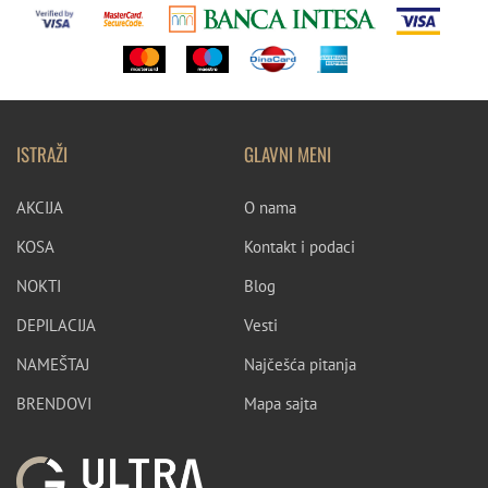
ISTRAŽI
GLAVNI MENI
AKCIJA
O nama
KOSA
Kontakt i podaci
NOKTI
Blog
DEPILACIJA
Vesti
NAMEŠTAJ
Najčešća pitanja
BRENDOVI
Mapa sajta