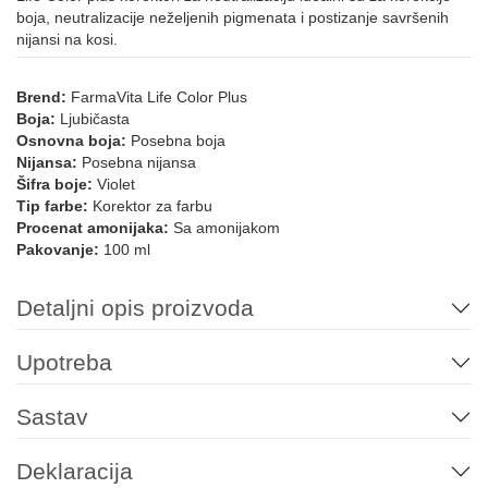
boja, neutralizacije neželjenih pigmenata i postizanje savršenih
nijansi na kosi.
Brend:
FarmaVita Life Color Plus
Boja:
Ljubičasta
Osnovna boja:
Posebna boja
Nijansa:
Posebna nijansa
Šifra boje:
Violet
Tip farbe:
Korektor za farbu
Procenat amonijaka:
Sa amonijakom
Pakovanje:
100 ml
Detaljni opis proizvoda
Upotreba
Sastav
Deklaracija