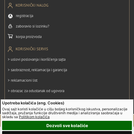
KORISNIČKI NALOG
registracija
zaboravio si lozinku?
korpa proizvoda
KORISNIČKI SERVIS
> uslovi poslovanja i korišćenja sajta
> saobraznost, reklamacija i garancija
> reklamacioni list
> obrazac za odustanak od ugovora
> politika privatnosti
Upotreba kolačića (eng. Cookies)
Ovaj sajt koristi kolačiće u cilju boljeg korisničkog iskustva, personalizacije
> politika kolačića
sadržaja, pružanja funkcije društvenih medija i analiziranja saobraćaja u
skladu sa
Politikom kolačića
Dozvoli sve kolačiće
© UltraGroup. Sva prava su zadržana.