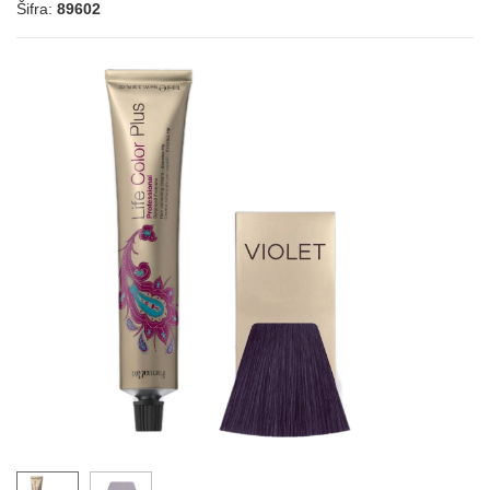
Šifra:
89602
5.62
LIFE COLOR - LJUBIČASTE NIJANSE
6.221
6.62
8.221
7.62
6.26
6.66
9.22
6.64
7.66
10.021
8.66
9.21
6.666
9.26
10.26
LIFE COLOR - VEOMA SVETLE NIJANSE
10.00
12.0
12.1
12.122
12.08
12.11