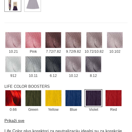
12.12
12.21
12.021
12.022
LIFE COLOR - MINERALNE NIJANSE
10.21
Pink
7.72/7.82
9.72/9.82
10.72/10.82
10.102
912
10.11
6.12
10.12
8.12
LIFE COLOR BOOSTERS
0.66
Green
Yellow
Blue
Violet
Red
Prikaži sve
Life Color plus korektori za neutralizaciju idealni su za korekcije