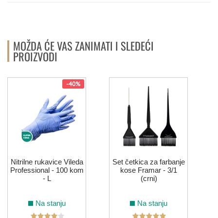
MOŽDA ĆE VAS ZANIMATI I SLEDEĆI
PROIZVODI
-40%
Nitrilne rukavice Vileda
Set četkica za farbanje
Professional - 100 kom
kose Framar - 3/1
- L
(crni)
Na stanju
Na stanju