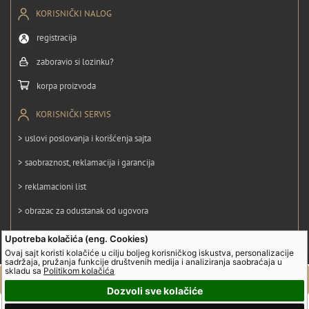
KORISNIČKI NALOG
registracija
zaboravio si lozinku?
korpa proizvoda
KORISNIČKI SERVIS
> uslovi poslovanja i korišćenja sajta
> saobraznost, reklamacija i garancija
> reklamacioni list
> obrazac za odustanak od ugovora
> politika privatnosti
Upotreba kolačića (eng. Cookies)
Ovaj sajt koristi kolačiće u cilju boljeg korisničkog iskustva, personalizacije
> politika kolačića
sadržaja, pružanja funkcije društvenih medija i analiziranja saobraćaja u
skladu sa
Politikom kolačića
Dozvoli sve kolačiće