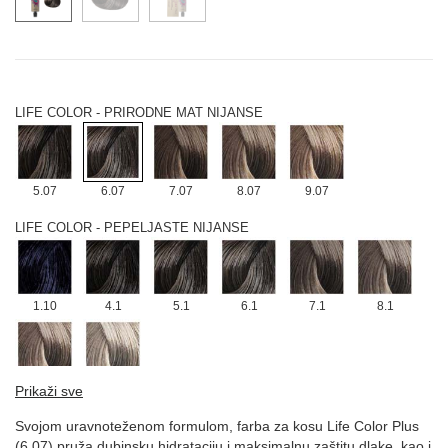
4.03
5.03
6.03
7.03
8.03
LIFE COLOR - PRIRODNE MAT NIJANSE
5.07
6.07
7.07
8.07
9.07
LIFE COLOR - PEPELJASTE NIJANSE
1.10
4.1
5.1
6.1
7.1
8.1
9.1
10.1
Prikaži sve
LIFE COLOR - INTENZIVNE PEPELJASTE NIJANSE
Svojom uravnoteženom formulom, farba za kosu Life Color Plus
(6.07) pruža dubinsku hidrataciju i maksimalnu zaštitu dlake, kao i