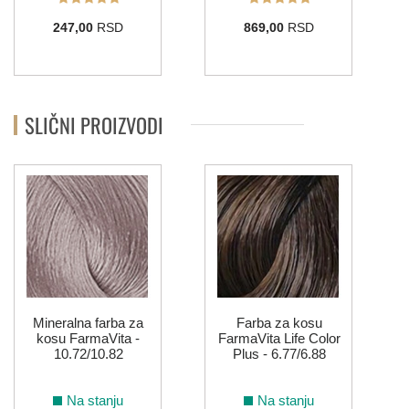
6.77/6.88
7.77/7.88
5.71/5.81
6.71/6.81
7.71/7.81
9.12
247,00
RSD
869,00
RSD
LIFE COLOR - MAHAGONI NIJANSE
SLIČNI PROIZVODI
4.5
5.5
6.5
9.5
10.5
LIFE COLOR - BAKARNE NIJANSE
4.4
5.4
6.4
7.4
8.4
5.43
6.43
7.43
7.44
6.45
7.45
8.45
Mineralna farba za
Farba za kosu
kosu FarmaVita -
FarmaVita Life Color
10.72/10.82
Plus - 6.77/6.88
6.46
7.46
Na stanju
Na stanju