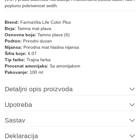
poptunu pokrivenost sedih.
6.11
7.11
8.11
9.11
Brend:
FarmaVita Life Color Plus
Boja:
Tamna mat plava
LIFE COLOR - ZLATNE NIJANSE
Osnovna boja:
Tamno plava (6)
Podton:
Prirodni duvan
Nijansa:
Prirodna mat hladna nijansa
4.3
5.3
6.3
7.3
8.3
8.33
Šifra boje:
6.07
Tip farbe:
Trajna farba
Procenat amonijaka:
Sa amonijakom
Pakovanje:
100 ml
9.3
9.33
6.34
8.34
10.34
Detaljni opis proizvoda
LIFE COLOR - BEŽ HLADNE NIJANSE
Upotreba
7.13
6.13
8.13
9.13
4.12
5.12
Sastav
Deklaracija