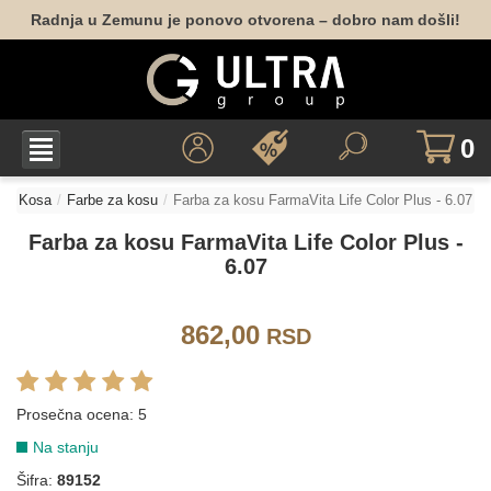
Radnja u Zemunu je ponovo otvorena – dobro nam došli!
0
Kosa
Farbe za kosu
Farba za kosu FarmaVita Life Color Plus - 6.07
Farba za kosu FarmaVita Life Color Plus -
6.07
862,00
RSD
LIFE COLOR - PRIRODNE NIJANSE
Prosečna ocena:
5
Na stanju
1.0
3.0
4.0
5.0
6.0
7.0
Šifra:
89152