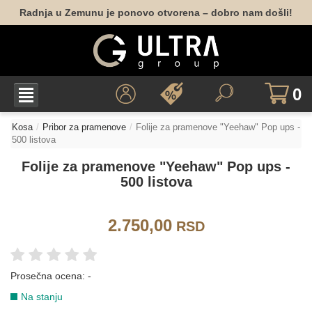
Radnja u Zemunu je ponovo otvorena – dobro nam došli!
0
Kosa
Pribor za pramenove
Folije za pramenove "Yeehaw" Pop ups -
500 listova
Folije za pramenove "Yeehaw" Pop ups -
500 listova
2.750,00
RSD
Prosečna ocena:
-
Na stanju