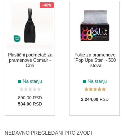
-40%
F
Plastični podmetač za
Folije za pramenove
pramenove Comair -
"Pop Ups Star" - 500
Crni
listova
Na stanju
Na stanju
890,00 RSD
2.244,00
RSD
534,00
RSD
NEDAVNO PREGLEDANI PROIZVODI