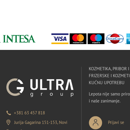
KOZMETIKA, PRIBOR 
FRIZERSKE I KOZMETI
KUĆNU UPOTREBU
Lepota nije samo priro
i naše zanimanje.
+381 63 457 818
Jurija Gagarina 151-153, Novi
Prijavi se