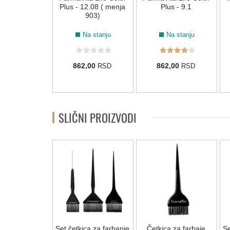
 - 6.7/6.8
Plus - 12.08 ( menja
Plus - 9.1
903)
Na stanju
Na stanju
Na stanju
2,00
862,00
862,00
RSD
RSD
RSD
SLIČNI PROIZVODI
NOVO
ica za farbanje
Set četkica za farbanje
Četkica za farbaje
Se