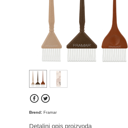
Brend:
Framar
Detaljni opis proizvoda