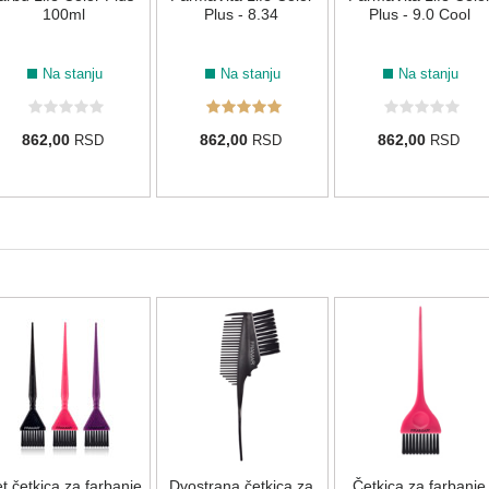
100ml
Plus - 8.34
Plus - 9.0 Cool
Na stanju
Na stanju
Na stanju
862,00
862,00
862,00
RSD
RSD
RSD
t četkica za farbanje
Dvostrana četkica za
Četkica za farbanje