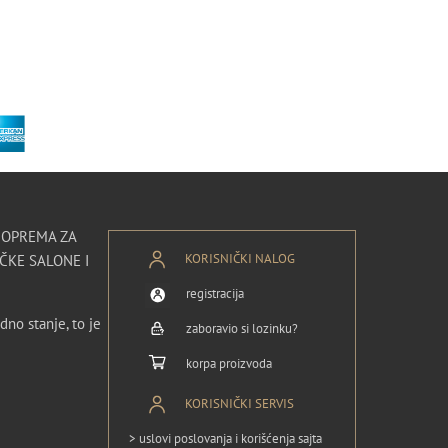
I OPREMA ZA
KORISNIČKI NALOG
ČKE SALONE I
registracija
dno stanje, to je
zaboravio si lozinku?
korpa proizvoda
KORISNIČKI SERVIS
> uslovi poslovanja i korišćenja sajta