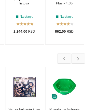
listova
Plus - 4.35
Na stanju
Na stanju
2.244,00
862,00
RSD
RSD
Set četkica sa
Framar Putin
Spritz
Na stan
Set za farbanje kose
Posuda za farbanje