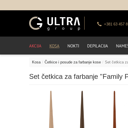
+381 63 457 8
AKCIJA
KOSA
NOKTI
DEPILACIJA
NAMEŠ
Kosa
Četkice i posude za farbanje kose
Set četkica za
Set četkica za farbanje "Family Pa