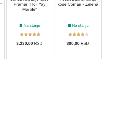
1.550,00
R
"
Framar "Holi Yay
kose Comair - Zelena
Marble"
Na stanju
Na stanju
3.230,00
300,00
RSD
RSD