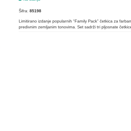
Šifra:
85198
Limitirano izdanje popularnih “Family Pack” četkica za farbanj
predivnim zemljanim tonovima. Set sadrži tri pljosnate četkic