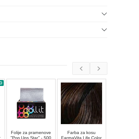
O
Farba za 
FarmaVita Lif
Plus - 7.
Na stan
Folije za pramenove
Farba za kosu
862,00
R
r
"Pop Ups Star" - 500
FarmaVita Life Color