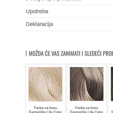
Upotreba
Deklaracija
MOŽDA ĆE VAS ZANIMATI I SLEDEĆI PRO
a za kosu
Farba za kosu
Farba za kosu
ta Life Color
FarmaVita Life Color
FarmaVita Life Color
f