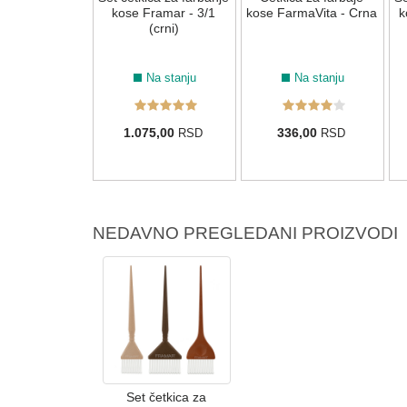
ot Repair"
kose Framar - 3/1
kose FarmaVita - Crna
k
hello - 2 kom
(crni)
Na stanju
Na stanju
Na stanju
00,00
1.075,00
336,00
RSD
RSD
RSD
NEDAVNO PREGLEDANI PROIZVODI
Set četkica za