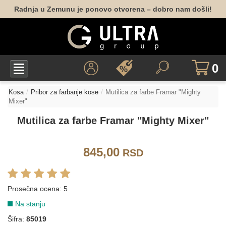
Radnja u Zemunu je ponovo otvorena – dobro nam došli!
0
Kosa
Pribor za farbanje kose
Mutilica za farbe Framar "Mighty
Mixer"
Mutilica za farbe Framar "Mighty Mixer"
845,00
RSD
Prosečna ocena:
5
Na stanju
Šifra:
85019