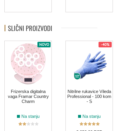
SLIČNI PROIZVODI
NOVO
-40%
N
P
Frizerska digitalna
Nitrilne rukavice Vileda
vaga Framar Country
Professional - 100 kom
Charm
- S
Na stanju
Na stanju