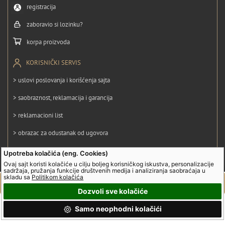
registracija
zaboravio si lozinku?
korpa proizvoda
KORISNIČKI SERVIS
> uslovi poslovanja i korišćenja sajta
> saobraznost, reklamacija i garancija
> reklamacioni list
> obrazac za odustanak od ugovora
> politika privatnosti
Upotreba kolačića (eng. Cookies)
Ovaj sajt koristi kolačiće u cilju boljeg korisničkog iskustva, personalizacije
> politika kolačića
sadržaja, pružanja funkcije društvenih medija i analiziranja saobraćaja u
skladu sa
Politikom kolačića
Dozvoli sve kolačiće
© UltraGroup. Sva prava su zadržana.
Samo neophodni kolačići