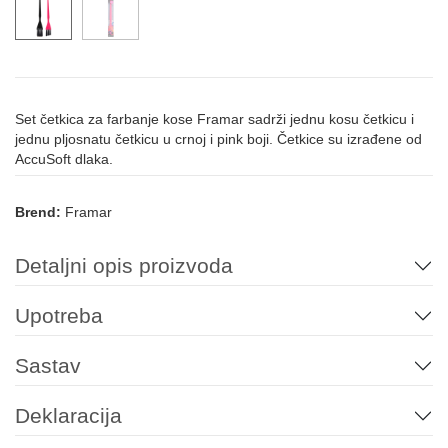
Set četkica za farbanje kose Framar sadrži jednu kosu četkicu i
jednu pljosnatu četkicu u crnoj i pink boji. Četkice su izrađene od
AccuSoft dlaka.
Brend:
Framar
Detaljni opis proizvoda
Upotreba
Sastav
Deklaracija