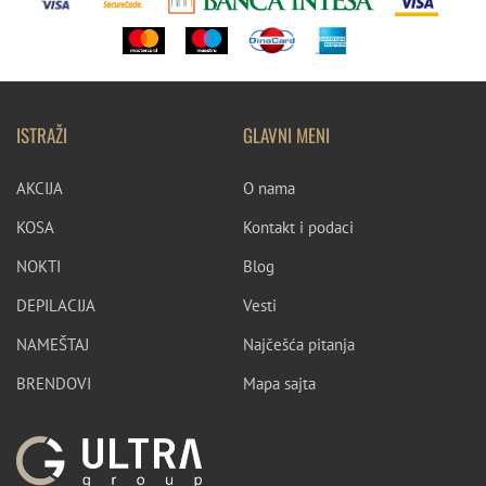
ISTRAŽI
GLAVNI MENI
AKCIJA
O nama
KOSA
Kontakt i podaci
NOKTI
Blog
DEPILACIJA
Vesti
NAMEŠTAJ
Najčešća pitanja
BRENDOVI
Mapa sajta