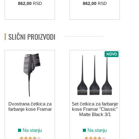
862,00
RSD
862,00
RSD
SLIČNI PROIZVODI
NOVO
S
Dvostrana četkica za
Set četkica za farbanje
farbanje kose Framar
kose Framar "Classic"
Matte Black 3/1
Na stanju
Na stanju