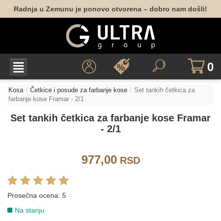
Radnja u Zemunu je ponovo otvorena – dobro nam došli!
0
Kosa
Četkice i posude za farbanje kose
Set tankih četkica za
farbanje kose Framar - 2/1
Set tankih četkica za farbanje kose Framar
- 2/1
977,00
RSD
Prosečna ocena:
5
Na stanju