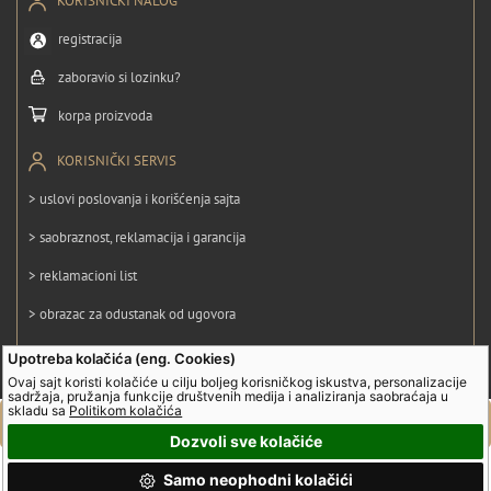
KORISNIČKI NALOG
registracija
zaboravio si lozinku?
korpa proizvoda
KORISNIČKI SERVIS
> uslovi poslovanja i korišćenja sajta
> saobraznost, reklamacija i garancija
> reklamacioni list
> obrazac za odustanak od ugovora
> politika privatnosti
Upotreba kolačića (eng. Cookies)
Ovaj sajt koristi kolačiće u cilju boljeg korisničkog iskustva, personalizacije
> politika kolačića
sadržaja, pružanja funkcije društvenih medija i analiziranja saobraćaja u
skladu sa
Politikom kolačića
Dozvoli sve kolačiće
© UltraGroup. Sva prava su zadržana.
Samo neophodni kolačići