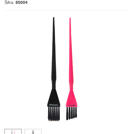
Šifra:
85004