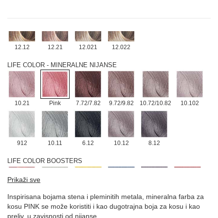
10.00
12.0
12.1
12.122
12.08
12.11
12.12
12.21
12.021
12.022
LIFE COLOR - MINERALNE NIJANSE
10.21
Pink
7.72/7.82
9.72/9.82
10.72/10.82
10.102
912
10.11
6.12
10.12
8.12
LIFE COLOR BOOSTERS
Prikaži sve
Inspirisana bojama stena i pleminitih metala, mineralna farba za
0.66
Green
Yellow
Blue
Violet
Red
kosu PINK se može koristiti i kao dugotrajna boja za kosu i kao
preliv, u zavisnosti od nijanse.