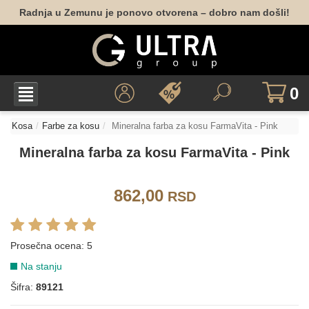
6.77/6.88
7.77/7.88
5.71/5.81
6.71/6.81
7.71/7.81
9.12
Radnja u Zemunu je ponovo otvorena – dobro nam došli!
LIFE COLOR - MAHAGONI NIJANSE
4.5
5.5
6.5
9.5
10.5
0
LIFE COLOR - BAKARNE NIJANSE
Kosa
Farbe za kosu
Mineralna farba za kosu FarmaVita - Pink
Mineralna farba za kosu FarmaVita - Pink
4.4
5.4
6.4
7.4
8.4
5.43
862,00
RSD
6.43
7.43
7.44
6.45
7.45
8.45
Prosečna ocena:
5
Na stanju
6.46
7.46
Šifra:
89121
LIFE COLOR - CRVENE NIJANSE