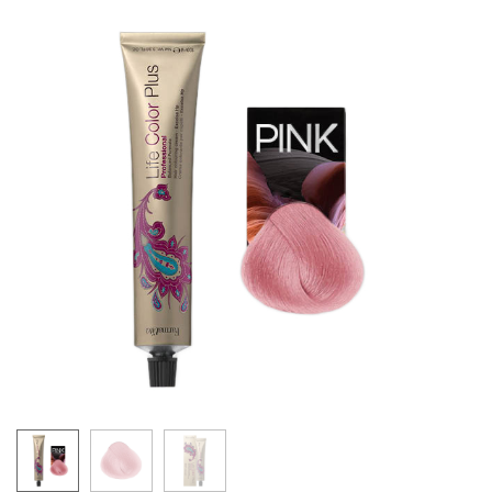
5.62
LIFE COLOR - LJUBIČASTE NIJANSE
6.221
6.62
8.221
7.62
6.26
6.66
9.22
6.64
7.66
10.021
8.66
9.21
6.666
9.26
10.26
LIFE COLOR - VEOMA SVETLE NIJANSE