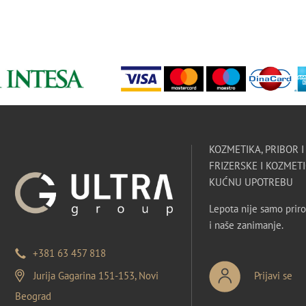
KOZMETIKA, PRIBOR 
FRIZERSKE I KOZMETI
KUĆNU UPOTREBU
Lepota nije samo priro
i naše zanimanje.
+381 63 457 818
Jurija Gagarina 151-153, Novi
Prijavi se
Beograd