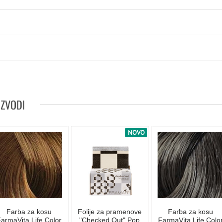
IZVODI
NOVO
Farba za kosu
Folije za pramenove
Farba za kosu
armaVita Life Color
"Checked Out" Pop
FarmaVita Life Colo