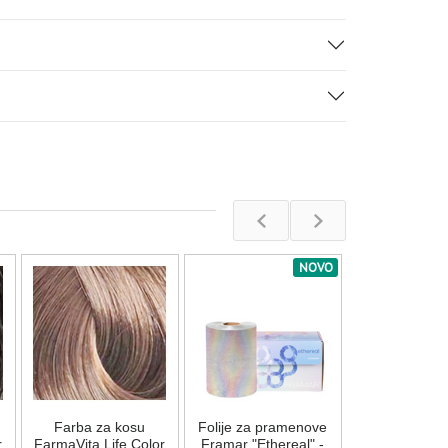
NOVO
Farba za 
FarmaVita Lif
Plus - 8.
Na stan
Farba za kosu
Folije za pramenove
862,00
R
r
FarmaVita Life Color
Framar "Ethereal" -