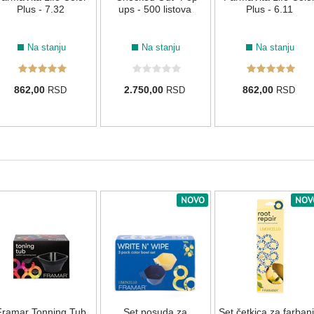
Plus - 7.32
ups - 500 listova
Plus - 6.11
Na stanju
Na stanju
Na stanju
862,00
2.750,00
862,00
RSD
RSD
RSD
NOVO
NOV
Framar Tonning Tub
Set posuda za
Set četkica za farban