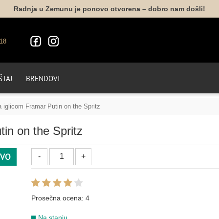
Radnja u Zemunu je ponovo otvorena – dobro nam došli!
18
TAJ
BRENDOVI
a iglicom Framar Putin on the Spritz
tin on the Spritz
VO
Prosečna ocena:
4
Na stanju