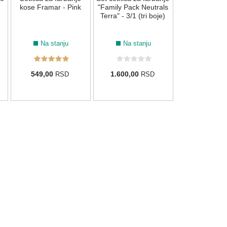
439,00
R
kose Framar - Pink
"Family Pack Neutrals
Terra" - 3/1 (tri boje)
Na stanju
Na stanju
549,00
1.600,00
RSD
RSD