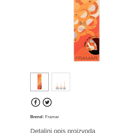
Brend:
Framar
Detaljni opis proizvoda