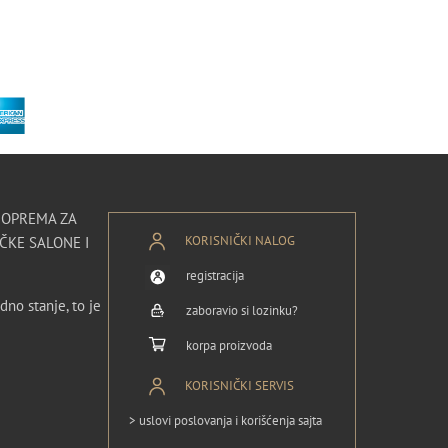
I OPREMA ZA
KORISNIČKI NALOG
ČKE SALONE I
registracija
dno stanje, to je
zaboravio si lozinku?
korpa proizvoda
KORISNIČKI SERVIS
> uslovi poslovanja i korišćenja sajta