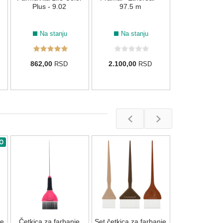
Plus - 9.02
97.5 m
Na stanju
Na stanju
862,00
2.100,00
RSD
RSD
O
Četkica za fa
kose Framar "
- Pink
Na stan
je
Četkica za farbanje
Set četkica za farbanje