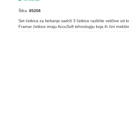
Šifra:
85208
Set četkica za farbanje sadrži 3 četkice različite veličine od 
Framar četkice imaju AccuSoft tehnologiju koja ih čini mekšim