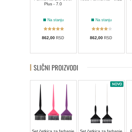
us - 9.26
Plus - 7.0
Na stanju
Na stanju
Na stanju
2,00
862,00
862,00
RSD
RSD
RSD
SLIČNI PROIZVODI
NOVO
NOVO
ica za farbanje
Set četkica za farbanje
Set četkica za farbanje