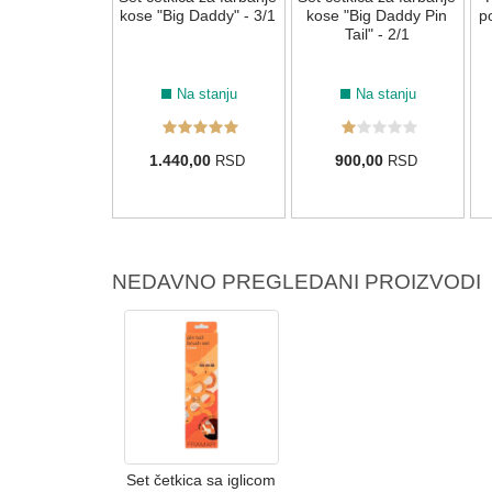
epair" - 2 kom
kose "Big Daddy" - 3/1
kose "Big Daddy Pin
p
Tail" - 2/1
Na stanju
Na stanju
Na stanju
0,00
1.440,00
900,00
RSD
RSD
RSD
NEDAVNO PREGLEDANI PROIZVODI
Set četkica sa iglicom