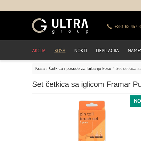
+381 63 457 8
AKCIJA
KOSA
NOKTI
DEPILACIJA
NAMEŠ
Kosa
Četkice i posude za farbanje kose
Set četkica s
Set četkica sa iglicom Framar Pu
NO