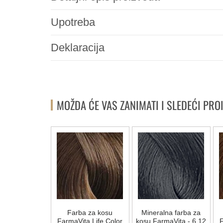
Upotreba
Deklaracija
MOŽDA ĆE VAS ZANIMATI I SLEDEĆI PRO
a za kosu
Farba za kosu
Mineralna farba za
ta Life Color
FarmaVita Life Color
kosu FarmaVita - 6.12
F