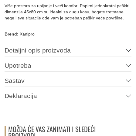
Više prostora za upijanje i veći komfor! Papirni jednokratni peškiri
dimenzija 45x80 cm su idealni za dugu kosu, bogate tretmane
nege i sve situacije gde vam je potreban peškir veće površine.
Brend:
Xanipro
Detaljni opis proizvoda
Upotreba
Sastav
Deklaracija
MOŽDA ĆE VAS ZANIMATI I SLEDEĆI
PROIZVODI