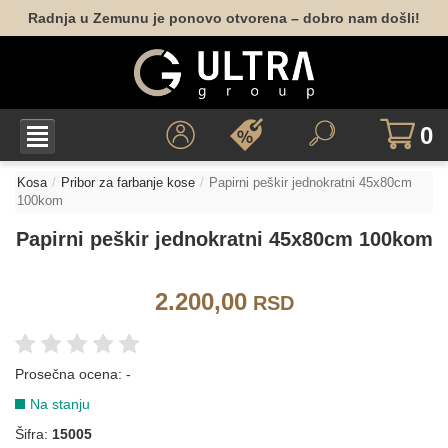
Radnja u Zemunu je ponovo otvorena – dobro nam došli!
0
Kosa
Pribor za farbanje kose
Papirni peškir jednokratni 45x80cm
100kom
Papirni peškir jednokratni 45x80cm 100kom
2.200,00
RSD
Prosečna ocena:
-
Na stanju
Šifra:
15005