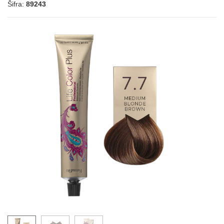
Šifra:
89243
4.3
5.3
6.3
7.3
8.3
8.33
9.3
9.33
6.34
8.34
10.34
LIFE COLOR - BEŽ HLADNE NIJANSE
7.13
6.13
8.13
9.13
4.12
5.12
6.15
9.02
10.02
LIFE COLOR - BEŽ TOPLE NIJANSE
5.31
6.31
6.32
7.31
7.32
4.35