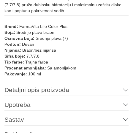
4.5
5.5
6.5
9.5
10.5
(7.7/7.8) pruža dubinsku hidrataciju i maksimalnu zaštitu dlake,
kao i poptunu pokrivenost sedih.
LIFE COLOR - BAKARNE NIJANSE
Brend:
FarmaVita Life Color Plus
Boja:
Srednje plavo braon
4.4
5.4
6.4
7.4
8.4
5.43
Osnovna boja:
Srednje plava (7)
Podton:
Duvan
Nijansa:
Braon/bež nijansa
Šifra boje:
7.7/7.8
6.43
7.43
7.44
6.45
7.45
8.45
Tip farbe:
Trajna farba
Procenat amonijaka:
Sa amonijakom
Pakovanje:
100 ml
6.46
7.46
Detaljni opis proizvoda
LIFE COLOR - CRVENE NIJANSE
Upotreba
5.62
Sastav
LIFE COLOR - LJUBIČASTE NIJANSE