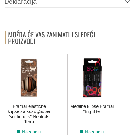
Deklaracija
6.221
6.62
8.221
7.62
6.26
6.66
MOŽDA ĆE VAS ZANIMATI I SLEDEĆI
PROIZVODI
9.22
6.64
7.66
10.021
8.66
9.21
6.666
9.26
10.26
LIFE COLOR - VEOMA SVETLE NIJANSE
10.00
12.0
12.1
12.122
12.08
12.11
Framar elastične
Metalne klipse Framar
klipse za kosu „Super
"Big Bite"
Sectioners“ Neutrals
Terra
12.12
12.21
12.021
12.022
Na stanju
Na stanju