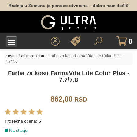
Radnja u Zemunu je ponovo otvorena – dobro nam došli!
5.07
6.07
7.07
8.07
9.07
LIFE COLOR - PEPELJASTE NIJANSE
0
1.10
4.1
5.1
6.1
7.1
8.1
Kosa
Farbe za kosu
Farba za kosu FarmaVita Life Color Plus -
7.7/7.8
Farba za kosu FarmaVita Life Color Plus -
9.1
10.1
7.7/7.8
LIFE COLOR - INTENZIVNE PEPELJASTE NIJANSE
862,00
RSD
6.11
7.11
8.11
9.11
Prosečna ocena:
5
LIFE COLOR - ZLATNE NIJANSE
Na stanju