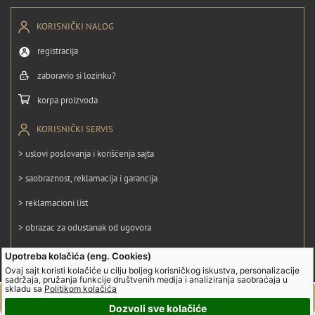
KORISNIČKI NALOG
registracija
zaboravio si lozinku?
korpa proizvoda
KORISNIČKI SERVIS
> uslovi poslovanja i korišćenja sajta
> saobraznost, reklamacija i garancija
> reklamacioni list
> obrazac za odustanak od ugovora
> politika privatnosti
Upotreba kolačića (eng. Cookies)
Ovaj sajt koristi kolačiće u cilju boljeg korisničkog iskustva, personalizacije
> politika kolačića
sadržaja, pružanja funkcije društvenih medija i analiziranja saobraćaja u
skladu sa
Politikom kolačića
Dozvoli sve kolačiće