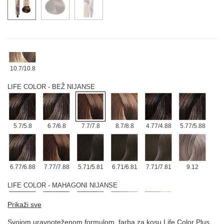
5.35
6.35
4.52
5.52
6.52
9.7/9.8
10.7/10.8
LIFE COLOR - BEŽ NIJANSE
5.7/5.8
6.7/6.8
7.7/7.8
8.7/8.8
4.77/4.88
5.77/5.88
6.77/6.88
7.77/7.88
5.71/5.81
6.71/6.81
7.71/7.81
9.12
LIFE COLOR - MAHAGONI NIJANSE
Prikaži sve
Svojom uravnoteženom formulom, farba za kosu Life Color Plus