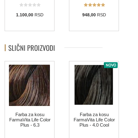
LIFE COLOR - MINERALNE NIJANSE
1.100,00
RSD
948,00
RSD
10.21
Pink
7.72/7.82
9.72/9.82
10.72/10.82
10.102
SLIČNI PROIZVODI
912
10.11
6.12
10.12
8.12
LIFE COLOR BOOSTERS
NOVO
0.66
Green
Yellow
Blue
Violet
Red
Farba za kosu
Farba za kosu
FarmaVita Life Color
FarmaVita Life Color
Plus - 6.3
Plus - 4.0 Cool