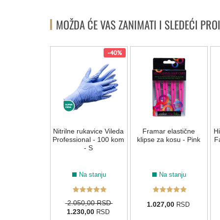
MOŽDA ĆE VAS ZANIMATI I SLEDEĆI PRO
NOVO
-40%
za šišanje sa
Nitrilne rukavice Vileda
Framar elastične
H
om kragnom
Professional - 100 kom
klipse za kosu - Pink
F
EL3 crni
- S
Na stanju
Na stanju
Na stanju
2.050,00 RSD
00,00
1.027,00
RSD
RSD
1.230,00
RSD