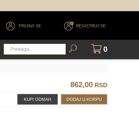
PRIJAVI SE
REGISTRUJ SE
5.35
6.35
4.52
5.52
0
862,00
RSD
.88
6.77/6.88
7.77/7.88
5.71/5.81
6.71/6.81