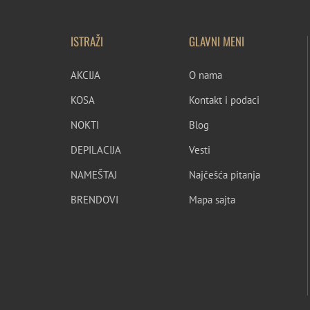
ISTRAŽI
GLAVNI MENI
AKCIJA
O nama
KOSA
Kontakt i podaci
NOKTI
Blog
DEPILACIJA
Vesti
NAMEŠTAJ
Najčešća pitanja
BRENDOVI
Mapa sajta