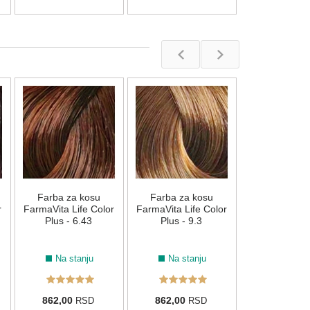
Farba za 
FarmaVita Lif
Plus - 6.77
Na stan
Farba za kosu
Farba za kosu
862,00
R
r
FarmaVita Life Color
FarmaVita Life Color
Plus - 6.43
Plus - 9.3
Na stanju
Na stanju
862,00
862,00
RSD
RSD