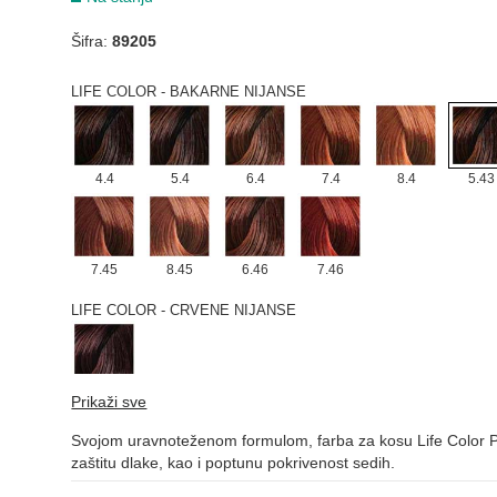
Šifra:
89205
4.5
5.5
6.5
9.5
10.5
LIFE COLOR - BAKARNE NIJANSE
4.4
5.4
6.4
7.4
8.4
5.43
7.45
8.45
6.46
7.46
LIFE COLOR - CRVENE NIJANSE
5.62
Prikaži sve
LIFE COLOR - LJUBIČASTE NIJANSE
Svojom uravnoteženom formulom, farba za kosu Life Color Pl
zaštitu dlake, kao i poptunu pokrivenost sedih.