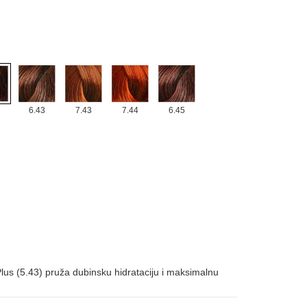
6.43
7.43
7.44
6.45
us (5.43) pruža dubinsku hidrataciju i maksimalnu