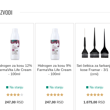
LIFE COLOR BOOSTERS
IZVODI
0.66
Green
Yellow
Blue
Violet
Red
idrogen za kosu 12%
Hidrogen za kosu 9%
Set četkica za farban
armaVita Life Cream
FarmaVita Life Cream
kose Framar - 3/1
- 100ml
- 100ml
(crni)
Na stanju
Na stanju
Na stanju
247,00
247,00
1.075,00
RSD
RSD
RSD