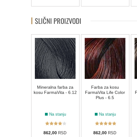
SLIČNI PROIZVODI
a za kosu
Mineralna farba za
Farba za kosu
ta Life Color
kosu FarmaVita - 6.12
FarmaVita Life Color
F
s - 6.666
Plus - 6.5
Na stanju
Na stanju
Na stanju
2,00
862,00
862,00
RSD
RSD
RSD