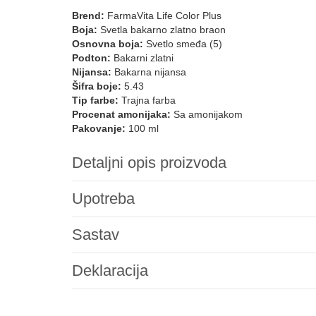
Brend:
FarmaVita Life Color Plus
Boja:
Svetla bakarno zlatno braon
Osnovna boja:
Svetlo smeđa (5)
Podton:
Bakarni zlatni
Nijansa:
Bakarna nijansa
Šifra boje:
5.43
Tip farbe:
Trajna farba
Procenat amonijaka:
Sa amonijakom
Pakovanje:
100 ml
Detaljni opis proizvoda
Upotreba
Sastav
Deklaracija