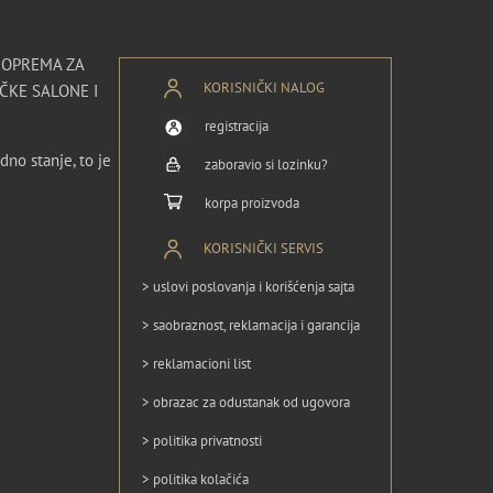
I OPREMA ZA
KORISNIČKI NALOG
ČKE SALONE I
registracija
dno stanje, to je
zaboravio si lozinku?
korpa proizvoda
KORISNIČKI SERVIS
> uslovi poslovanja i korišćenja sajta
> saobraznost, reklamacija i garancija
> reklamacioni list
> obrazac za odustanak od ugovora
> politika privatnosti
> politika kolačića