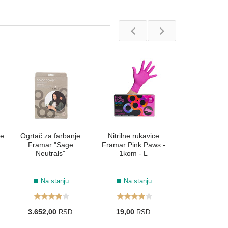
Nitrilne ruk
Framar Black 
1kom - 
Na stan
je
Ogrtač za farbanje
Nitrilne rukavice
22,00
RS
Framar "Sage
Framar Pink Paws -
Neutrals"
1kom - L
Na stanju
Na stanju
3.652,00
19,00
RSD
RSD