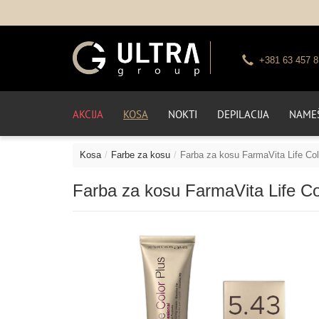
+381 63 457 8
AKCIJA
KOSA
NOKTI
DEPILACIJA
NAMEŠ
Kosa
Farbe za kosu
Farba za kosu FarmaVita Life Col
Farba za kosu FarmaVita Life Col