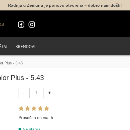
Radnja u Zemunu je ponovo otvorena – dobro nam došli!
LIFE COLOR - BEŽ TOPLE NIJANSE
18
5.31
6.31
6.32
7.31
7.32
4.35
TAJ
BRENDOVI
6.52
9.7/9.8
10.7/10.8
or Plus - 5.43
LIFE COLOR - BEŽ NIJANSE
or Plus - 5.43
5.7/5.8
6.7/6.8
7.7/7.8
8.7/8.8
4.77/4.88
5.77/5
7.71/7.81
9.12
Prosečna ocena:
5
LIFE COLOR - MAHAGONI NIJANSE
Na stanju