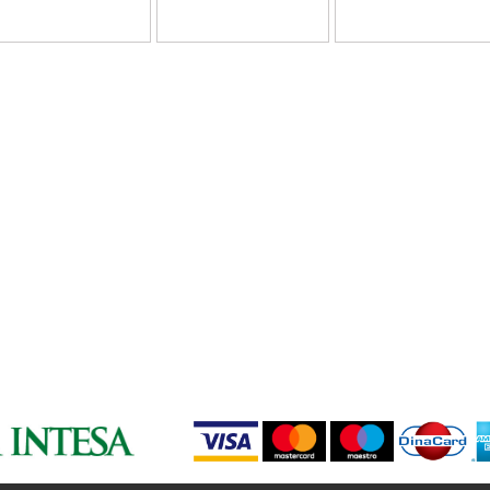
10.00
12.0
12.1
12.122
12.08
12.1
LIFE COLOR - MINERALNE NIJANSE
10.21
Pink
7.72/7.82
9.72/9.82
10.72/10.82
10.1
8.12
LIFE COLOR BOOSTERS
0.66
Green
Yellow
Blue
Violet
Red