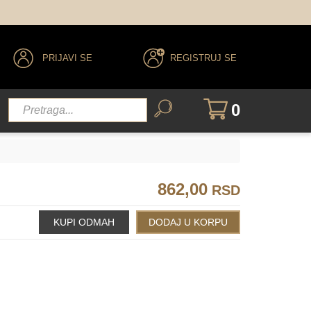
8.0
9.0
10.0
PRIJAVI SE
REGISTRUJ SE
6.0 cool
7.0 cool
8.0 cool
9.0 cool
0
862,00
RSD