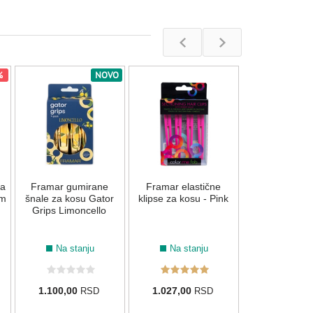
.88
6.77/6.88
7.77/7.88
5.71/5.81
6.71/6.81
%
NOVO
Hidrogen za 
FarmaVita Lif
- 1000m
Na stan
da
Framar gumirane
Framar elastične
869,00
R
om
šnale za kosu Gator
klipse za kosu - Pink
Grips Limoncello
Na stanju
Na stanju
6.43
7.43
7.44
6.45
1.100,00
1.027,00
RSD
RSD