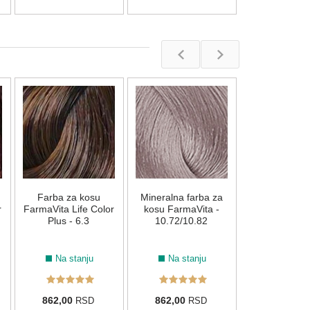
Farba za 
FarmaVita Lif
Plus - 8.
Na stan
9.22
6.64
7.66
10.021
Farba za kosu
Mineralna farba za
862,00
R
r
FarmaVita Life Color
kosu FarmaVita -
Plus - 6.3
10.72/10.82
Na stanju
Na stanju
862,00
862,00
RSD
RSD