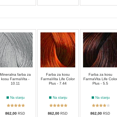
7.45
8.45
6.46
7.46
LIFE COLOR - CRVENE NIJANSE
5.62
LIFE COLOR - LJUBIČASTE NIJANSE
6.221
6.62
8.221
7.62
6.26
6.66
Mineralna farba za
Farba za kosu
Farba za kosu
kosu FarmaVita -
FarmaVita Life Color
FarmaVita Life Colo
10.11
Plus - 7.44
Plus - 5.5
8.66
9.21
6.666
9.26
10.26
Na stanju
Na stanju
Na stanju
LIFE COLOR - VEOMA SVETLE NIJANSE
862,00
862,00
862,00
RSD
RSD
RSD