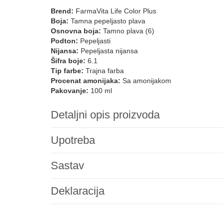
Brend:
FarmaVita Life Color Plus
Boja:
Tamna pepeljasto plava
Osnovna boja:
Tamno plava (6)
Podton:
Pepeljasti
Nijansa:
Pepeljasta nijansa
Šifra boje:
6.1
Tip farbe:
Trajna farba
Procenat amonijaka:
Sa amonijakom
Pakovanje:
100 ml
Detaljni opis proizvoda
Upotreba
Sastav
Deklaracija