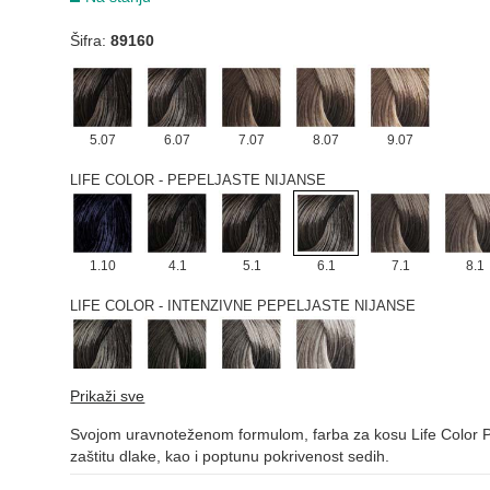
4.03
5.03
6.03
7.03
8.03
Šifra:
89160
LIFE COLOR - PRIRODNE MAT NIJANSE
5.07
6.07
7.07
8.07
9.07
LIFE COLOR - PEPELJASTE NIJANSE
1.10
4.1
5.1
6.1
7.1
8.1
LIFE COLOR - INTENZIVNE PEPELJASTE NIJANSE
6.11
7.11
8.11
9.11
Prikaži sve
LIFE COLOR - ZLATNE NIJANSE
Svojom uravnoteženom formulom, farba za kosu Life Color Pl
zaštitu dlake, kao i poptunu pokrivenost sedih.