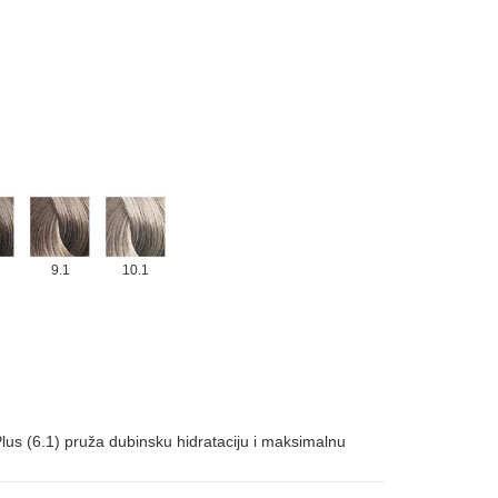
9.1
10.1
us (6.1) pruža dubinsku hidrataciju i maksimalnu