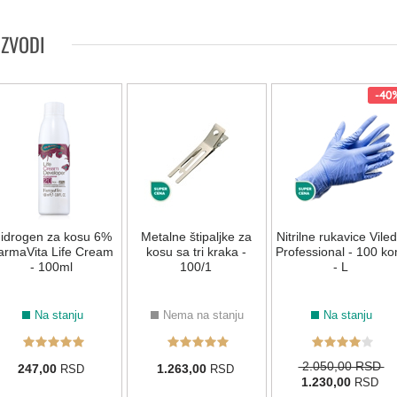
LIFE COLOR - BEŽ NIJANSE
IZVODI
5.7/5.8
6.7/6.8
7.7/7.8
8.7/8.8
4.77/4.88
5.77/5
-40
7.71/7.81
9.12
LIFE COLOR - MAHAGONI NIJANSE
idrogen za kosu 6%
Metalne štipaljke za
Nitrilne rukavice Vile
armaVita Life Cream
4.5
5.5
kosu sa tri kraka -
6.5
9.5
Professional - 100 k
10.5
- 100ml
100/1
- L
LIFE COLOR - BAKARNE NIJANSE
Na stanju
Nema na stanju
Na stanju
4.4
5.4
6.4
7.4
8.4
5.43
2.050,00 RSD
247,00
1.263,00
RSD
RSD
1.230,00
RSD