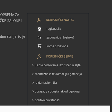
I OPREMA ZA
KORISNIČKI NALOG
ČKE SALONE I
registracija
dno stanje, to je
zaboravio si lozinku?
korpa proizvoda
KORISNIČKI SERVIS
> uslovi poslovanja i korišćenja sajta
> saobraznost, reklamacija i garancija
> reklamacioni list
> obrazac za odustanak od ugovora
> politika privatnosti
> politika kolačića