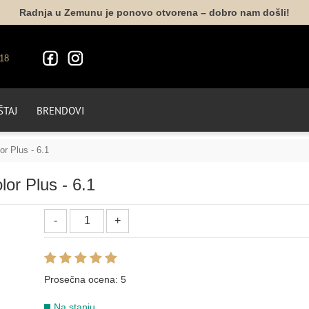
Radnja u Zemunu je ponovo otvorena – dobro nam došli!
1.0
3.0
4.0
5.0
6.0
7.0
LIFE COLOR - PRIRODNE HLADNE NIJANSE
18
5.0 cool
4.0 cool
TAJ
BRENDOVI
or Plus - 6.1
10.0 cool
or Plus - 6.1
LIFE COLOR - PRIRODNE INTEZIVNE NIJANSE
4.00
5.00
6.00
7.00
8.00
9.00
LIFE COLOR - PRIRODNE TOPLE NIJANSE
Prosečna ocena:
5
Na stanju