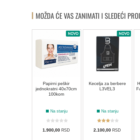
MOŽDA ĆE VAS ZANIMATI I SLEDEĆI PRO
NOVO
NOVO
lne rukavice
Papirni peškir
Kecelja za berbere
H
 Pink Paws -
jednokratni 40x70cm
L3VEL3
F
kom - M
100kom
Na stanju
Na stanju
Na stanju
,00
1.900,00
2.100,00
RSD
RSD
RSD