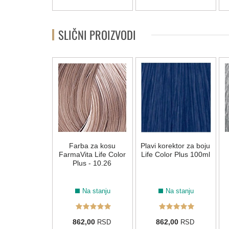
SLIČNI PROIZVODI
a za kosu
Farba za kosu
Plavi korektor za boju
ta Life Color
FarmaVita Life Color
Life Color Plus 100ml
us - 4.00
Plus - 10.26
Na stanju
Na stanju
Na stanju
2,00
862,00
862,00
RSD
RSD
RSD