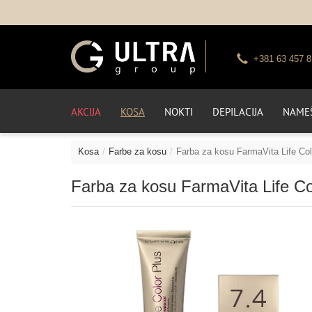
+381 63 457 8
AKCIJA
KOSA
NOKTI
DEPILACIJA
NAMEŠ
Kosa
Farbe za kosu
Farba za kosu FarmaVita Life Col
Farba za kosu FarmaVita Life Col