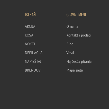
ISTRAŽI
GLAVNI MENI
AKCIJA
O nama
KOSA
Kontakt i podaci
NOKTI
Blog
DEPILACIJA
Vesti
NAMEŠTAJ
Najčešća pitanja
BRENDOVI
Mapa sajta