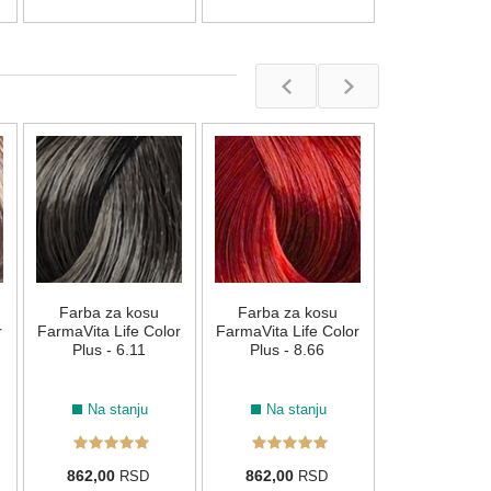
Farba za 
FarmaVita Lif
Plus - 6
Na stan
Farba za kosu
Farba za kosu
862,00
R
r
FarmaVita Life Color
FarmaVita Life Color
Plus - 6.11
Plus - 8.66
Na stanju
Na stanju
862,00
862,00
RSD
RSD