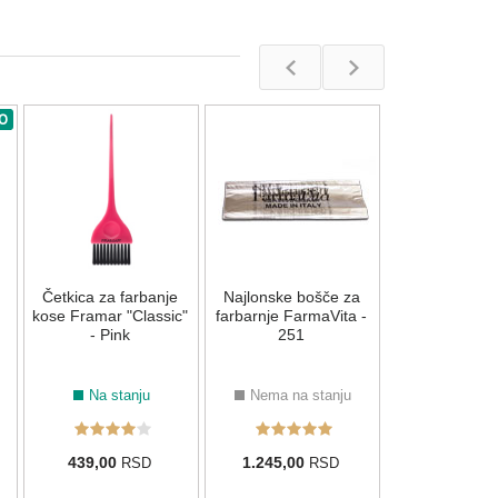
O
Nitrilne ruk
Framar Pink 
1kom - 
Na stan
Četkica za farbanje
Najlonske bošče za
19,00
RS
kose Framar "Classic"
farbarnje FarmaVita -
- Pink
251
Na stanju
Nema na stanju
439,00
1.245,00
RSD
RSD