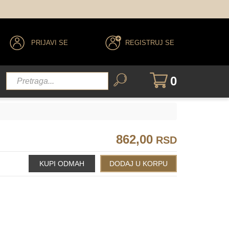
6.15
9.02
10.02
PRIJAVI SE
REGISTRUJ SE
0
5.35
6.35
4.52
5.52
862,00
RSD
.88
6.77/6.88
7.77/7.88
5.71/5.81
6.71/6.81