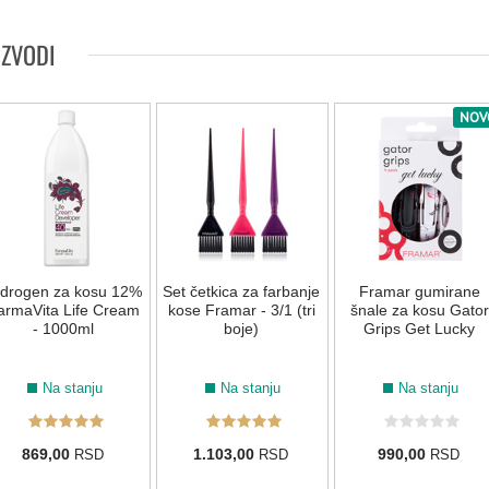
IZVODI
8.12
LIFE COLOR BOOSTERS
NOV
0.66
Green
Yellow
Blue
Violet
Red
idrogen za kosu 12%
Set četkica za farbanje
Framar gumirane
armaVita Life Cream
kose Framar - 3/1 (tri
šnale za kosu Gator
- 1000ml
boje)
Grips Get Lucky
Na stanju
Na stanju
Na stanju
869,00
1.103,00
990,00
RSD
RSD
RSD