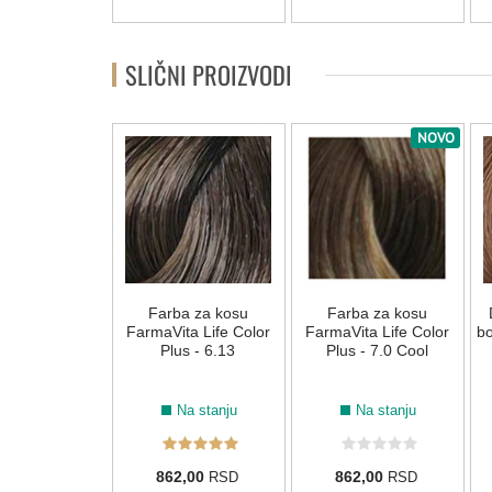
SLIČNI PROIZVODI
NOVO
a za kosu
Farba za kosu
Farba za kosu
ta Life Color
FarmaVita Life Color
FarmaVita Life Color
bo
us - 8.45
Plus - 6.13
Plus - 7.0 Cool
Na stanju
Na stanju
Na stanju
2,00
862,00
862,00
RSD
RSD
RSD