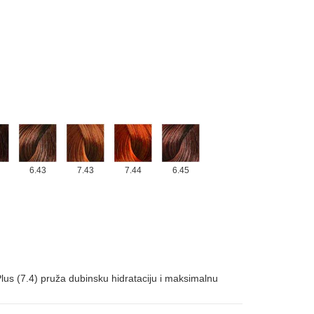
6.43
7.43
7.44
6.45
us (7.4) pruža dubinsku hidrataciju i maksimalnu