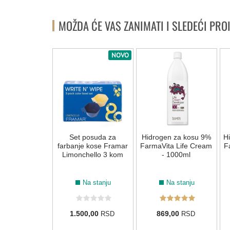
MOŽDA ĆE VAS ZANIMATI I SLEDEĆI PRO
NOVO
gen za kosu
Set posuda za
Hidrogen za kosu 9%
H
ta Life Cream
farbanje kose Framar
FarmaVita Life Cream
F
Tone - 1000ml
Limonchello 3 kom
- 1000ml
Na stanju
Na stanju
Na stanju
9,00
1.500,00
869,00
RSD
RSD
RSD