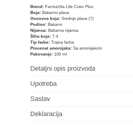
Brend:
FarmaVita Life Color Plus
Boja:
Bakarno plava
Osnovna boja:
Srednje plava (7)
Podton:
Bakarni
Nijansa:
Bakarna nijansa
Šifra boje:
7.4
Tip farbe:
Trajna farba
Procenat amonijaka:
Sa amonijakom
Pakovanje:
100 ml
Detaljni opis proizvoda
Upotreba
Sastav
Deklaracija