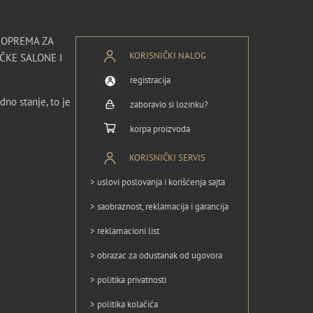
I OPREMA ZA
KORISNIČKI NALOG
ČKE SALONE I
registracija
dno stanje, to je
zaboravio si lozinku?
korpa proizvoda
KORISNIČKI SERVIS
> uslovi poslovanja i korišćenja sajta
> saobraznost, reklamacija i garancija
> reklamacioni list
> obrazac za odustanak od ugovora
> politika privatnosti
> politika kolačića