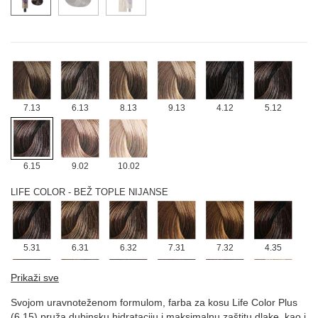
9.3
9.33
6.34
8.34
10.34
LIFE COLOR - BEŽ HLADNE NIJANSE
7.13
6.13
8.13
9.13
4.12
5.12
6.15
9.02
10.02
LIFE COLOR - BEŽ TOPLE NIJANSE
5.31
6.31
6.32
7.31
7.32
4.35
Prikaži sve
Svojom uravnoteženom formulom, farba za kosu Life Color Plus
5.35
6.35
4.52
5.52
6.52
9.7/9.8
(6.15) pruža dubinsku hidrataciju i maksimalnu zaštitu dlake, kao i