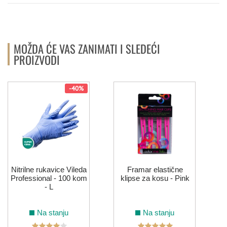
MOŽDA ĆE VAS ZANIMATI I SLEDEĆI
PROIZVODI
-40%
S
Nitrilne rukavice Vileda
Framar elastične
Professional - 100 kom
klipse za kosu - Pink
- L
Na stanju
Na stanju