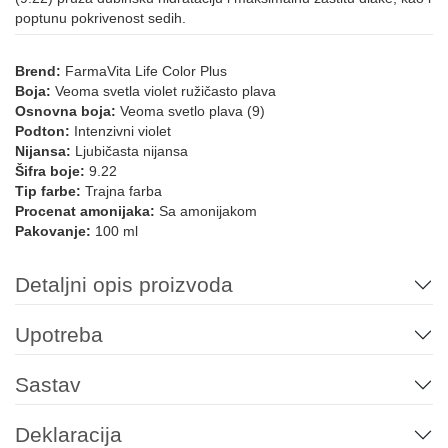
poptunu pokrivenost sedih.
12.12
12.21
12.021
12.022
LIFE COLOR - MINERALNE NIJANSE
Brend:
FarmaVita Life Color Plus
Boja:
Veoma svetla violet ružičasto plava
Osnovna boja:
Veoma svetlo plava (9)
Podton:
Intenzivni violet
10.21
Pink
7.72/7.82
9.72/9.82
10.72/10.82
10.102
Nijansa:
Ljubičasta nijansa
Šifra boje:
9.22
Tip farbe:
Trajna farba
Procenat amonijaka:
Sa amonijakom
912
10.11
6.12
10.12
8.12
Pakovanje:
100 ml
LIFE COLOR BOOSTERS
Detaljni opis proizvoda
Upotreba
0.66
Green
Yellow
Blue
Violet
Red
Sastav
Deklaracija