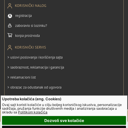
KORISNIČKI NALOG
registracija
zaboravio si lozinku?
korpa proizvoda
KORISNIČKI SERVIS
> uslovi poslovanja i korišćenja sajta
> saobraznost, reklamacija i garancija
> reklamacioni list
> obrazac za odustanak od ugovora
> politika privatnosti
Upotreba kolačića (eng. Cookies)
Ovaj sajt koristi kolačiće u cilju boljeg korisničkog iskustva, personalizacije
> politika kolačića
sadržaja, pružanja funkcije društvenih medija i analiziranja saobraćaja u
skladu sa
Politikom kolačića
Dozvoli sve kolačiće