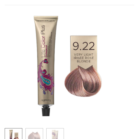
4.5
5.5
6.5
9.5
10.5
LIFE COLOR - BAKARNE NIJANSE
4.4
5.4
6.4
7.4
8.4
5.43
6.43
7.43
7.44
6.45
7.45
8.45
6.46
7.46
LIFE COLOR - CRVENE NIJANSE
5.62