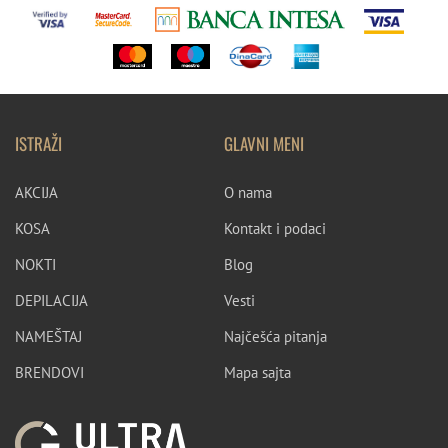
ISTRAŽI
GLAVNI MENI
AKCIJA
O nama
KOSA
Kontakt i podaci
NOKTI
Blog
DEPILACIJA
Vesti
NAMEŠTAJ
Najčešća pitanja
BRENDOVI
Mapa sajta