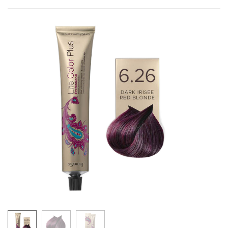
6.77/6.88
7.77/7.88
5.71/5.81
6.71/6.81
7.71/7.81
9.12
LIFE COLOR - MAHAGONI NIJANSE
4.5
5.5
6.5
9.5
10.5
LIFE COLOR - BAKARNE NIJANSE
4.4
5.4
6.4
7.4
8.4
5.43
6.43
7.43
7.44
6.45
7.45
8.45
6.46
7.46
LIFE COLOR - CRVENE NIJANSE