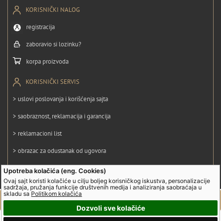
KORISNIČKI NALOG
registracija
zaboravio si lozinku?
korpa proizvoda
KORISNIČKI SERVIS
> uslovi poslovanja i korišćenja sajta
> saobraznost, reklamacija i garancija
> reklamacioni list
> obrazac za odustanak od ugovora
> politika privatnosti
Upotreba kolačića (eng. Cookies)
Ovaj sajt koristi kolačiće u cilju boljeg korisničkog iskustva, personalizacije
> politika kolačića
sadržaja, pružanja funkcije društvenih medija i analiziranja saobraćaja u
skladu sa
Politikom kolačića
Dozvoli sve kolačiće