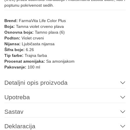
poptunu pokrivenost sedih.
10.00
12.0
12.1
12.122
12.08
12.11
Brend:
FarmaVita Life Color Plus
Boja:
Tamna violet crveno plava
12.12
12.21
12.021
12.022
Osnovna boja:
Tamno plava (6)
Podton:
Violet crveni
LIFE COLOR - MINERALNE NIJANSE
Nijansa:
Ljubičasta nijansa
Šifra boje:
6.26
Tip farbe:
Trajna farba
Procenat amonijaka:
Sa amonijakom
10.21
Pink
7.72/7.82
9.72/9.82
10.72/10.82
10.102
Pakovanje:
100 ml
Detaljni opis proizvoda
912
10.11
6.12
10.12
8.12
Upotreba
LIFE COLOR BOOSTERS
Sastav
0.66
Green
Yellow
Blue
Violet
Red
Deklaracija