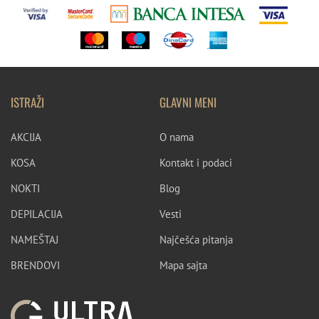
ISTRAŽI
GLAVNI MENI
AKCIJA
O nama
KOSA
Kontakt i podaci
NOKTI
Blog
DEPILACIJA
Vesti
NAMEŠTAJ
Najčešća pitanja
BRENDOVI
Mapa sajta