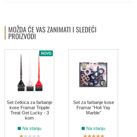
MOŽDA ĆE VAS ZANIMATI I SLEDEĆI
PROIZVODI
NOVO
Set četkica za farbanje
Set za farbanje kose
kose Framar Tripple
Framar "Holi Yay
Treat Get Lucky - 3
Marble"
kom
Na stanju
Na stanju