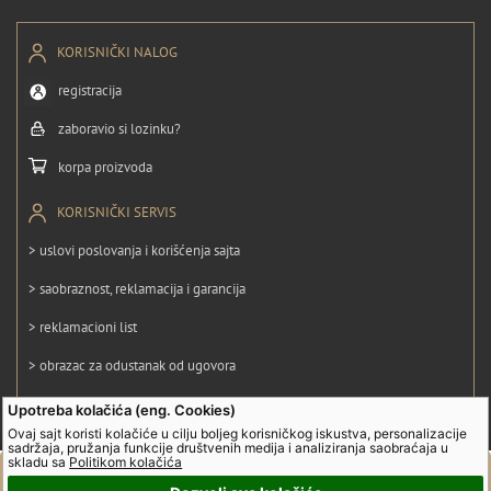
KORISNIČKI NALOG
registracija
zaboravio si lozinku?
korpa proizvoda
KORISNIČKI SERVIS
> uslovi poslovanja i korišćenja sajta
> saobraznost, reklamacija i garancija
> reklamacioni list
> obrazac za odustanak od ugovora
> politika privatnosti
Upotreba kolačića (eng. Cookies)
Ovaj sajt koristi kolačiće u cilju boljeg korisničkog iskustva, personalizacije
> politika kolačića
sadržaja, pružanja funkcije društvenih medija i analiziranja saobraćaja u
skladu sa
Politikom kolačića