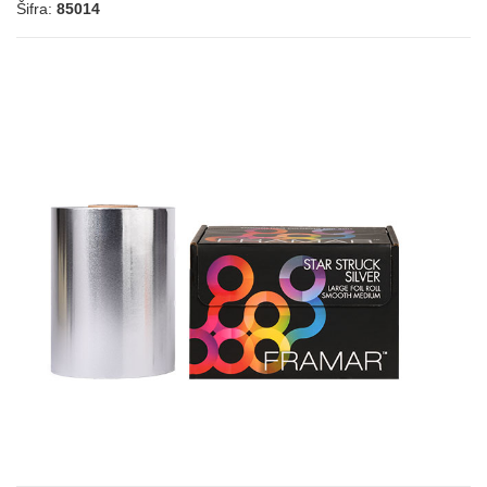
Šifra:
85014