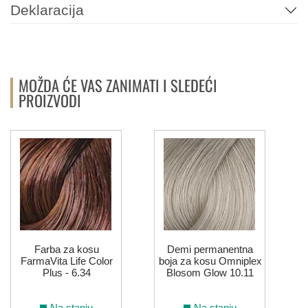
Deklaracija
MOŽDA ĆE VAS ZANIMATI I SLEDEĆI
PROIZVODI
Farba za kosu
Demi permanentna
FarmaVita Life Color
boja za kosu Omniplex
Plus - 6.34
Blosom Glow 10.11
Na stanju
Na stanju