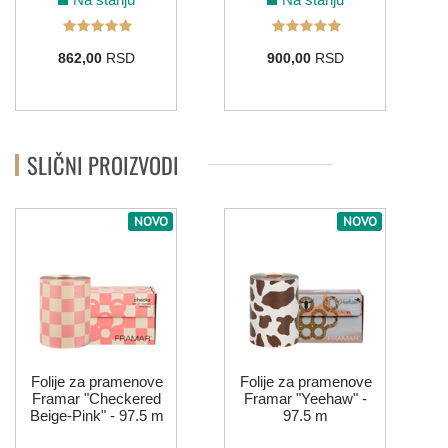
862,00
RSD
900,00
RSD
SLIČNI PROIZVODI
NOVO
NOVO
"
Folije za pramenove
Folije za pramenove
Framar "Checkered
Framar "Yeehaw" -
Beige-Pink" - 97.5 m
97.5 m