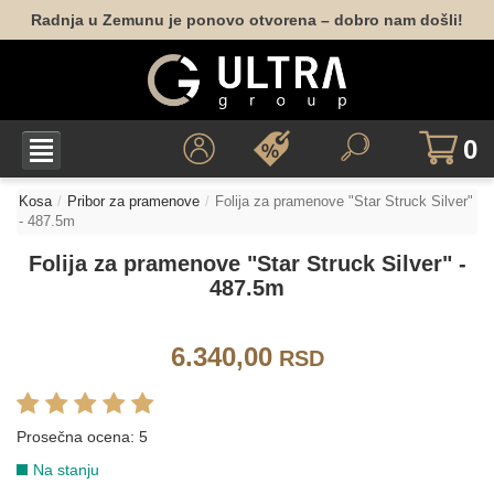
Radnja u Zemunu je ponovo otvorena – dobro nam došli!
0
Kosa
Pribor za pramenove
Folija za pramenove "Star Struck Silver"
- 487.5m
Folija za pramenove "Star Struck Silver" -
487.5m
6.340,00
RSD
Prosečna ocena:
5
Na stanju