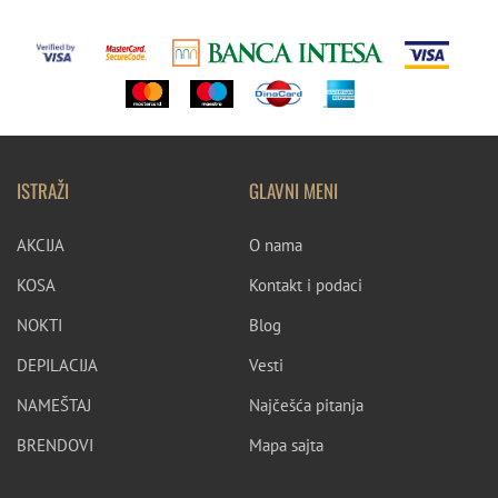
ISTRAŽI
GLAVNI MENI
AKCIJA
O nama
KOSA
Kontakt i podaci
NOKTI
Blog
DEPILACIJA
Vesti
NAMEŠTAJ
Najčešća pitanja
BRENDOVI
Mapa sajta