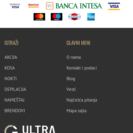
ISTRAŽI
GLAVNI MENI
AKCIJA
O nama
KOSA
Kontakt i podaci
NOKTI
Blog
DEPILACIJA
Vesti
NAMEŠTAJ
Najčešća pitanja
BRENDOVI
Mapa sajta