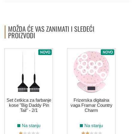
MOŽDA ĆE VAS ZANIMATI I SLEDEĆI
PROIZVODI
NOVO
NOVO
F
Set četkica za farbanje
Frizerska digitalna
kose "Big Daddy Pin
vaga Framar Country
Tail" - 2/1
Charm
Na stanju
Na stanju