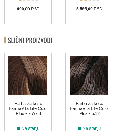
900,00
RSD
5.595,00
RSD
SLIČNI PROIZVODI
b
Farba za kosu
Farba za kosu
FarmaVita Life Color
FarmaVita Life Color
Plus - 7.7/7.8
Plus - 5.12
Na stanju
Na stanju