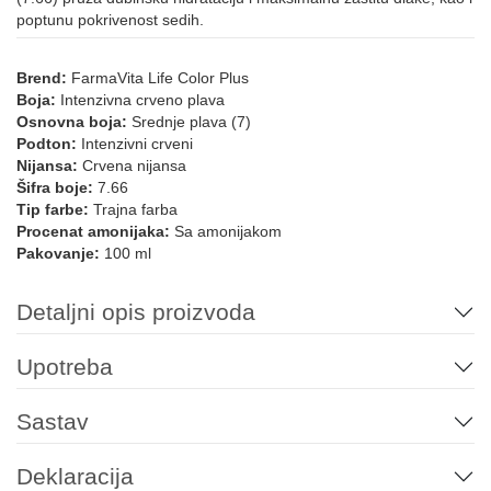
poptunu pokrivenost sedih.
12.12
12.21
12.021
12.022
Brend:
FarmaVita Life Color Plus
Boja:
Intenzivna crveno plava
LIFE COLOR - MINERALNE NIJANSE
Osnovna boja:
Srednje plava (7)
Podton:
Intenzivni crveni
Nijansa:
Crvena nijansa
Šifra boje:
7.66
10.21
Pink
7.72/7.82
9.72/9.82
10.72/10.82
10.102
Tip farbe:
Trajna farba
Procenat amonijaka:
Sa amonijakom
Pakovanje:
100 ml
912
10.11
6.12
10.12
8.12
Detaljni opis proizvoda
LIFE COLOR BOOSTERS
Upotreba
0.66
Green
Yellow
Blue
Violet
Red
Sastav
Deklaracija