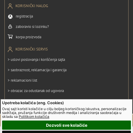
KORISNIČKI NALOG
registracija
zaboravio si lozinku?
korpa proizvoda
KORISNIČKI SERVIS
> uslovi poslovanja i korišćenja sajta
> saobraznost, reklamacija i garancija
> reklamacioni list
> obrazac za odustanak od ugovora
> politika privatnosti
Upotreba kolačića (eng. Cookies)
Ovaj sajt koristi kolačiće u cilju boljeg korisničkog iskustva, personalizacije
> politika kolačića
sadržaja, pružanja funkcije društvenih medija i analiziranja saobraćaja u
skladu sa
Politikom kolačića
Dozvoli sve kolačiće