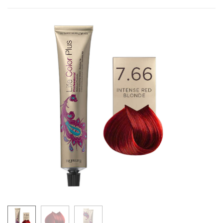
LIFE COLOR - MAHAGONI NIJANSE
4.5
5.5
6.5
9.5
10.5
LIFE COLOR - BAKARNE NIJANSE
4.4
5.4
6.4
7.4
8.4
5.43
6.43
7.43
7.44
6.45
7.45
8.45
6.46
7.46
LIFE COLOR - CRVENE NIJANSE