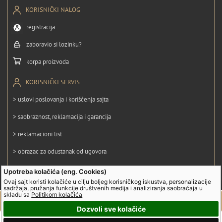
KORISNIČKI NALOG
registracija
zaboravio si lozinku?
korpa proizvoda
KORISNIČKI SERVIS
> uslovi poslovanja i korišćenja sajta
> saobraznost, reklamacija i garancija
> reklamacioni list
> obrazac za odustanak od ugovora
> politika privatnosti
Upotreba kolačića (eng. Cookies)
Ovaj sajt koristi kolačiće u cilju boljeg korisničkog iskustva, personalizacije
> politika kolačića
sadržaja, pružanja funkcije društvenih medija i analiziranja saobraćaja u
skladu sa
Politikom kolačića
Dozvoli sve kolačiće