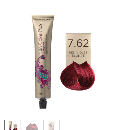
6.77/6.88
7.77/7.88
5.71/5.81
6.71/6.81
7.71/7.81
9.12
LIFE COLOR - MAHAGONI NIJANSE
4.5
5.5
6.5
9.5
10.5
LIFE COLOR - BAKARNE NIJANSE
4.4
5.4
6.4
7.4
8.4
5.43
6.43
7.43
7.44
6.45
7.45
8.45
6.46
7.46
LIFE COLOR - CRVENE NIJANSE