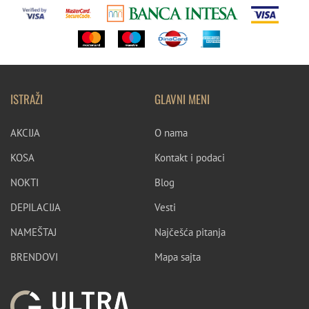
ISTRAŽI
GLAVNI MENI
AKCIJA
O nama
KOSA
Kontakt i podaci
NOKTI
Blog
DEPILACIJA
Vesti
NAMEŠTAJ
Najčešća pitanja
BRENDOVI
Mapa sajta