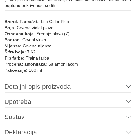
poptunu pokrivenost sedih.
10.00
12.0
12.1
12.122
12.08
12.11
Brend:
FarmaVita Life Color Plus
Boja:
Crvena violet plava
12.12
12.21
12.021
12.022
Osnovna boja:
Srednje plava (7)
Podton:
Crveni violet
LIFE COLOR - MINERALNE NIJANSE
Nijansa:
Crvena nijansa
Šifra boje:
7.62
Tip farbe:
Trajna farba
Procenat amonijaka:
Sa amonijakom
10.21
Pink
7.72/7.82
9.72/9.82
10.72/10.82
10.102
Pakovanje:
100 ml
Detaljni opis proizvoda
912
10.11
6.12
10.12
8.12
Upotreba
LIFE COLOR BOOSTERS
Sastav
0.66
Green
Yellow
Blue
Violet
Red
Deklaracija