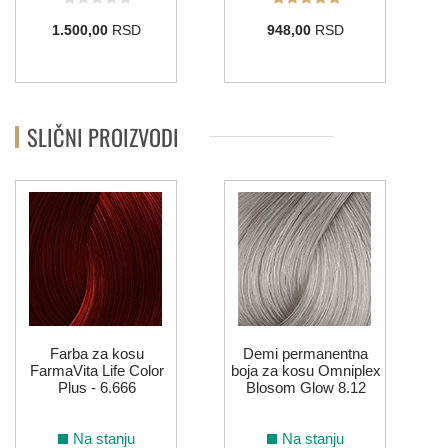
1.500,00
RSD
948,00
RSD
SLIČNI PROIZVODI
Farba za kosu
Demi permanentna
FarmaVita Life Color
boja za kosu Omniplex
Plus - 6.666
Blosom Glow 8.12
Na stanju
Na stanju