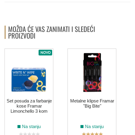
MOŽDA ĆE VAS ZANIMATI I SLEDEĆI
PROIZVODI
NOVO
Set posuda za farbanje
Metalne klipse Framar
kose Framar
"Big Bite"
Limonchello 3 kom
Na stanju
Na stanju