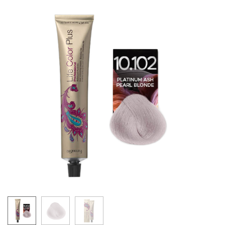
5.62
LIFE COLOR - LJUBIČASTE NIJANSE
6.221
6.62
8.221
7.62
6.26
6.66
9.22
6.64
7.66
10.021
8.66
9.21
6.666
9.26
10.26
LIFE COLOR - VEOMA SVETLE NIJANSE
10.00
12.0
12.1
12.122
12.08
12.11