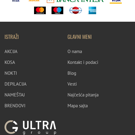
ISTRAŽI
GLAVNI MENI
AKCIJA
O nama
KOSA
Kontakt i podaci
NOKTI
Blog
DEPILACIJA
Vesti
NAMEŠTAJ
Najčešća pitanja
BRENDOVI
Mapa sajta