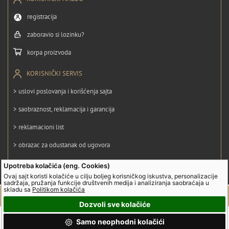
registracija
zaboravio si lozinku?
korpa proizvoda
KORISNIČKI SERVIS
> uslovi poslovanja i korišćenja sajta
> saobraznost, reklamacija i garancija
> reklamacioni list
> obrazac za odustanak od ugovora
> politika privatnosti
Upotreba kolačića (eng. Cookies)
Ovaj sajt koristi kolačiće u cilju boljeg korisničkog iskustva, personalizacije
> politika kolačića
sadržaja, pružanja funkcije društvenih medija i analiziranja saobraćaja u
skladu sa
Politikom kolačića
Dozvoli sve kolačiće
© UltraGroup. Sva prava su zadržana.
Samo neophodni kolačići