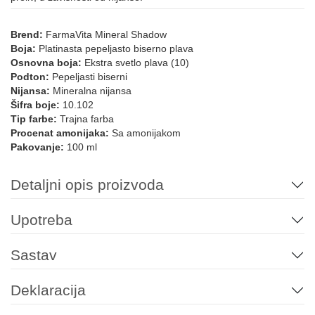
Brend:
FarmaVita Mineral Shadow
Boja:
Platinasta pepeljasto biserno plava
Osnovna boja:
Ekstra svetlo plava (10)
Podton:
Pepeljasti biserni
Nijansa:
Mineralna nijansa
Šifra boje:
10.102
Tip farbe:
Trajna farba
Procenat amonijaka:
Sa amonijakom
Pakovanje:
100 ml
Detaljni opis proizvoda
Upotreba
Sastav
Deklaracija