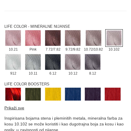
12.12
12.21
12.021
12.022
LIFE COLOR - MINERALNE NIJANSE
10.21
Pink
7.72/7.82
9.72/9.82
10.72/10.82
10.102
912
10.11
6.12
10.12
8.12
LIFE COLOR BOOSTERS
0.66
Green
Yellow
Blue
Violet
Red
Prikaži sve
Inspirisana bojama stena i pleminitih metala, mineralna farba za
kosu 10.102 se može koristiti i kao dugotrajna boja za kosu i kao
preliv, u zavisnosti od nijanse.