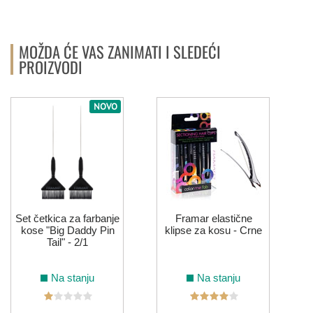
MOŽDA ĆE VAS ZANIMATI I SLEDEĆI
PROIZVODI
NOVO
Set četkica za farbanje
Framar elastične
kose "Big Daddy Pin
klipse za kosu - Crne
Tail" - 2/1
Na stanju
Na stanju