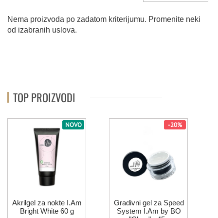
Nema proizvoda po zadatom kriterijumu. Promenite neki
od izabranih uslova.
TOP PROIZVODI
NOVO
-20%
Akrilgel za nokte I.Am
Gradivni gel za Speed
Bright White 60 g
System I.Am by BO