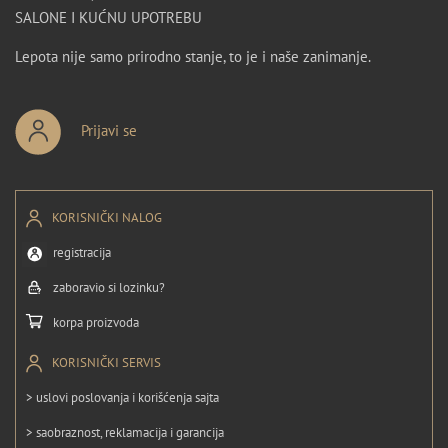
SALONE I KUĆNU UPOTREBU
Lepota nije samo prirodno stanje, to je i naše zanimanje.
Prijavi se
KORISNIČKI NALOG
registracija
zaboravio si lozinku?
korpa proizvoda
KORISNIČKI SERVIS
> uslovi poslovanja i korišćenja sajta
> saobraznost, reklamacija i garancija