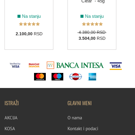
"Clear" - 45g
Na stanju
Na stanju
4.380,00 RSD
2.100,00
RSD
3.504,00
RSD
ISTRAŽI
GLAVNI MENI
AKCIJA
O nama
KOSA
Kontakt i podaci