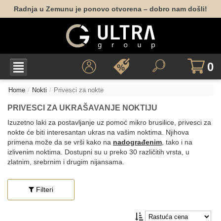
Radnja u Zemunu je ponovo otvorena – dobro nam došli!
0
Home
Nokti
Privesci za nokte
PRIVESCI ZA UKRAŠAVANJE NOKTIJU
Izuzetno laki za postavljanje uz pomoć mikro brusilice, privesci za
nokte će biti interesantan ukras na vašim noktima. Njihova
primena može da se vrši kako na
nadograđenim
, tako i na
izlivenim noktima. Dostupni su u preko 30 različitih vrsta, u
zlatnim, srebrnim i drugim nijansama.
Filteri