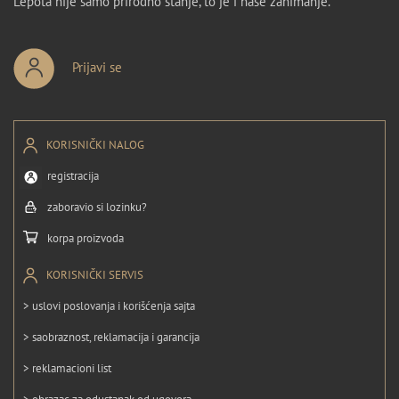
Lepota nije samo prirodno stanje, to je i naše zanimanje.
Prijavi se
KORISNIČKI NALOG
registracija
zaboravio si lozinku?
korpa proizvoda
KORISNIČKI SERVIS
> uslovi poslovanja i korišćenja sajta
> saobraznost, reklamacija i garancija
> reklamacioni list