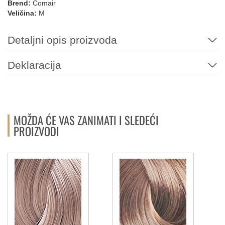
Brend:
Comair
Veličina:
M
Detaljni opis proizvoda
Deklaracija
MOŽDA ĆE VAS ZANIMATI I SLEDEĆI
PROIZVODI
b