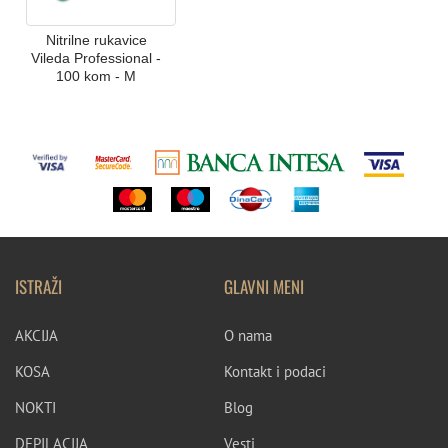
Nitrilne rukavice
Vileda Professional -
100 kom - M
ISTRAŽI
GLAVNI MENI
AKCIJA
O nama
KOSA
Kontakt i podaci
NOKTI
Blog
DEPILACIJA
Vesti