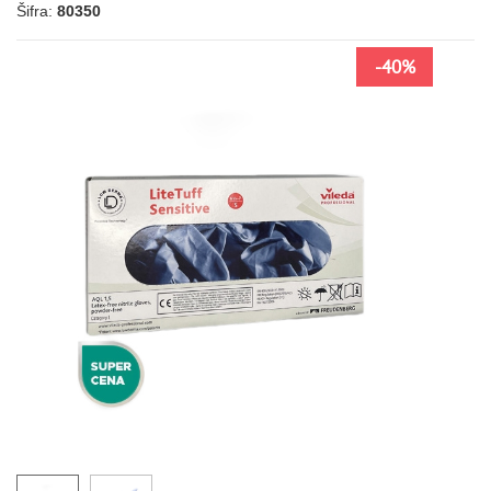
Šifra:
80350
-40%