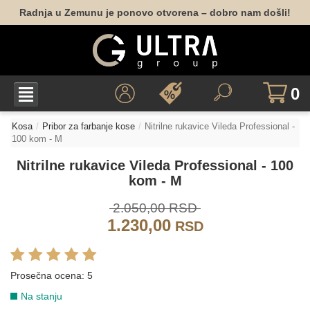
Radnja u Zemunu je ponovo otvorena – dobro nam došli!
0
Kosa
Pribor za farbanje kose
Nitrilne rukavice Vileda Professional -
100 kom - M
Nitrilne rukavice Vileda Professional - 100
kom - M
2.050,00 RSD
1.230,00
RSD
Prosečna ocena:
5
Na stanju