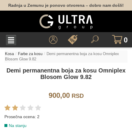
Radnja u Zemunu je ponovo otvorena – dobro nam došli!
0
HLADNO PLAVA (ASH)
Kosa
Farbe za kosu
Demi permanentna boja za kosu Omniplex
Blosom Glow 9.82
10.11
Demi permanentna boja za kosu Omniplex
Blosom Glow 9.82
HLADNO PLAVA (STEEL)
900,00
RSD
8.12
LEDENO VIOLET PLAVA
Prosečna ocena:
2
Na stanju