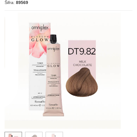
Šifra:
89569
10.21
NEUTRALNO PLAVA
9.13
9.22
NEUTRALNO PLAVA (BOJA PESKA)
10.02
SMEĐA
7.8
SVETLO SMEĐA