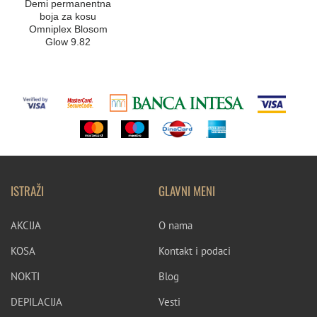
Demi permanentna
boja za kosu
Omniplex Blosom
Glow 9.82
ISTRAŽI
GLAVNI MENI
AKCIJA
O nama
KOSA
Kontakt i podaci
NOKTI
Blog
DEPILACIJA
Vesti