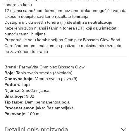
tonere za kosu.
12 nijansi sa nežnom formulom bez amonijaka omogućiće vam da
lakoćom dobijete savršene rezultate toniranja.
Dostupni u vidu svetlih tonera (T) idealnih za neutralizaciju
neželjenih žutih nijansi i tamnih tonera (DT) koji daju intezitet i
punoću tamnijih nijansi.
Preporučuje se u kombinaciji sa Omniplex Blossom Glow Bond
Care šamponom i maskom za postizanje maksimalnih rezultata
po završenom toniranju.
Brend:
FarmaVita Omniplex Blossom Glow
Boja:
Toplo svetlo smeđa (čokolada)
Osnovna boja:
Veoma svetlo plava (9)
Podton:
Topli
Nijansa:
Smeđa nijansa
Šifra boje:
9.82
Tip farbe:
Demi permanentna boja
Procenat amonijaka:
Bez amonijaka
Pakovanje:
100 ml
Detaljni opis proizvoda