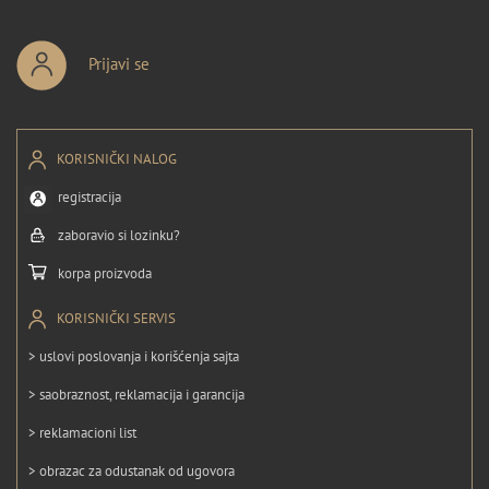
Prijavi se
KORISNIČKI NALOG
registracija
zaboravio si lozinku?
korpa proizvoda
KORISNIČKI SERVIS
> uslovi poslovanja i korišćenja sajta
> saobraznost, reklamacija i garancija
> reklamacioni list
> obrazac za odustanak od ugovora