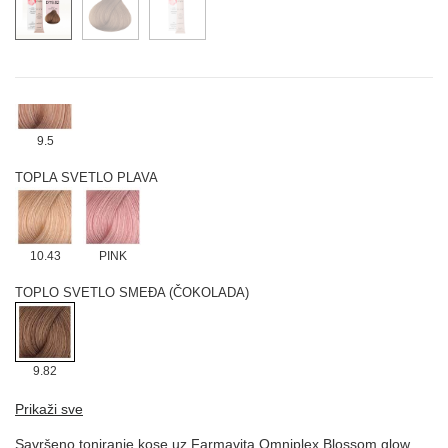
6.12
TOPLA PLAVA
9.5
TOPLA SVETLO PLAVA
10.43
PINK
TOPLO SVETLO SMEĐA (ČOKOLADA)
9.82
Prikaži sve
Savršeno toniranje kose uz Farmavita Omniplex Blossom glow