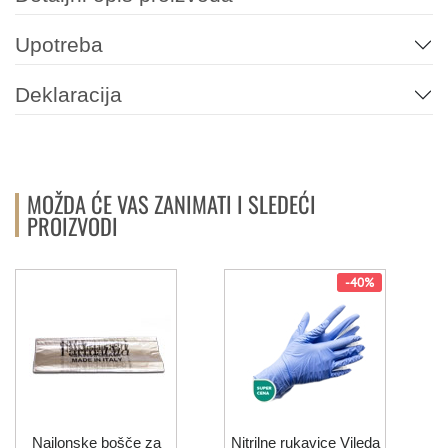
Upotreba
Deklaracija
MOŽDA ĆE VAS ZANIMATI I SLEDEĆI
PROIZVODI
-40%
Najlonske bošče za
Nitrilne rukavice Vileda