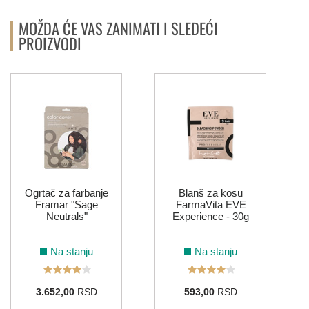
MOŽDA ĆE VAS ZANIMATI I SLEDEĆI
PROIZVODI
Ogrtač za farbanje
Blanš za kosu
Framar "Sage
FarmaVita EVE
Neutrals"
Experience - 30g
Na stanju
Na stanju
3.652,00
RSD
593,00
RSD