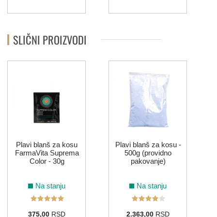
SLIČNI PROIZVODI
Plavi blanš za kosu
Plavi blanš za kosu -
FarmaVita Suprema
500g (providno
Color - 30g
pakovanje)
Na stanju
Na stanju
375,00
RSD
2.363,00
RSD