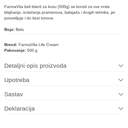
FarmaVita beli blanš za kosu (500g) se koristi za sve vrste
blajhanja, izvlačenja pramenova, balajaža i drugih tehnika, jer
posvetljuje i do šest tonova.
Boja:
Bela
Brend:
FarmaVita Life Cream
Pakovanje:
500 g
Detaljni opis proizvoda
Upotreba
Sastav
Deklaracija