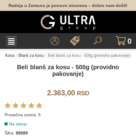
Radnja u Zemunu je ponovo otvorena – dobro nam došli!
0
Kosa
Blanš za kosu
Beli blanš za kosu - 500g (providno pakovanje)
Beli blanš za kosu - 500g (providno
pakovanje)
2.363,00
RSD
Prosečna ocena:
5
Na stanju
Šifra:
89085