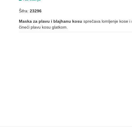
Šifra:
23296
Maska za plavu i blajhanu kosu
sprečava lomljenje kose i 
čineći plavu kosu glatkom.