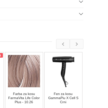
%
Farba za 
FarmaVita Lif
Plus - 7.
Na stan
Farba za kosu
Fen za kosu
862,00
R
FarmaVita Life Color
GammaPiu X Cell S
Plus - 10.26
Crni