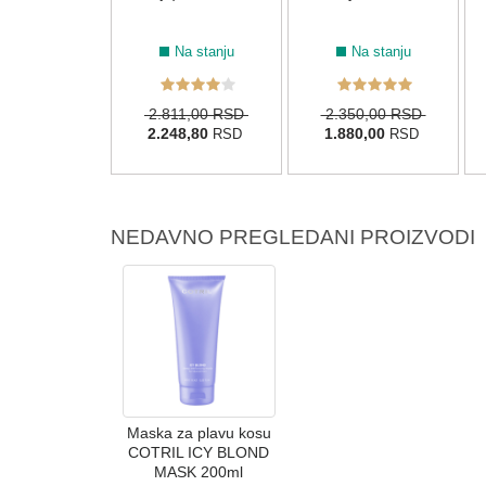
Na stanju
Na stanju
Na stanju
80,00 RSD
2.811,00 RSD
2.350,00 RSD
24,00
2.248,80
1.880,00
RSD
RSD
RSD
NEDAVNO PREGLEDANI PROIZVODI
Maska za plavu kosu
COTRIL ICY BLOND
MASK 200ml