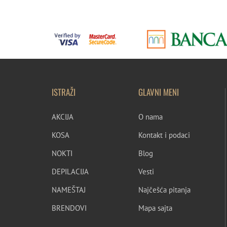
ISTRAŽI
GLAVNI MENI
AKCIJA
O nama
KOSA
Kontakt i podaci
NOKTI
Blog
DEPILACIJA
Vesti
NAMEŠTAJ
Najčešća pitanja
BRENDOVI
Mapa sajta