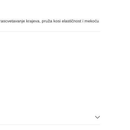
rascvetavanje krajeva, pruža kosi elastičnost i mekoću