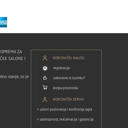
I OPREMA ZA
KORISNIČKI NALOG
ČKE SALONE I
registracija
dno stanje, to je
zaboravio si lozinku?
korpa proizvoda
KORISNIČKI SERVIS
> uslovi poslovanja i korišćenja sajta
> saobraznost, reklamacija i garancija