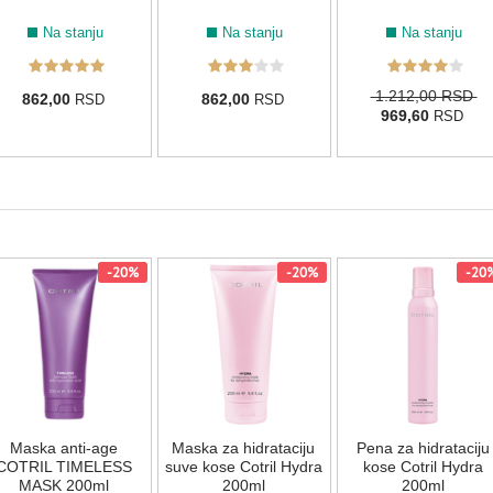
Na stanju
Na stanju
Na stanju
1.212,00 RSD
862,00
862,00
RSD
RSD
969,60
RSD
-20%
-20%
-20
Maska anti-age
Maska za hidrataciju
Pena za hidrataciju
COTRIL TIMELESS
suve kose Cotril Hydra
kose Cotril Hydra
MASK 200ml
200ml
200ml