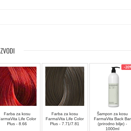
IZVODI
-20
Farba za kosu
Farba za kosu
Šampon za kosu
armaVita Life Color
FarmaVita Life Color
FarmaVita Back Bar
Plus - 8.66
Plus - 7.71/7.81
(prirodno bilje) -
1000ml