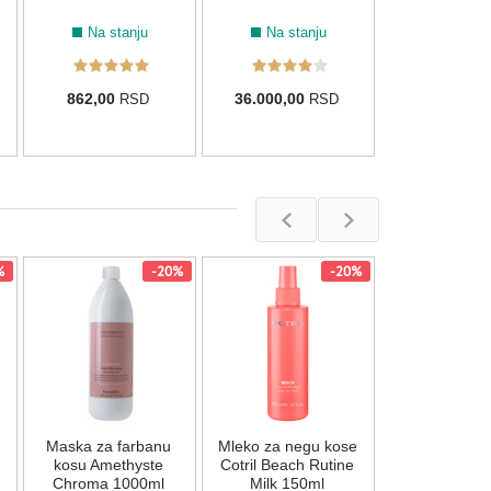
Na stanju
Na stanju
862,00
36.000,00
RSD
RSD
%
-20%
-20%
Leave-in ma
spreju za 
FarmaVita 
Nema na s
Maska za farbanu
Mleko za negu kose
1.763,00
R
kosu Amethyste
Cotril Beach Rutine
Chroma 1000ml
Milk 150ml