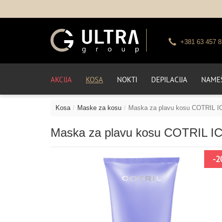
+381 63 457 8
AKCIJA
KOSA
NOKTI
DEPILACIJA
NAMEŠ
Kosa
Maske za kosu
Maska za plavu kosu COTRIL
Maska za plavu kosu COTRIL 
NO
-2