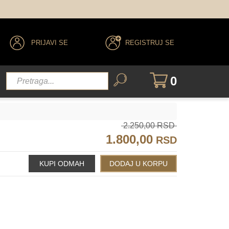
PRIJAVI SE
REGISTRUJ SE
0
2.250,00 RSD
1.800,00
RSD