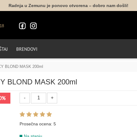
Radnja u Zemunu je ponovo otvorena – dobro nam došli!
18
TAJ
BRENDOVI
 ICY BLOND MASK 200ml
ICY BLOND MASK 200ml
VO
0%
Prosečna ocena:
5
Na stanju