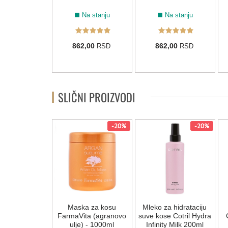
Na stanju
Na stanju
Na stanju
2,00
862,00
862,00
RSD
RSD
RSD
SLIČNI PROIZVODI
-20%
-20%
-20%
 za farbanu
Maska za kosu
Mleko za hidrataciju
 Amethyste
FarmaVita (agranovo
suve kose Cotril Hydra
oma 250ml
ulje) - 1000ml
Infinity Milk 200ml