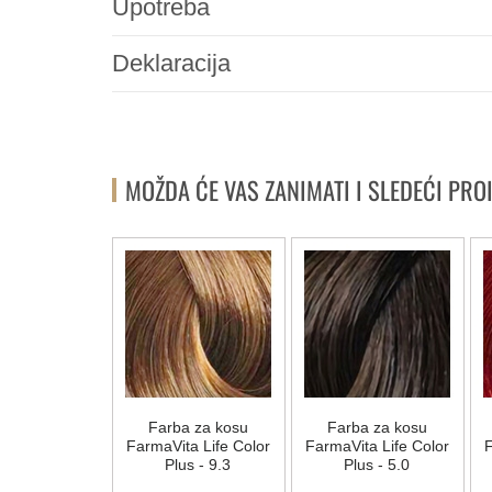
Upotreba
Deklaracija
MOŽDA ĆE VAS ZANIMATI I SLEDEĆI PRO
a za kosu
Farba za kosu
Farba za kosu
ta Life Color
FarmaVita Life Color
FarmaVita Life Color
F
us - 7.62
Plus - 9.3
Plus - 5.0