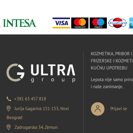
KOZMETIKA, PRIBOR 
FRIZERSKE I KOZMETI
KUĆNU UPOTREBU
Lepota nije samo priro
i naše zanimanje.
+381 63 457 818
Jurija Gagarina 151-153, Novi
Prijavi se
Beograd
Zadrugarska 34, Zemun