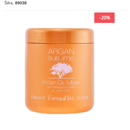
Šifra:
89038
-20%