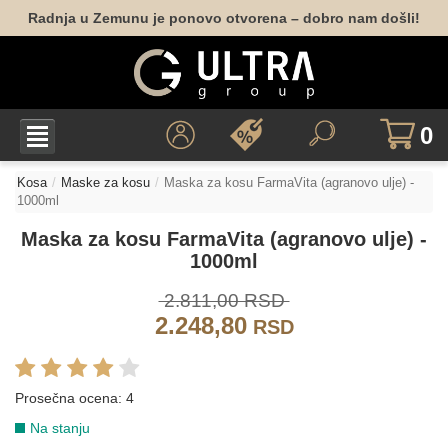
Radnja u Zemunu je ponovo otvorena – dobro nam došli!
0
Kosa
Maske za kosu
Maska za kosu FarmaVita (agranovo ulje) -
1000ml
Maska za kosu FarmaVita (agranovo ulje) -
1000ml
2.811,00 RSD
2.248,80
RSD
Prosečna ocena:
4
Na stanju