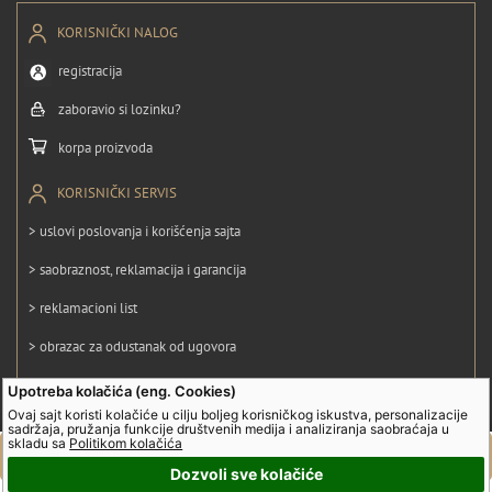
KORISNIČKI NALOG
registracija
zaboravio si lozinku?
korpa proizvoda
KORISNIČKI SERVIS
> uslovi poslovanja i korišćenja sajta
> saobraznost, reklamacija i garancija
> reklamacioni list
> obrazac za odustanak od ugovora
> politika privatnosti
Upotreba kolačića (eng. Cookies)
Ovaj sajt koristi kolačiće u cilju boljeg korisničkog iskustva, personalizacije
> politika kolačića
sadržaja, pružanja funkcije društvenih medija i analiziranja saobraćaja u
skladu sa
Politikom kolačića
Dozvoli sve kolačiće