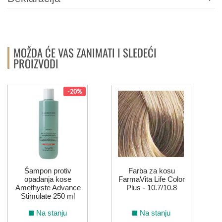
MOŽDA ĆE VAS ZANIMATI I SLEDEĆI
PROIZVODI
-20%
Šampon protiv
Farba za kosu
opadanja kose
FarmaVita Life Color
Amethyste Advance
Plus - 10.7/10.8
Stimulate 250 ml
Na stanju
Na stanju