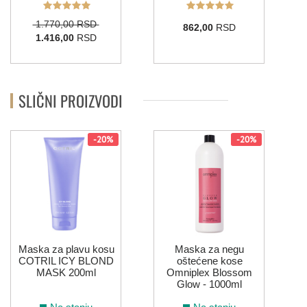
1.770,00 RSD
862,00
RSD
1.416,00
RSD
SLIČNI PROIZVODI
-20%
-20%
Maska za plavu kosu
Maska za negu
COTRIL ICY BLOND
oštećene kose
MASK 200ml
Omniplex Blossom
Glow - 1000ml