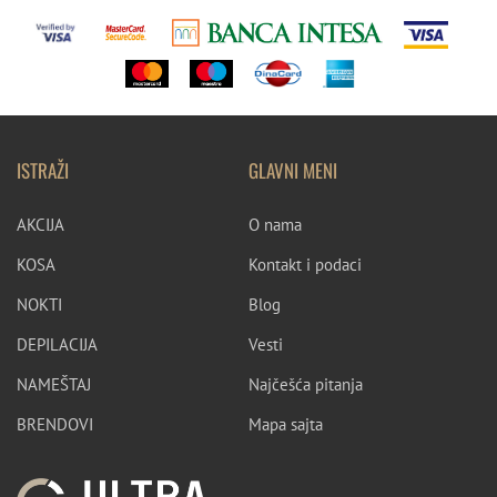
ISTRAŽI
GLAVNI MENI
AKCIJA
O nama
KOSA
Kontakt i podaci
NOKTI
Blog
DEPILACIJA
Vesti
NAMEŠTAJ
Najčešća pitanja
BRENDOVI
Mapa sajta