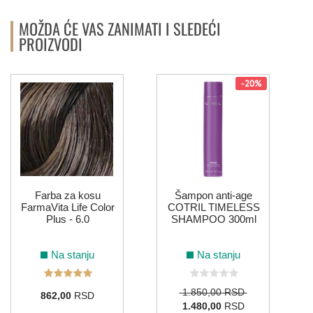
MOŽDA ĆE VAS ZANIMATI I SLEDEĆI
PROIZVODI
-20%
Farba za kosu
Šampon anti-age
FarmaVita Life Color
COTRIL TIMELESS
Plus - 6.0
SHAMPOO 300ml
Na stanju
Na stanju
1.850,00 RSD
862,00
RSD
1.480,00
RSD