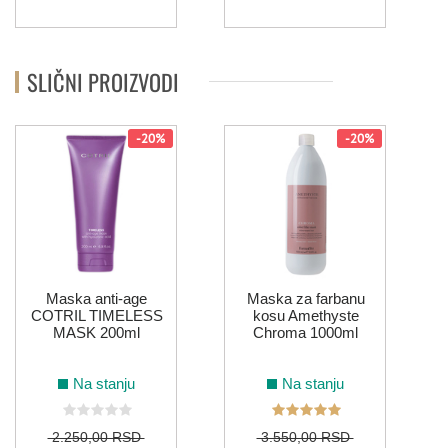
SLIČNI PROIZVODI
-20%
-20%
Maska anti-age
Maska za farbanu
COTRIL TIMELESS
kosu Amethyste
MASK 200ml
Chroma 1000ml
Na stanju
Na stanju
2.250,00 RSD
3.550,00 RSD