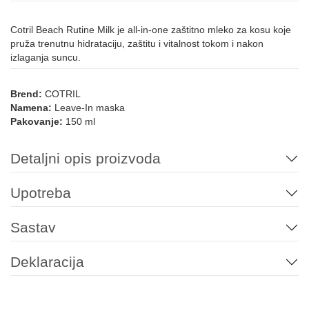
Cotril Beach Rutine Milk je all-in-one zaštitno mleko za kosu koje
pruža trenutnu hidrataciju, zaštitu i vitalnost tokom i nakon
izlaganja suncu.
Brend:
COTRIL
Namena:
Leave-In maska
Pakovanje:
150 ml
Detaljni opis proizvoda
Upotreba
Sastav
Deklaracija