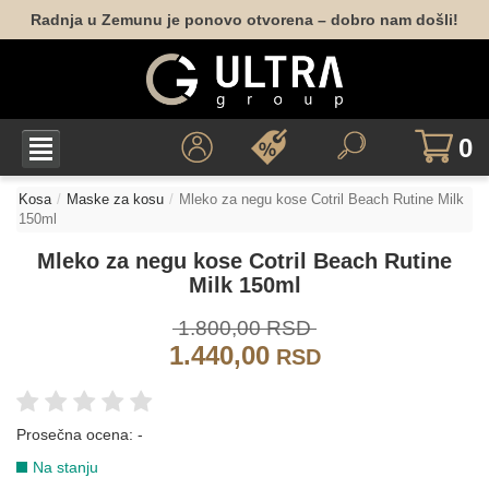
Radnja u Zemunu je ponovo otvorena – dobro nam došli!
0
Kosa
Maske za kosu
Mleko za negu kose Cotril Beach Rutine Milk
150ml
Mleko za negu kose Cotril Beach Rutine
Milk 150ml
1.800,00 RSD
1.440,00
RSD
Prosečna ocena:
-
Na stanju