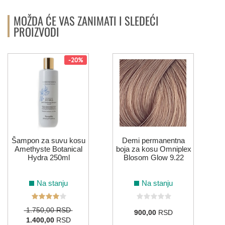
MOŽDA ĆE VAS ZANIMATI I SLEDEĆI
PROIZVODI
-20%
Šampon za suvu kosu
Demi permanentna
Amethyste Botanical
boja za kosu Omniplex
Hydra 250ml
Blosom Glow 9.22
Na stanju
Na stanju
1.750,00 RSD
900,00
RSD
1.400,00
RSD