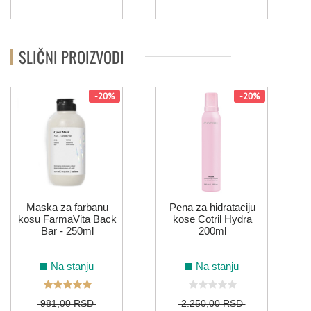
SLIČNI PROIZVODI
-20%
-20%
Maska za farbanu
Pena za hidrataciju
kosu FarmaVita Back
kose Cotril Hydra
Bar - 250ml
200ml
Na stanju
Na stanju
981,00 RSD
2.250,00 RSD