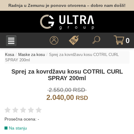
Radnja u Zemunu je ponovo otvorena – dobro nam došli!
0
Kosa
Maske za kosu
Sprej za kovrdžavu kosu COTRIL CURL
SPRAY 200ml
Sprej za kovrdžavu kosu COTRIL CURL
SPRAY 200ml
2.550,00 RSD
2.040,00
RSD
Prosečna ocena:
-
Na stanju