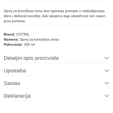
Sprej za kovrdžavu kosu bez ispiranja pomaže u raščešljavanju
lokni i definiciji kovrdža, dok talasima daje elastičnost već nakon
prve primene.
Brend:
COTRIL
Namena:
Sprej za kovrdžavu kosu
Pakovanje:
200 ml
Detaljni opis proizvoda
Upotreba
Sastav
Deklaracija