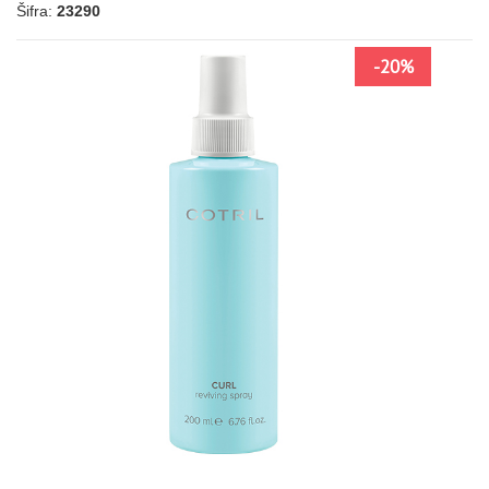
Šifra:
23290
NOVO
-20%