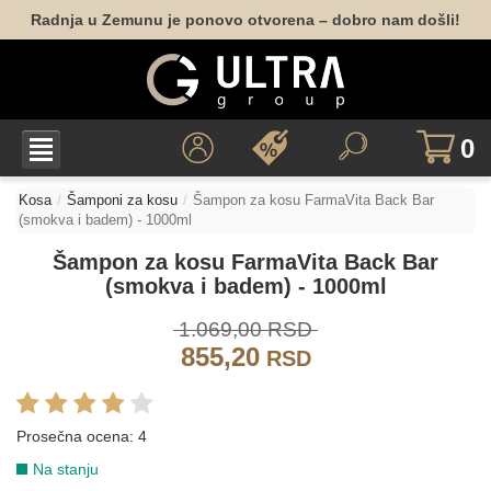
Radnja u Zemunu je ponovo otvorena – dobro nam došli!
0
Kosa
Šamponi za kosu
Šampon za kosu FarmaVita Back Bar
(smokva i badem) - 1000ml
Šampon za kosu FarmaVita Back Bar
(smokva i badem) - 1000ml
1.069,00 RSD
855,20
RSD
Prosečna ocena:
4
Na stanju