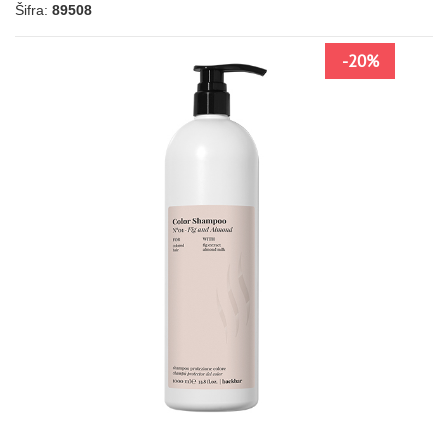
Šifra:
89508
-20%