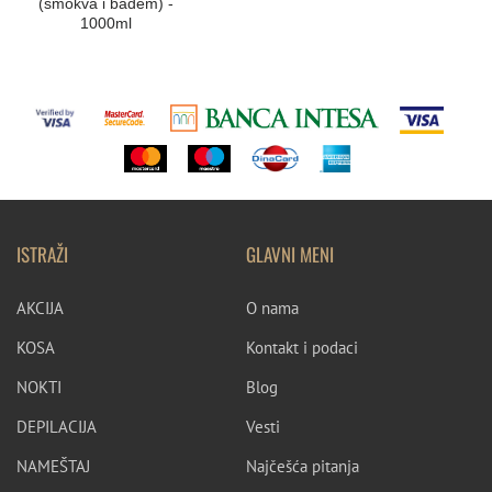
(smokva i badem) -
1000ml
ISTRAŽI
GLAVNI MENI
AKCIJA
O nama
KOSA
Kontakt i podaci
NOKTI
Blog
DEPILACIJA
Vesti
NAMEŠTAJ
Najčešća pitanja