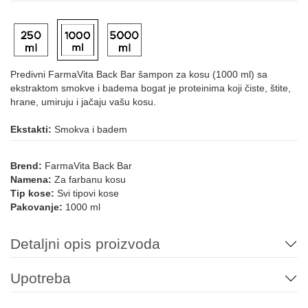
Predivni FarmaVita Back Bar šampon za kosu (1000 ml) sa
ekstraktom smokve i badema bogat je proteinima koji čiste, štite,
hrane, umiruju i jačaju vašu kosu.
Ekstakti:
Smokva i badem
Brend:
FarmaVita Back Bar
Namena:
Za farbanu kosu
Tip kose:
Svi tipovi kose
Pakovanje:
1000 ml
Detaljni opis proizvoda
Upotreba