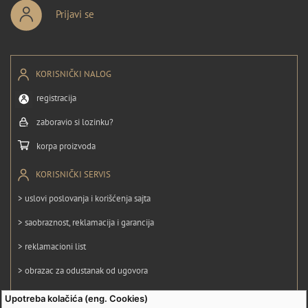
Prijavi se
KORISNIČKI NALOG
registracija
zaboravio si lozinku?
korpa proizvoda
KORISNIČKI SERVIS
> uslovi poslovanja i korišćenja sajta
> saobraznost, reklamacija i garancija
> reklamacioni list
> obrazac za odustanak od ugovora
> politika privatnosti
Upotreba kolačića (eng. Cookies)