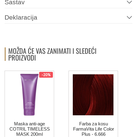
Sastav
Deklaracija
MOŽDA ĆE VAS ZANIMATI I SLEDEĆI
PROIZVODI
-20%
Maska anti-age
Farba za kosu
COTRIL TIMELESS
FarmaVita Life Color
MASK 200ml
Plus - 6.666