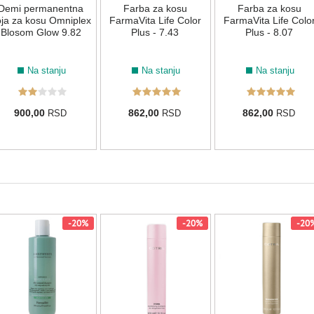
Demi permanentna
Farba za kosu
Farba za kosu
ja za kosu Omniplex
FarmaVita Life Color
FarmaVita Life Colo
Blosom Glow 9.82
Plus - 7.43
Plus - 8.07
Na stanju
Na stanju
Na stanju
900,00
862,00
862,00
RSD
RSD
RSD
-20%
-20%
-20