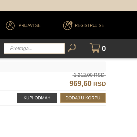
PRIJAVI SE
REGISTRUJ SE
0
1.212,00 RSD
969,60
RSD