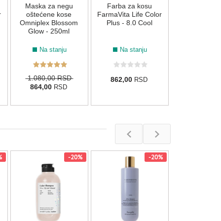
Maska za negu
Farba za kosu
862,00
R
r
oštećene kose
FarmaVita Life Color
Omniplex Blossom
Plus - 8.0 Cool
Glow - 250ml
Na stanju
Na stanju
1.080,00 RSD
862,00
RSD
864,00
RSD
%
-20%
-20%
Šampon za 
FarmaVita Ba
(zob i lavanda)
Na stan