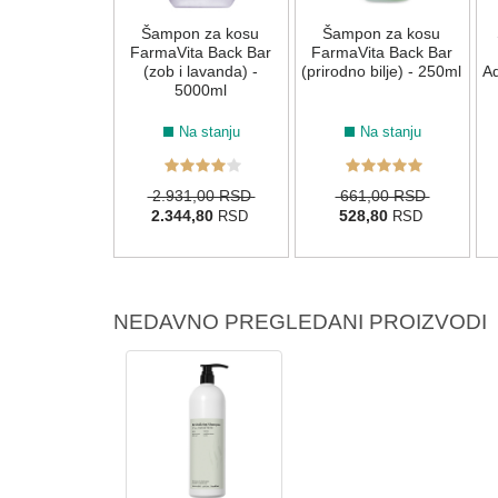
za kovrdžavu
Šampon za kosu
Šampon za kosu
COTRIL CURL
FarmaVita Back Bar
FarmaVita Back Bar
POO 300ml
(zob i lavanda) -
(prirodno bilje) - 250ml
A
5000ml
Na stanju
Na stanju
Na stanju
50,00 RSD
2.931,00 RSD
661,00 RSD
40,00
2.344,80
528,80
RSD
RSD
RSD
NEDAVNO PREGLEDANI PROIZVODI