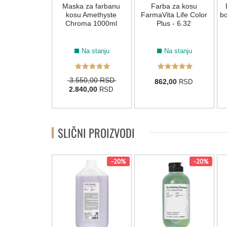
a za kosu
Maska za farbanu
Farba za kosu
ta Life Color
kosu Amethyste
FarmaVita Life Color
bo
 - 6.0 Cool
Chroma 1000ml
Plus - 6.32
Na stanju
Na stanju
Na stanju
3.550,00 RSD
2,00
862,00
RSD
RSD
2.840,00
RSD
SLIČNI PROIZVODI
-20%
-20%
-20%