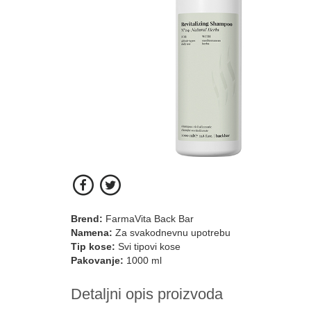
Brend:
FarmaVita Back Bar
Namena:
Za svakodnevnu upotrebu
Tip kose:
Svi tipovi kose
Pakovanje:
1000 ml
Detaljni opis proizvoda