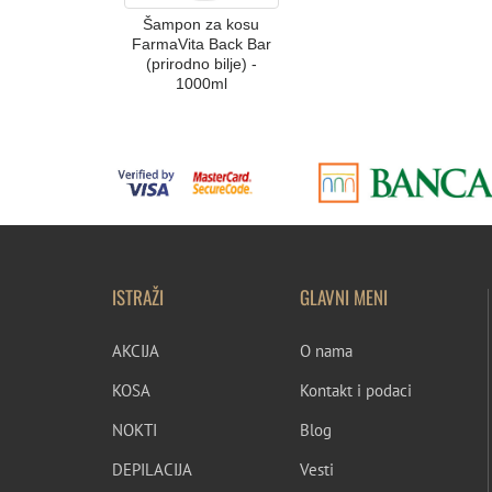
Šampon za kosu
FarmaVita Back Bar
(prirodno bilje) -
1000ml
ISTRAŽI
GLAVNI MENI
AKCIJA
O nama
KOSA
Kontakt i podaci
NOKTI
Blog
DEPILACIJA
Vesti