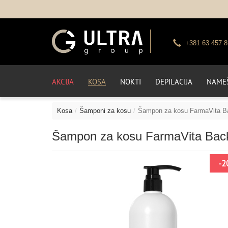
+381 63 457 8
AKCIJA
KOSA
NOKTI
DEPILACIJA
NAMEŠ
Kosa
Šamponi za kosu
Šampon za kosu FarmaVita Back
Šampon za kosu FarmaVita Back B
-2