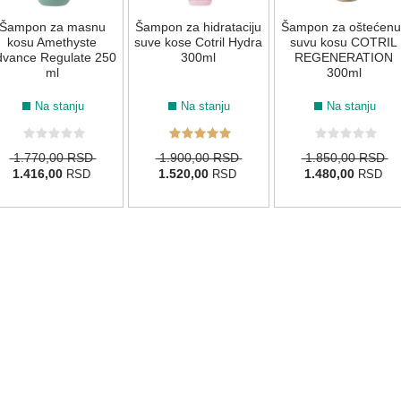
Šampon za masnu
Šampon za hidrataciju
Šampon za oštećenu 
kosu Amethyste
suve kose Cotril Hydra
suvu kosu COTRIL
dvance Regulate 250
300ml
REGENERATION
ml
300ml
Na stanju
Na stanju
Na stanju
1.770,00 RSD
1.900,00 RSD
1.850,00 RSD
1.416,00
1.520,00
1.480,00
RSD
RSD
RSD