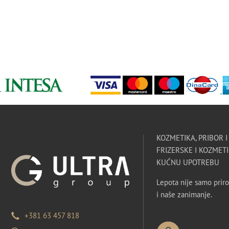
KOZMETIKA, PRIBOR 
FRIZERSKE I KOZMETI
KUĆNU UPOTREBU
Lepota nije samo priro
i naše zanimanje.
+381 63 457 818