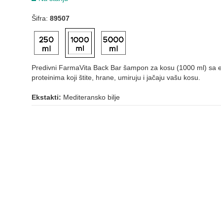
Šifra:
89507
Predivni FarmaVita Back Bar šampon za kosu (1000 ml) sa ek
proteinima koji štite, hrane, umiruju i jačaju vašu kosu.
Ekstakti:
Mediteransko bilje