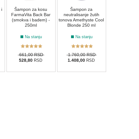
i
Šampon za kosu
Šampon za
661,00 
FarmaVita Back Bar
neutralisanje žutih
528,80
R
(smokva i badem) -
tonova Amethyste Cool
250ml
Blonde 250 ml
Na stanju
Na stanju
661,00 RSD
1.760,00 RSD
528,80
1.408,00
RSD
RSD