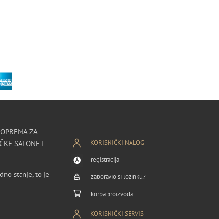
I OPREMA ZA
KORISNIČKI NALOG
ČKE SALONE I
registracija
dno stanje, to je
zaboravio si lozinku?
korpa proizvoda
KORISNIČKI SERVIS