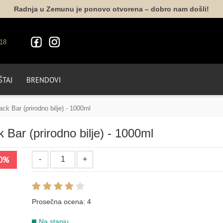
Radnja u Zemunu je ponovo otvorena – dobro nam došli!
18
TAJ
BRENDOVI
 Bar (prirodno bilje) - 1000ml
ar (prirodno bilje) - 1000ml
0%
Prosečna ocena:
4
Na stanju