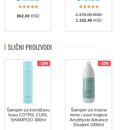
1.378,00 RSD
862,00
RSD
1.102,40
RSD
SLIČNI PROIZVODI
-20%
-20%
Šampon za kovrdžavu
Šampon za masno
kosu COTRIL CURL
teme i suve krajeve
SHAMPOO 300ml
Amethyste Advance
Divalent 1000ml