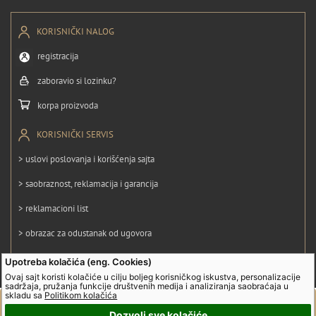
KORISNIČKI NALOG
registracija
zaboravio si lozinku?
korpa proizvoda
KORISNIČKI SERVIS
> uslovi poslovanja i korišćenja sajta
> saobraznost, reklamacija i garancija
> reklamacioni list
> obrazac za odustanak od ugovora
> politika privatnosti
Upotreba kolačića (eng. Cookies)
Ovaj sajt koristi kolačiće u cilju boljeg korisničkog iskustva, personalizacije
> politika kolačića
sadržaja, pružanja funkcije društvenih medija i analiziranja saobraćaja u
skladu sa
Politikom kolačića
Dozvoli sve kolačiće