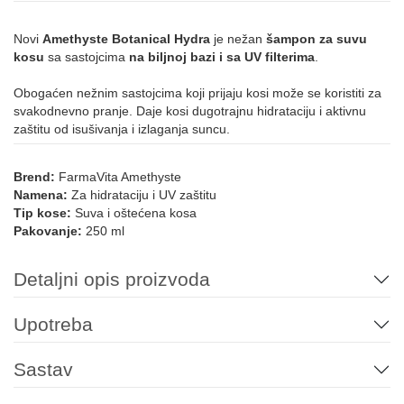
Novi
Amethyste Botanical Hydra
je nežan
šampon za suvu
kosu
sa sastojcima
na biljnoj bazi i sa UV filterima
.
Obogaćen nežnim sastojcima koji prijaju kosi može se koristiti za
svakodnevno pranje. Daje kosi dugotrajnu hidrataciju i aktivnu
zaštitu od isušivanja i izlaganja suncu.
Brend:
FarmaVita Amethyste
Namena:
Za hidrataciju i UV zaštitu
Tip kose:
Suva i oštećena kosa
Pakovanje:
250 ml
Detaljni opis proizvoda
Upotreba
Sastav