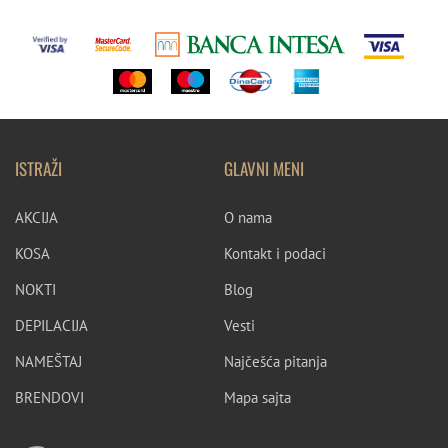
ISTRAŽI
GLAVNI MENI
AKCIJA
O nama
KOSA
Kontakt i podaci
NOKTI
Blog
DEPILACIJA
Vesti
NAMEŠTAJ
Najčešća pitanja
BRENDOVI
Mapa sajta