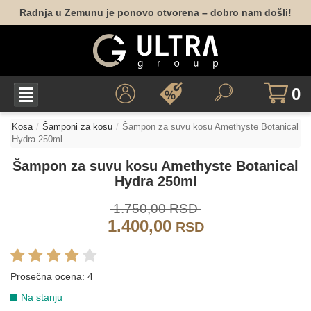
Radnja u Zemunu je ponovo otvorena – dobro nam došli!
0
Kosa
Šamponi za kosu
Šampon za suvu kosu Amethyste Botanical
Hydra 250ml
Šampon za suvu kosu Amethyste Botanical
Hydra 250ml
1.750,00 RSD
1.400,00
RSD
Prosečna ocena:
4
Na stanju