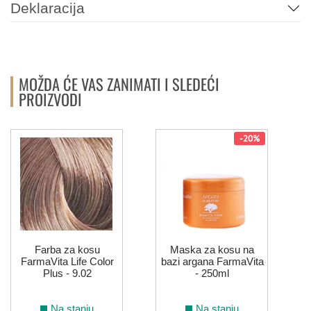
Deklaracija
MOŽDA ĆE VAS ZANIMATI I SLEDEĆI
PROIZVODI
-20%
Farba za kosu
Maska za kosu na
FarmaVita Life Color
bazi argana FarmaVita
Plus - 9.02
- 250ml
Na stanju
Na stanju