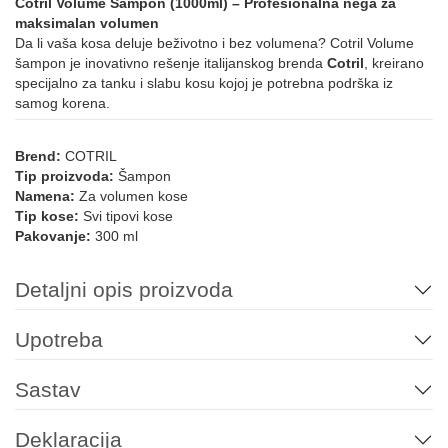
Cotril Volume Šampon (1000ml) – Profesionalna nega za
maksimalan volumen
Da li vaša kosa deluje beživotno i bez volumena? Cotril Volume
šampon je inovativno rešenje italijanskog brenda
Cotril
, kreirano
specijalno za tanku i slabu kosu kojoj je potrebna podrška iz
samog korena.
Brend:
COTRIL
Tip proizvoda:
Šampon
Namena:
Za volumen kose
Tip kose:
Svi tipovi kose
Pakovanje:
300 ml
Detaljni opis proizvoda
Upotreba
Sastav
Deklaracija