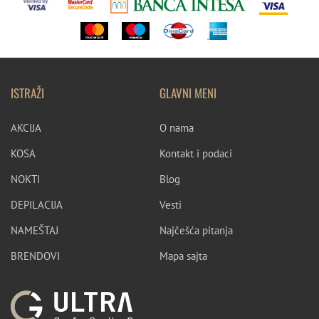
ISTRAŽI
GLAVNI MENI
AKCIJA
O nama
KOSA
Kontakt i podaci
NOKTI
Blog
DEPILACIJA
Vesti
NAMEŠTAJ
Najčešća pitanja
BRENDOVI
Mapa sajta