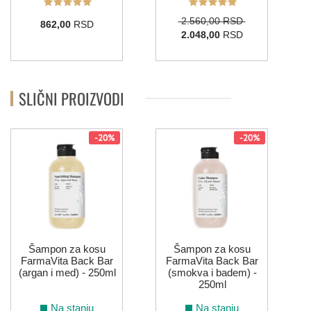
2.560,00 RSD
862,00
RSD
2.048,00
RSD
SLIČNI PROIZVODI
-20%
-20%
Šampon za kosu
Šampon za kosu
FarmaVita Back Bar
FarmaVita Back Bar
(argan i med) - 250ml
(smokva i badem) -
250ml
Na stanju
Na stanju