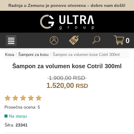
Radnja u Zemunu je ponovo otvorena – dobro nam došli!
0
Kosa
Šamponi za kosu
Šampon za volumen kose Cotril 300ml
Šampon za volumen kose Cotril 300ml
1.900,00 RSD
1.520,00
RSD
Prosečna ocena:
5
Na stanju
Šifra:
23341