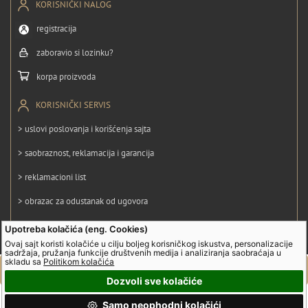
KORISNIČKI NALOG
registracija
zaboravio si lozinku?
korpa proizvoda
KORISNIČKI SERVIS
> uslovi poslovanja i korišćenja sajta
> saobraznost, reklamacija i garancija
> reklamacioni list
> obrazac za odustanak od ugovora
> politika privatnosti
Upotreba kolačića (eng. Cookies)
Ovaj sajt koristi kolačiće u cilju boljeg korisničkog iskustva, personalizacije
> politika kolačića
sadržaja, pružanja funkcije društvenih medija i analiziranja saobraćaja u
skladu sa
Politikom kolačića
Dozvoli sve kolačiće
© UltraGroup. Sva prava su zadržana.
Samo neophodni kolačići