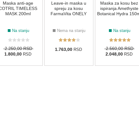
Maska anti-age
Leave-in maska u
Maska za kosu bez
COTRIL TIMELESS
spreju za kosu
ispiranja Amethyste
MASK 200ml
FarmaVita ONELY
Botanical Hydra 150
Na stanju
Nema na stanju
Na stanju
2.250,00 RSD
2.560,00 RSD
1.763,00
RSD
1.800,00
2.048,00
RSD
RSD