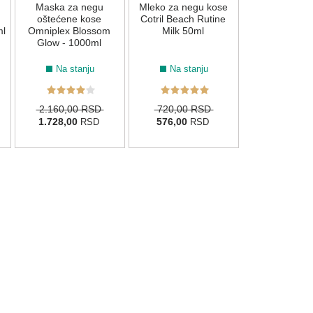
Maska za negu
Mleko za negu kose
2.250,00
oštećene kose
Cotril Beach Rutine
1.800,00
R
ml
Omniplex Blossom
Milk 50ml
Glow - 1000ml
Na stanju
Na stanju
2.160,00 RSD
720,00 RSD
1.728,00
576,00
RSD
RSD