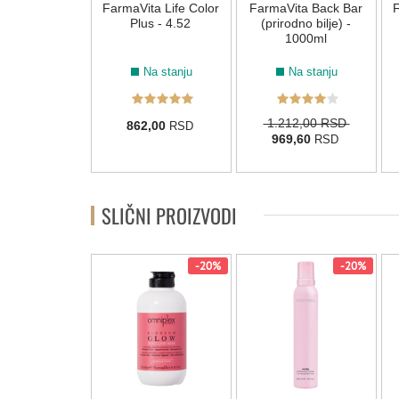
COTRIL CURL
FarmaVita Life Color
FarmaVita Back Bar
F
POO 300ml
Plus - 4.52
(prirodno bilje) -
1000ml
Na stanju
Na stanju
Na stanju
50,00 RSD
1.212,00 RSD
862,00
RSD
40,00
969,60
RSD
RSD
SLIČNI PROIZVODI
-20%
-20%
-20%