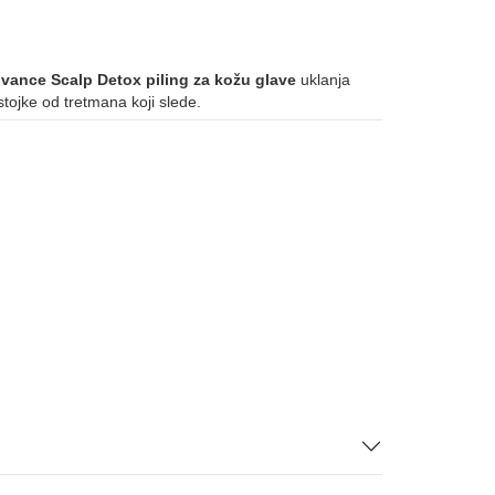
vance Scalp Detox piling za kožu glave
uklanja
stojke od tretmana koji slede.