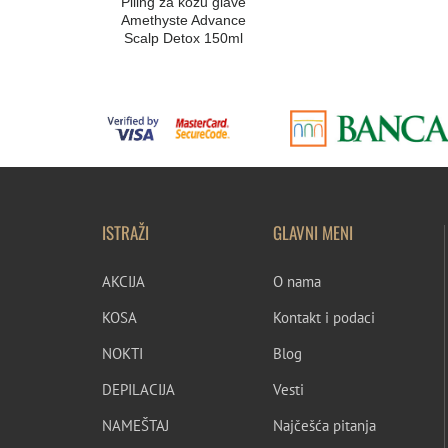
Piling za kožu glave
Amethyste Advance
Scalp Detox 150ml
ISTRAŽI
GLAVNI MENI
AKCIJA
O nama
KOSA
Kontakt i podaci
NOKTI
Blog
DEPILACIJA
Vesti
NAMEŠTAJ
Najčešća pitanja