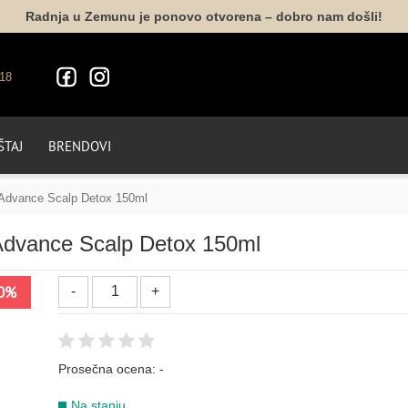
Radnja u Zemunu je ponovo otvorena – dobro nam došli!
18
TAJ
BRENDOVI
 Advance Scalp Detox 150ml
 Advance Scalp Detox 150ml
VO
0%
Prosečna ocena:
-
Na stanju