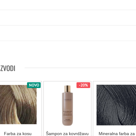
IZVODI
NOVO
-20%
Farba za kosu
Šampon za kovrdžavu
Mineralna farba za