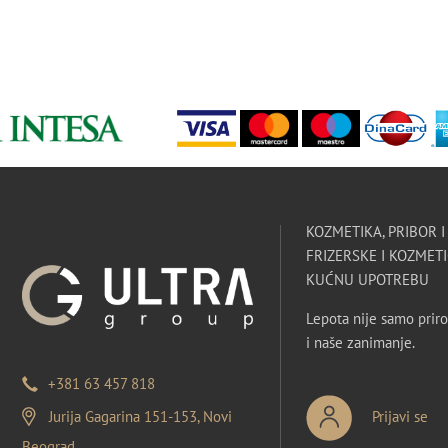
KOZMETIKA, PRIBOR 
FRIZERSKE I KOZMETI
KUĆNU UPOTREBU
Lepota nije samo priro
i naše zanimanje.
+381 63 457 818
Jurija Gagarina 151-153, Novi
Prijavi se
Beograd