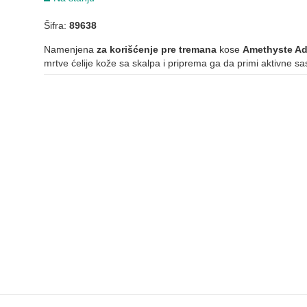
Šifra:
89638
Namenjena
za korišćenje pre tremana
kose
Amethyste Ad
mrtve ćelije kože sa skalpa i priprema ga da primi aktivne sa