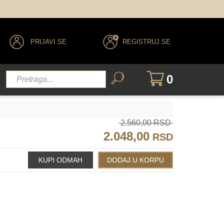
PRIJAVI SE
REGISTRUJ SE
0
2.560,00 RSD
2.048,00
RSD