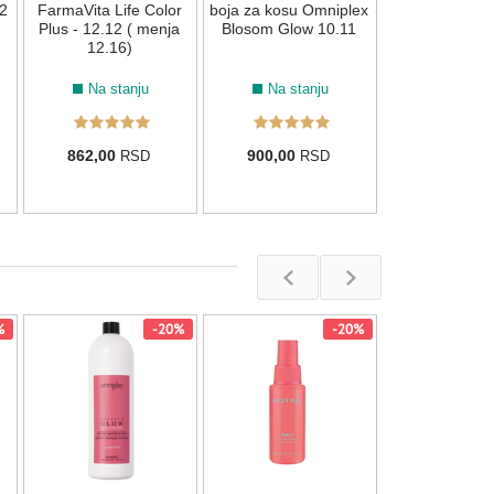
900,00
R
2
FarmaVita Life Color
boja za kosu Omniplex
Plus - 12.12 ( menja
Blosom Glow 10.11
12.16)
Na stanju
Na stanju
862,00
900,00
RSD
RSD
%
-20%
-20%
Maska za hidr
suve kose Cotr
200ml
Na stan