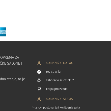
I OPREMA ZA
KORISNIČKI NALOG
ČKE SALONE I
registracija
dno stanje, to je
zaboravio si lozinku?
korpa proizvoda
KORISNIČKI SERVIS
> uslovi poslovanja i korišćenja sajta