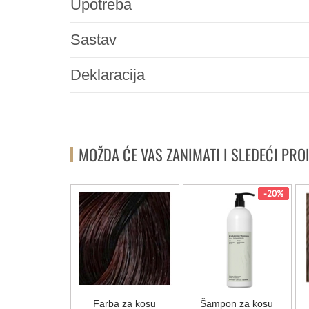
Upotreba
Sastav
Deklaracija
MOŽDA ĆE VAS ZANIMATI I SLEDEĆI PRO
-20%
-20%
za kovrdžavu
Farba za kosu
Šampon za kosu