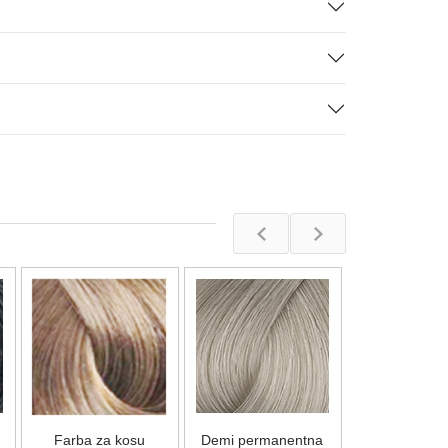
Demi perman
boja za kosu 
Blosom Glow
Na stan
Farba za kosu
Demi permanentna