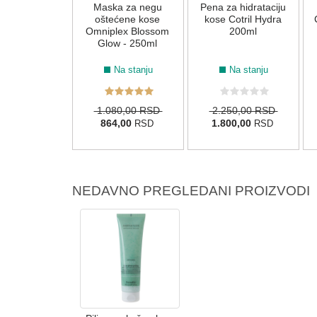
a plavu kosu
Maska za negu
Pena za hidrataciju
L ICY BLOND
oštećene kose
kose Cotril Hydra
SK 200ml
Omniplex Blossom
200ml
Glow - 250ml
Na stanju
Na stanju
Na stanju
50,00 RSD
1.080,00 RSD
2.250,00 RSD
00,00
864,00
1.800,00
RSD
RSD
RSD
NEDAVNO PREGLEDANI PROIZVODI