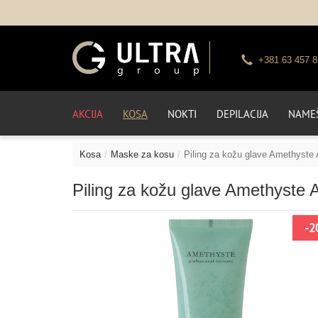
+381 63 457 8
AKCIJA
KOSA
NOKTI
DEPILACIJA
NAMEŠ
Kosa
Maske za kosu
Piling za kožu glave Amethyste
Piling za kožu glave Amethyste
NO
-2