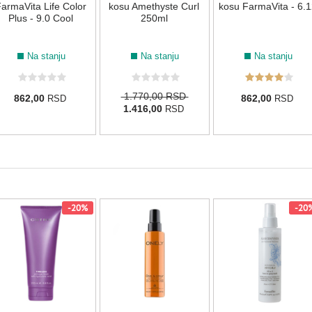
armaVita Life Color
kosu Amethyste Curl
kosu FarmaVita - 6.1
Plus - 9.0 Cool
250ml
Na stanju
Na stanju
Na stanju
1.770,00 RSD
862,00
862,00
RSD
RSD
1.416,00
RSD
-20%
-20