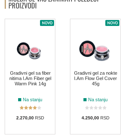
PROIZVODI
ROZE
NOVO
NOVO
212
016
121
SIVA
066
026
148
149
150
Gradivni gel sa fiber
Gradivni gel za nokte
TIRKIZNA
nitima I.Am Fiber gel
I.Am Flow Gel Cover
Warm Pink 14g
45g
Na stanju
Na stanju
064
099
095
ZELENA
2.270,00
RSD
4.250,00
RSD
154
216
008
215
179
104