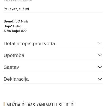
013
213
178
177
194
158
Pakovanje:
7 ml
Brend:
BO Nails
Boja:
Gliter
084
Šifra boje:
022
NARANDŽASTA
Detaljni opis proizvoda
182
109
110
111
112
Upotreba
PLAVA
Sastav
Deklaracija
093
225
214
206
049
157
155
147
146
090
089
094
MOŽDA ĆE VAS ZANIMATI I SLEDEĆI