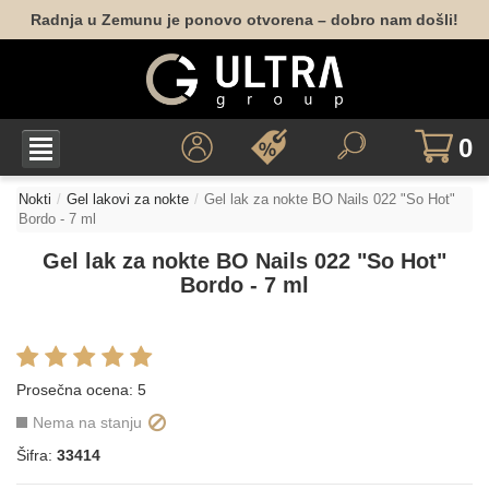
Radnja u Zemunu je ponovo otvorena – dobro nam došli!
0
Nokti
Gel lakovi za nokte
Gel lak za nokte BO Nails 022 "So Hot"
Bordo - 7 ml
Gel lak za nokte BO Nails 022 "So Hot"
Bordo - 7 ml
Prosečna ocena:
5
Nema na stanju
Šifra:
33414