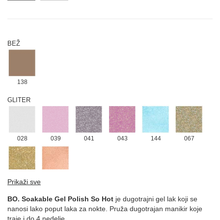
BEŽ
138
GLITER
028
039
041
043
144
067
134
131
Prikaži sve
LJUBIČASTA
BO. Soakable Gel Polish So Hot
je dugotrajni gel lak koji se
nanosi lako poput laka za nokte. Pruža dugotrajan manikir koje
traje i do 4 nedelje.