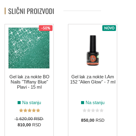
SLIČNI PROIZVODI
103
181
180
059
-50%
NOVO
ŽUTA
0
185
Gel lak za nokte BO
Gel lak za nokte I.Am
Nails "Tiffany Blue"
152 "Alien Glow" - 7 ml
Plavi - 15 ml
Na stanju
Na stanju
1.620,00 RSD
850,00
RSD
810,00
RSD