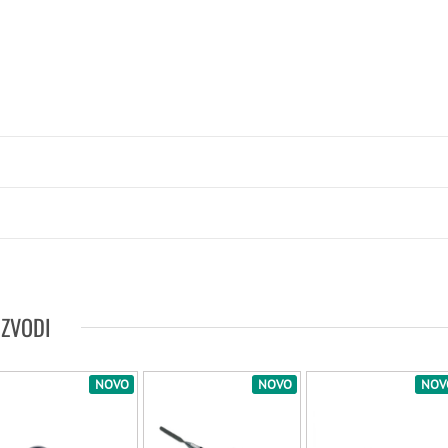
066
026
148
149
150
TIRKIZNA
064
099
095
ZELENA
154
216
008
215
179
104
ŽUTA
IZVODI
185
NOVO
NOVO
NOV