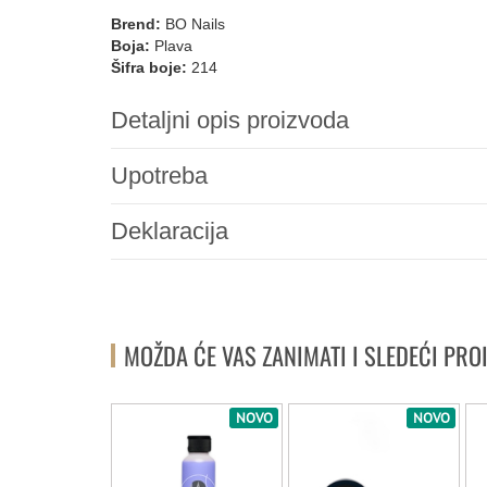
Brend:
BO Nails
Boja:
Plava
Šifra boje:
214
Detaljni opis proizvoda
Upotreba
Deklaracija
MOŽDA ĆE VAS ZANIMATI I SLEDEĆI PRO
NOVO
NOVO
NOVO