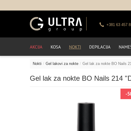
+381 63 457 8
AKCIJA
KOSA
NOKTI
DEPILACIJA
NAMEŠ
Nokti
Gel lakovi za nokte
Gel lak za nokte BO Nails 2
Gel lak za nokte BO Nails 214 "D
-5