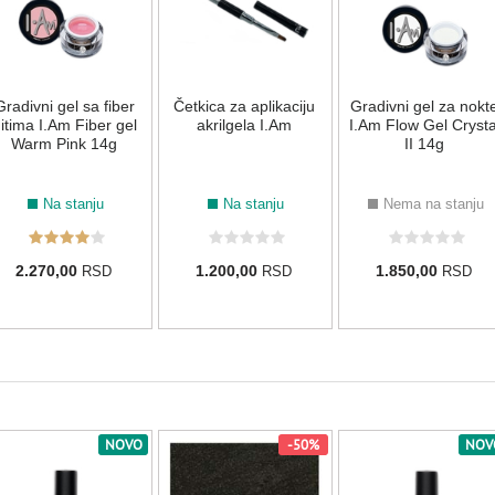
Gradivni gel sa fiber
Četkica za aplikaciju
Gradivni gel za nokt
itima I.Am Fiber gel
akrilgela I.Am
I.Am Flow Gel Crysta
Warm Pink 14g
II 14g
Na stanju
Na stanju
Nema na stanju
2.270,00
1.200,00
1.850,00
RSD
RSD
RSD
NOVO
-50%
NOV