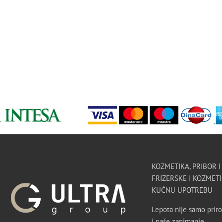
KOZMETIKA, PRIBOR 
FRIZERSKE I KOZMETI
KUĆNU UPOTREBU
Lepota nije samo priro
i naše zanimanje.