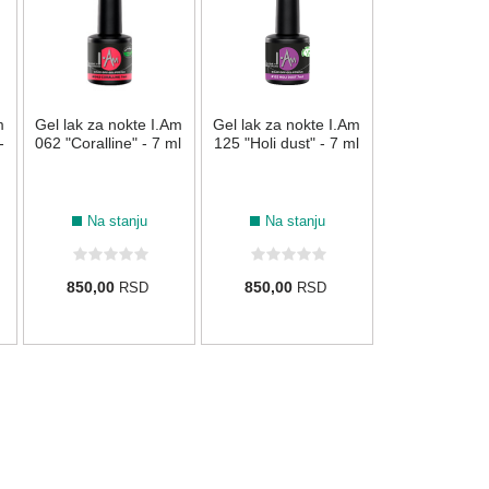
Plavi - 15
Na stan
m
Gel lak za nokte I.Am
Gel lak za nokte I.Am
1.620,00
-
062 "Coralline" - 7 ml
125 "Holi dust" - 7 ml
810,00
R
Na stanju
Na stanju
850,00
850,00
RSD
RSD