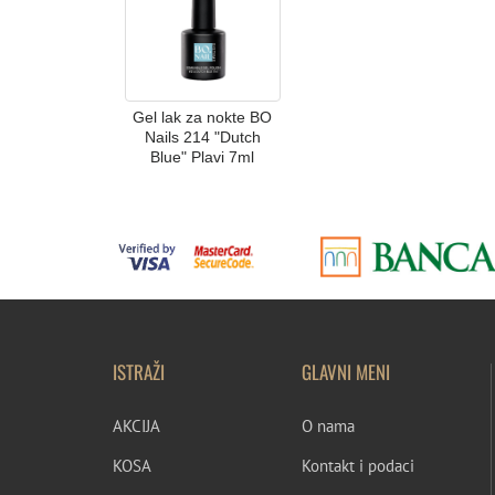
Gel lak za nokte BO
Nails 214 "Dutch
Blue" Plavi 7ml
ISTRAŽI
GLAVNI MENI
AKCIJA
O nama
KOSA
Kontakt i podaci