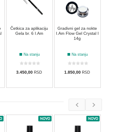
Na stan
e
Četkica za aplikaciju
Gradivni gel za nokte
4.250,00
R
l
Gela br. 6 I.Am
I.Am Flow Gel Crystal I
14g
Na stanju
Na stanju
3.450,00
1.850,00
RSD
RSD
O
NOVO
NOVO
Gel lak za n
Nails "Rozal