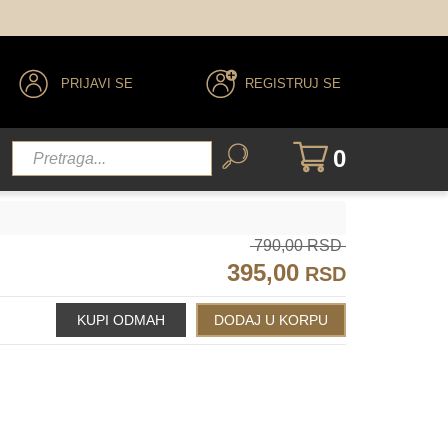
PRIJAVI SE
REGISTRUJ SE
0
790,00 RSD
134
131
395,00
RSD
084