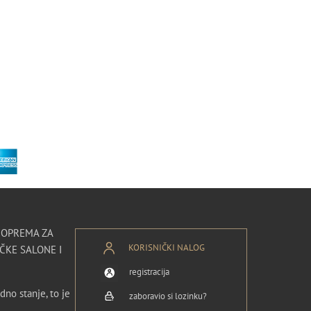
I OPREMA ZA
KORISNIČKI NALOG
ČKE SALONE I
registracija
dno stanje, to je
zaboravio si lozinku?