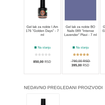
 za nokte I.Am
Gel lak za nokte I.Am
Gel lak za nokte BO
G
k 2 black" - 7
176 "Golden Days" - 7
Nails 089 "Intense
0
ml
ml
Lavender" Plavi - 7 ml
Na stanju
Na stanju
Na stanju
790,00 RSD
0,00
850,00
RSD
RSD
395,00
RSD
NEDAVNO PREGLEDANI PROIZVODI