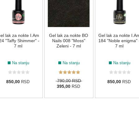
el lak za nokte I.Am
Gel lak za nokte BO
Gel lak za nokte I.A
24 "Taffy Shimmer" -
Nails 008 "Moss"
184 "Noble enigma" 
7 ml
Zeleni - 7 ml
7 ml
Na stanju
Na stanju
Na stanju
790,00 RSD
850,00
850,00
RSD
RSD
395,00
RSD