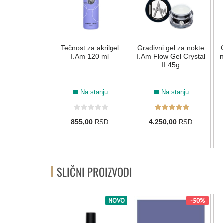
i gel za nokte
Tečnost za akrilgel
Gradivni gel za nokte
low Gel Pure
I.Am 120 ml
I.Am Flow Gel Crystal
n
ite 45g
II 45g
Na stanju
Na stanju
Na stanju
50,00
855,00
4.250,00
RSD
RSD
RSD
SLIČNI PROIZVODI
NOVO
NOVO
-50%