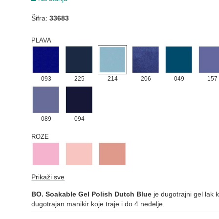
Šifra:
33683
182
109
110
111
112
PLAVA
093
225
214
206
049
157
089
094
ROZE
212
016
121
Prikaži sve
SIVA
BO. Soakable Gel Polish Dutch Blue
je dugotrajni gel lak 
dugotrajan manikir koje traje i do 4 nedelje.