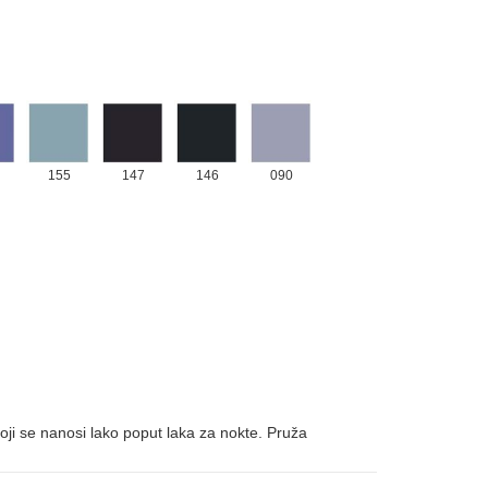
155
147
146
090
koji se nanosi lako poput laka za nokte. Pruža