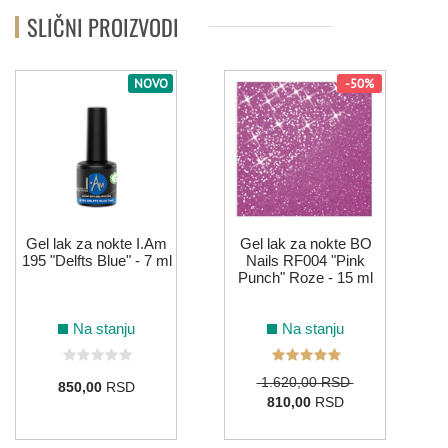
SLIČNI PROIZVODI
NOVO
-50%
1
Gel lak za nokte I.Am
Gel lak za nokte BO
195 "Delfts Blue" - 7 ml
Nails RF004 "Pink
Punch" Roze - 15 ml
Na stanju
Na stanju
1.620,00 RSD
850,00
RSD
810,00
RSD