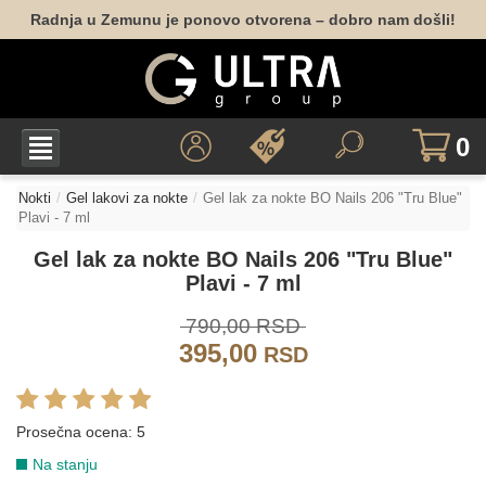
Radnja u Zemunu je ponovo otvorena – dobro nam došli!
0
Nokti
Gel lakovi za nokte
Gel lak za nokte BO Nails 206 "Tru Blue"
Plavi - 7 ml
BEŽ
Gel lak za nokte BO Nails 206 "Tru Blue"
Plavi - 7 ml
071
138
790,00 RSD
395,00
BRAON
RSD
Prosečna ocena:
5
223
Na stanju
GLITER