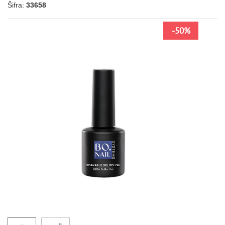
Šifra:
33658
-50%
041
067
144
043
039
028
027
022
134
131
LJUBIČASTA
013
141
088
085
084
158
061
194
177
178
213
NARANDŽASTA