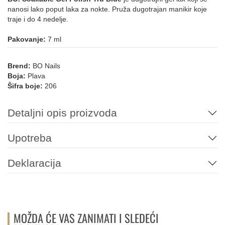
nanosi lako poput laka za nokte. Pruža dugotrajan manikir koje
traje i do 4 nedelje.
212
219
121
014
016
SIVA
Pakovanje:
7 ml
Brend:
BO Nails
Boja:
Plava
066
026
150
149
148
Šifra boje:
206
TIRKIZNA
Detaljni opis proizvoda
Upotreba
064
096
095
099
ZELENA
Deklaracija
103
216
215
179
008
059
MOŽDA ĆE VAS ZANIMATI I SLEDEĆI