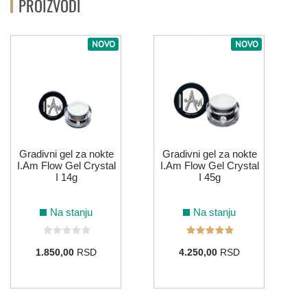
PROIZVODI
181
180
104
154
ŽUTA
NOVO
NOVO
185
Gradivni gel za nokte
Gradivni gel za nokte
I.Am Flow Gel Crystal
I.Am Flow Gel Crystal
I 14g
I 45g
Na stanju
Na stanju
1.850,00
RSD
4.250,00
RSD