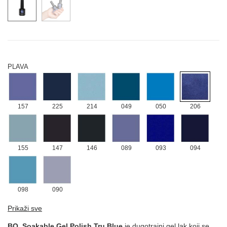
109
111
108
110
112
182
221
PLAVA
157
225
214
049
050
206
155
147
146
089
093
094
098
090
ROZE
Prikaži sve
BO. Soakable Gel Polish Tru Blue
je dugotrajni gel lak koji se