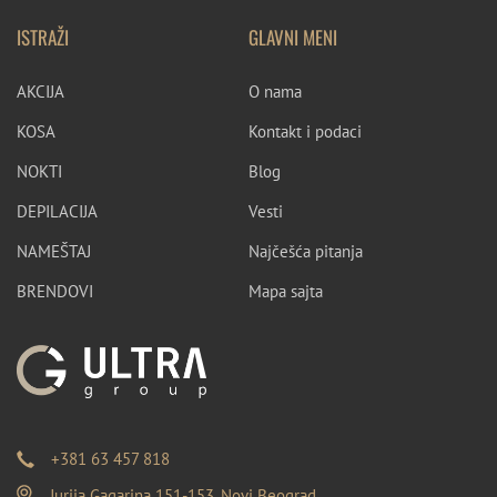
ISTRAŽI
GLAVNI MENI
AKCIJA
O nama
KOSA
Kontakt i podaci
NOKTI
Blog
DEPILACIJA
Vesti
NAMEŠTAJ
Najčešća pitanja
BRENDOVI
Mapa sajta
+381 63 457 818
Jurija Gagarina 151-153, Novi Beograd