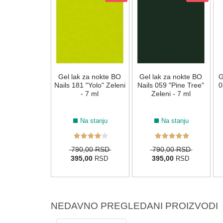
k za nokte BO
Gel lak za nokte BO
Gel lak za nokte BO
G
223 "Midnight
Nails 181 "Yolo" Zeleni
Nails 059 "Pine Tree"
0
 Teget - 7 ml
- 7 ml
Zeleni - 7 ml
Na stanju
Na stanju
Na stanju
0,00 RSD
790,00 RSD
790,00 RSD
5,00
395,00
395,00
RSD
RSD
RSD
NEDAVNO PREGLEDANI PROIZVODI