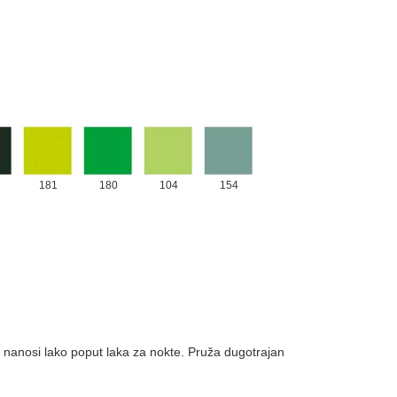
181
180
104
154
 se nanosi lako poput laka za nokte. Pruža dugotrajan