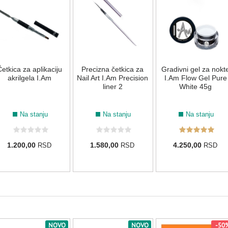
Četkica za aplikaciju
Precizna četkica za
Gradivni gel za nokt
akrilgela I.Am
Nail Art I.Am Precision
I.Am Flow Gel Pure
liner 2
White 45g
Na stanju
Na stanju
Na stanju
1.200,00
1.580,00
4.250,00
RSD
RSD
RSD
NOVO
NOVO
-50