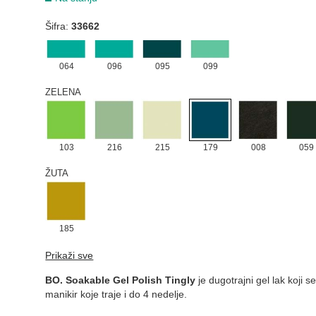
TIRKIZNA
Šifra:
33662
064
096
095
099
ZELENA
103
216
215
179
008
059
ŽUTA
185
Prikaži sve
BO. Soakable Gel Polish Tingly
je dugotrajni gel lak koji
manikir koje traje i do 4 nedelje.