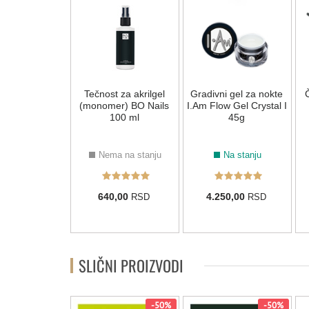
i gel za nokte
Tečnost za akrilgel
Gradivni gel za nokte
low Gel Pure
(monomer) BO Nails
I.Am Flow Gel Crystal I
ite 14g
100 ml
45g
Na stanju
Nema na stanju
Na stanju
50,00
640,00
4.250,00
RSD
RSD
RSD
SLIČNI PROIZVODI
-50%
-50%
-50%