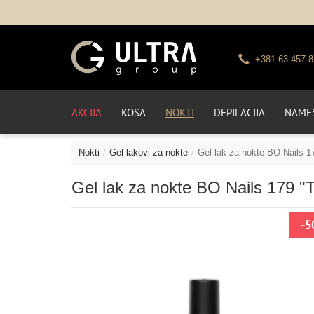
+381 63 457 8
AKCIJA
KOSA
NOKTI
DEPILACIJA
NAMEŠ
Nokti
Gel lakovi za nokte
Gel lak za nokte BO Nails 17
Gel lak za nokte BO Nails 179 "Ti
-5