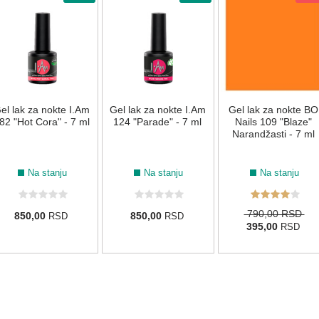
el lak za nokte I.Am
Gel lak za nokte I.Am
Gel lak za nokte BO
82 "Hot Cora" - 7 ml
124 "Parade" - 7 ml
Nails 109 "Blaze"
Narandžasti - 7 ml
Na stanju
Na stanju
Na stanju
790,00 RSD
850,00
850,00
RSD
RSD
395,00
RSD