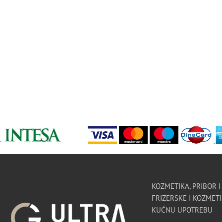
KOZMETIKA, PRIBOR 
FRIZERSKE I KOZMETI
KUĆNU UPOTREBU