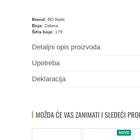
Brend:
BO Nails
Boja:
Zelena
Šifra boje:
179
Detaljni opis proizvoda
Upotreba
Deklaracija
MOŽDA ĆE VAS ZANIMATI I SLEDEĆI PRO
NOVO
NOVO