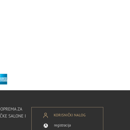
I OPREMA ZA
KORISNIČKI NALOG
ČKE SALONE I
registracija