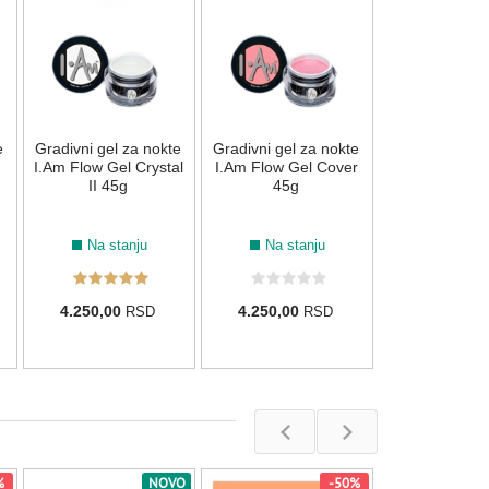
Gradivni gel z
I.Am Flow Ge
14g
Na stan
e
Gradivni gel za nokte
Gradivni gel za nokte
1.850,00
R
I.Am Flow Gel Crystal
I.Am Flow Gel Cover
II 45g
45g
Na stanju
Na stanju
4.250,00
4.250,00
RSD
RSD
%
NOVO
-50%