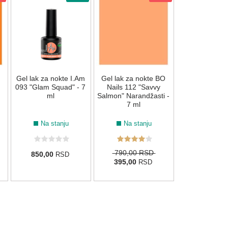
Gel lak za nok
076 "Funky Fu
7 ml
Na stan
Gel lak za nokte I.Am
Gel lak za nokte BO
850,00
R
093 "Glam Squad" - 7
Nails 112 "Savvy
ml
Salmon" Narandžasti -
7 ml
Na stanju
Na stanju
790,00 RSD
850,00
RSD
395,00
RSD