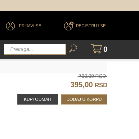
PRIJAVI SE
REGISTRUJ SE
155
147
146
089
0
790,00 RSD
395,00
RSD