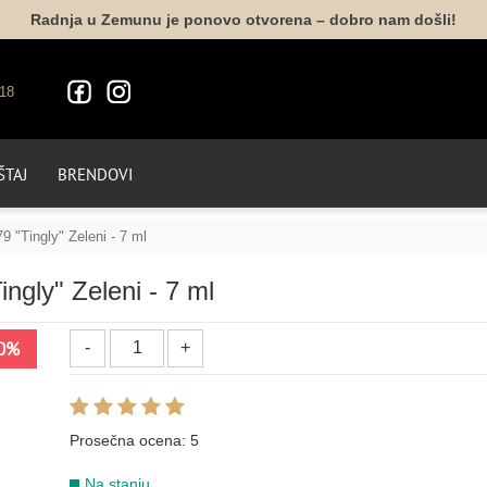
Radnja u Zemunu je ponovo otvorena – dobro nam došli!
PLAVA
18
157
225
214
049
050
206
TAJ
BRENDOVI
093
094
098
090
9 "Tingly" Zeleni - 7 ml
ROZE
ngly" Zeleni - 7 ml
212
219
121
014
016
0%
SIVA
Prosečna ocena:
5
066
026
150
149
148
Na stanju