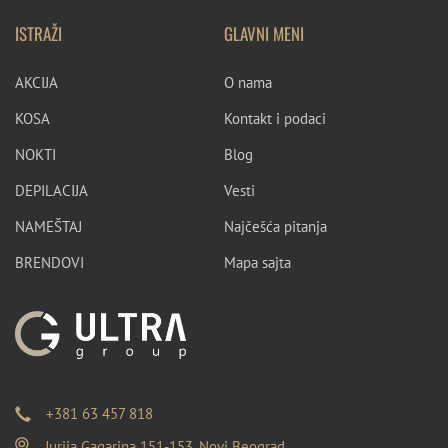
ISTRAŽI
GLAVNI MENI
AKCIJA
O nama
KOSA
Kontakt i podaci
NOKTI
Blog
DEPILACIJA
Vesti
NAMEŠTAJ
Najčešća pitanja
BRENDOVI
Mapa sajta
+381 63 457 818
Jurija Gagarina 151-153, Novi Beograd