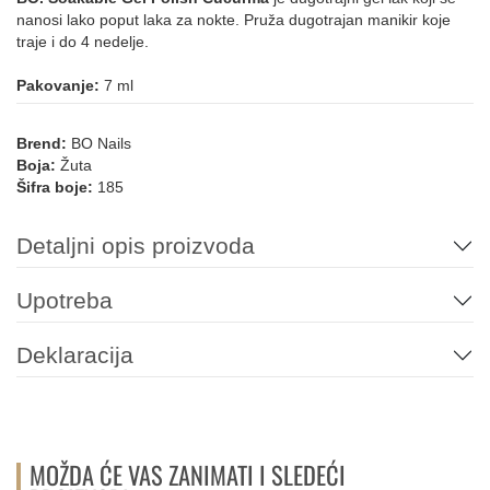
nanosi lako poput laka za nokte. Pruža dugotrajan manikir koje
traje i do 4 nedelje.
Pakovanje:
7 ml
Brend:
BO Nails
Boja:
Žuta
Šifra boje:
185
Detaljni opis proizvoda
Upotreba
Deklaracija
MOŽDA ĆE VAS ZANIMATI I SLEDEĆI