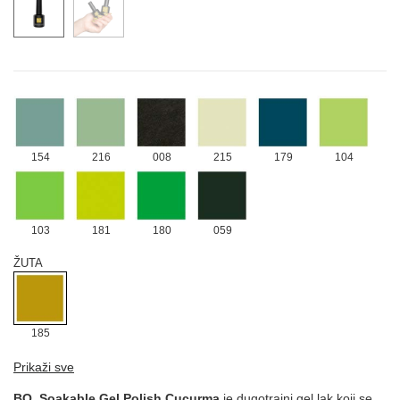
064
099
095
ZELENA
154
216
008
215
179
104
103
181
180
059
ŽUTA
185
Prikaži sve
BO. Soakable Gel Polish Cucurma
je dugotrajni gel lak koji se