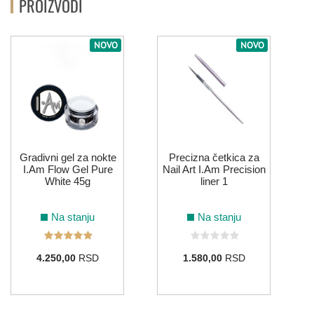
PROIZVODI
NOVO
NOVO
Gradivni gel za nokte
Precizna četkica za
I.Am Flow Gel Pure
Nail Art I.Am Precision
White 45g
liner 1
Na stanju
Na stanju
4.250,00
RSD
1.580,00
RSD