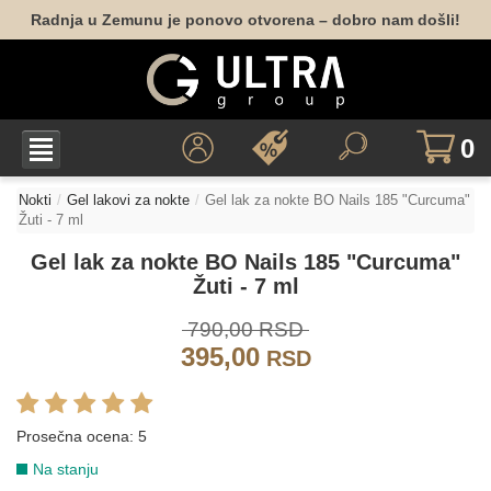
Radnja u Zemunu je ponovo otvorena – dobro nam došli!
028
039
041
043
144
067
134
131
0
LJUBIČASTA
Nokti
Gel lakovi za nokte
Gel lak za nokte BO Nails 185 "Curcuma"
Žuti - 7 ml
013
213
178
177
194
158
Gel lak za nokte BO Nails 185 "Curcuma"
Žuti - 7 ml
790,00 RSD
084
395,00
RSD
NARANDŽASTA
Prosečna ocena:
5
182
109
110
111
112
Na stanju