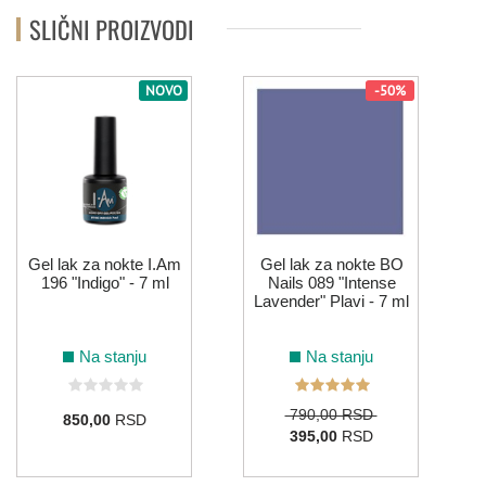
SLIČNI PROIZVODI
NOVO
-50%
Gel lak za nokte I.Am
Gel lak za nokte BO
196 "Indigo" - 7 ml
Nails 089 "Intense
Lavender" Plavi - 7 ml
Na stanju
Na stanju
790,00 RSD
850,00
RSD
395,00
RSD