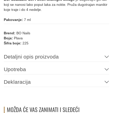
koji se nanosi lako poput laka za nokte. Pruža dugotrajan manikir
koje traje i do 4 nedelje.
212
219
121
014
016
SIVA
Pakovanje:
7 ml
Brend:
BO Nails
Boja:
Plava
066
026
150
149
148
Šifra boje:
225
TIRKIZNA
Detaljni opis proizvoda
Upotreba
064
096
095
099
ZELENA
Deklaracija
103
216
215
179
008
059
MOŽDA ĆE VAS ZANIMATI I SLEDEĆI