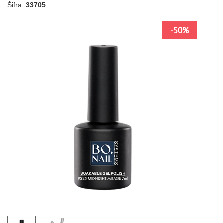
Šifra:
33705
-50%
041
067
144
043
039
028
027
022
134
131
LJUBIČASTA
013
141
088
085
084
158
061
194
177
178
213
NARANDŽASTA