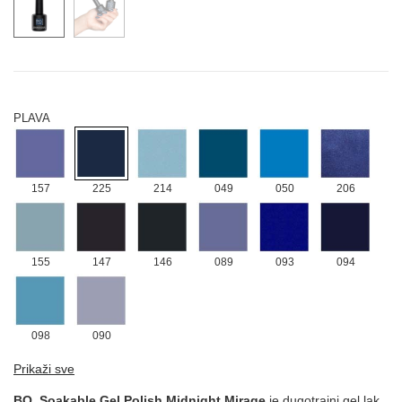
109
111
108
110
112
182
221
PLAVA
157
225
214
049
050
206
155
147
146
089
093
094
098
090
ROZE
Prikaži sve
BO. Soakable Gel Polish Midnight Mirage
je dugotrajni gel lak