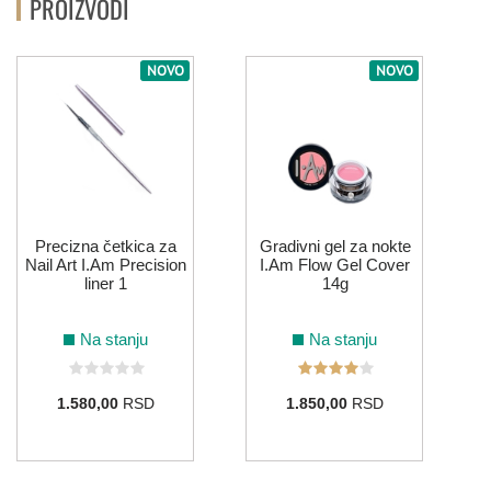
PROIZVODI
181
180
104
154
ŽUTA
NOVO
NOVO
185
Precizna četkica za
Gradivni gel za nokte
Nail Art I.Am Precision
I.Am Flow Gel Cover
liner 1
14g
Na stanju
Na stanju
1.580,00
RSD
1.850,00
RSD