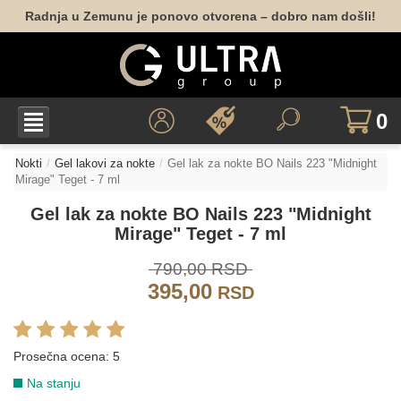
Radnja u Zemunu je ponovo otvorena – dobro nam došli!
0
Nokti
Gel lakovi za nokte
Gel lak za nokte BO Nails 223 "Midnight
Mirage" Teget - 7 ml
BEŽ
Gel lak za nokte BO Nails 223 "Midnight
Mirage" Teget - 7 ml
071
138
790,00 RSD
395,00
BRAON
RSD
Prosečna ocena:
5
223
Na stanju
GLITER