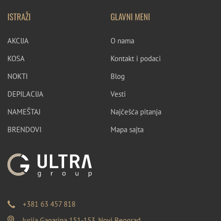
ISTRAŽI
GLAVNI MENI
AKCIJA
O nama
KOSA
Kontakt i podaci
NOKTI
Blog
DEPILACIJA
Vesti
NAMEŠTAJ
Najčešća pitanja
BRENDOVI
Mapa sajta
+381 63 457 818
Jurija Gagarina 151-153, Novi Beograd