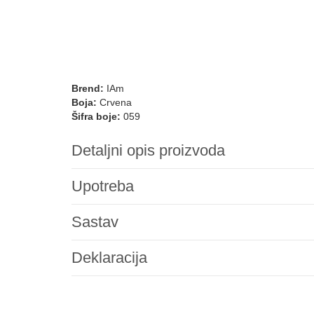
Brend:
IAm
Boja:
Crvena
Šifra boje:
059
Detaljni opis proizvoda
Upotreba
Sastav
Deklaracija