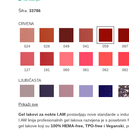
Šifra:
33786
067
113
156
CRVENA
024
028
049
041
059
097
127
191
060
061
062
082
LJUBIČASTA
027
033
038
036
109
112
Prikaži sve
Gel lakovi za nokte I.AM
postavljaju nove standarde u indust
I.AM linija profesionalnih gel lakova razvijena je s posebni
gel lakove koji su
100% HEMA-free, TPO-free i Veganski
, 
125
136
170