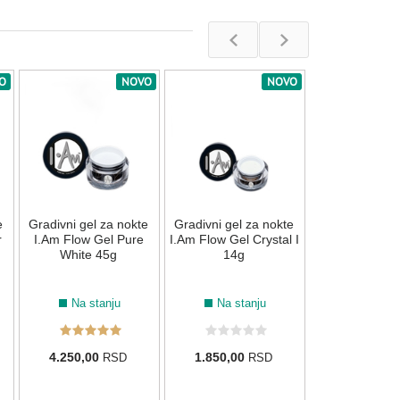
O
NOVO
NOVO
Precizna četk
Nail Art I.Am P
liner 1
042
007
025
032
Na stan
e
Gradivni gel za nokte
089
090
119
Gradivni gel za nokte
135
1.580,00
R
r
I.Am Flow Gel Pure
I.Am Flow Gel Crystal I
White 45g
14g
Na stanju
Na stanju
4.250,00
1.850,00
RSD
RSD