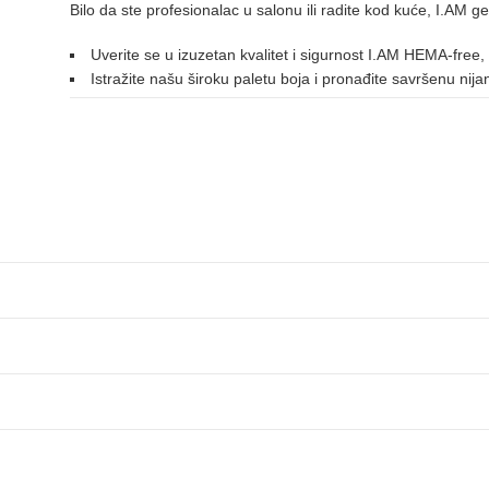
Bilo da ste profesionalac u salonu ili radite kod kuće, I.AM ge
NARANDŽASTA
Uverite se u izuzetan kvalitet i sigurnost I.AM HEMA-free,
Istražite našu široku paletu boja i pronađite savršenu nij
146
152
175
176
031
077
212
NUDE
019
022
054
188
PLAVA
012
161
004
014
069
107