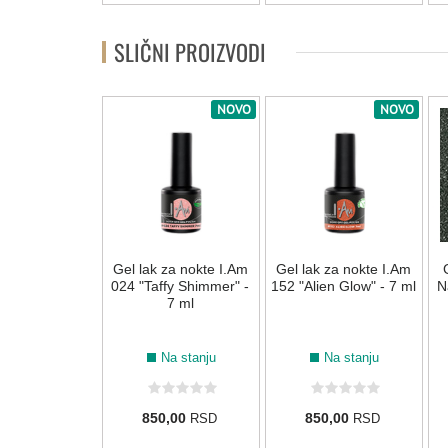
SLIČNI PROIZVODI
NOVO
NOVO
NOVO
 za nokte I.Am
Gel lak za nokte I.Am
Gel lak za nokte I.Am
an Orchid" - 7
024 "Taffy Shimmer" -
152 "Alien Glow" - 7 ml
N
ml
7 ml
Na stanju
Na stanju
Na stanju
0,00
850,00
850,00
RSD
RSD
RSD