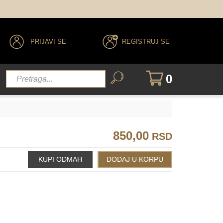
PRIJAVI SE
REGISTRUJ SE
0
850,00
RSD
177
178