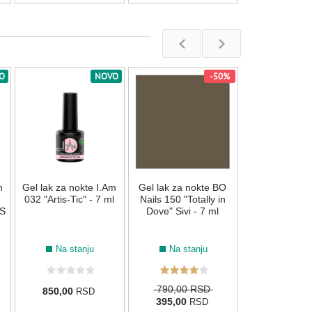
O
NOVO
-50%
008
075
133
134
Gel lak za nok
079 "Magenta"
Na stan
m
Gel lak za nokte I.Am
Gel lak za nokte BO
850,00
R
032 "Artis-Tic" - 7 ml
Nails 150 "Totally in
S
Dove" Sivi - 7 ml
Na stanju
Na stanju
790,00 RSD
850,00
RSD
395,00
RSD