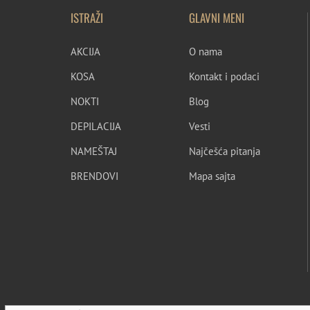
ISTRAŽI
GLAVNI MENI
AKCIJA
O nama
KOSA
Kontakt i podaci
NOKTI
Blog
DEPILACIJA
Vesti
NAMEŠTAJ
Najčešća pitanja
BRENDOVI
Mapa sajta