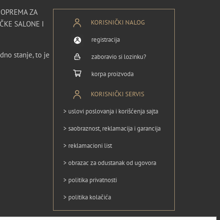
I OPREMA ZA
KORISNIČKI NALOG
ČKE SALONE I
registracija
dno stanje, to je
zaboravio si lozinku?
korpa proizvoda
KORISNIČKI SERVIS
> uslovi poslovanja i korišćenja sajta
> saobraznost, reklamacija i garancija
> reklamacioni list
> obrazac za odustanak od ugovora
> politika privatnosti
> politika kolačića