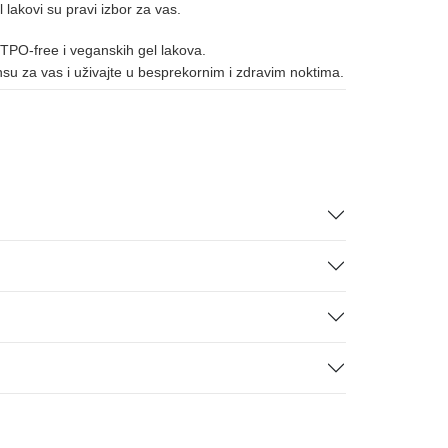
l lakovi su pravi izbor za vas.
 TPO-free i veganskih gel lakova.
ansu za vas i uživajte u besprekornim i zdravim noktima.
091
092
093
123
195
196
197
013