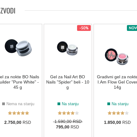
IZVODI
015
035
072
126
169
215
ROZE
-50%
NOV
171
016
021
039
002
003
el za nokte BO Nails
034
074
Gel za Nail Art BO
076
079
Gradivni gel za nokt
087
088
uilder "Pure White" -
Nails "Spider" beli - 10
I.Am Flow Gel Cove
45 g
g
14g
138
211
173
Nema na stanju
Na stanju
Na stanju
SIVA
1.590,00 RSD
2.750,00
1.850,00
RSD
RSD
795,00
RSD
011
058