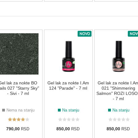
ZELENA
NOVO
NOV
044
108
110
137
155
184
214
ZLATNA
Gel lak za nokte BO
Gel lak za nokte I.Am
Gel lak za nokte I.A
ails 027 "Starry Sky"
124 "Parade" - 7 ml
021 "Shimmering
- Sivi - 7 ml
Salmon" ROZI LOSO
114
- 7 ml
ŽUTA
Nema na stanju
Na stanju
Na stanju
790,00
850,00
850,00
RSD
RSD
RSD
006
122
132
213