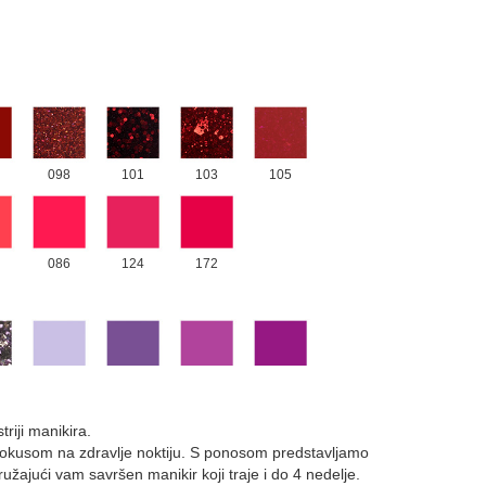
098
101
103
105
086
124
172
005
073
078
085
riji manikira.
m fokusom na zdravlje noktiju. S ponosom predstavljamo
pružajući vam savršen manikir koji traje i do 4 nedelje.