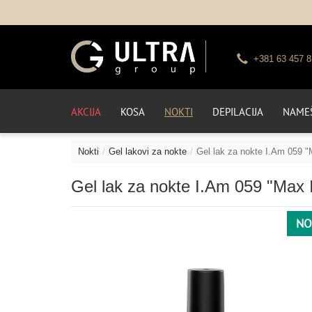
+381 63 457 8
AKCIJA
KOSA
NOKTI
DEPILACIJA
NAMEŠ
Nokti
Gel lakovi za nokte
Gel lak za nokte I.Am 059 "
Gel lak za nokte I.Am 059 "Max 
NO