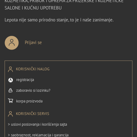
KOZMETIKA, PRIBOR I OPREMA ZA FRIZERSKE I KOZMETIČKE
SALONE I KUĆNU UPOTREBU
Lepota nije samo prirodno stanje, to je i naše zanimanje.
Prijavi se
KORISNIČKI NALOG
registracija
zaboravio si lozinku?
korpa proizvoda
KORISNIČKI SERVIS
> uslovi poslovanja i korišćenja sajta
> saobraznost, reklamacija i garancija