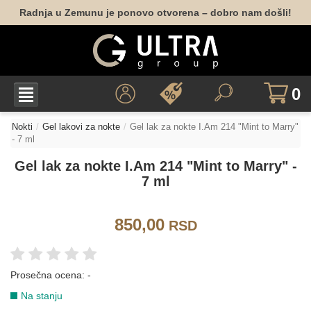
Radnja u Zemunu je ponovo otvorena – dobro nam došli!
091
092
093
123
212
NUDE
0
019
022
054
188
Nokti
Gel lakovi za nokte
Gel lak za nokte I.Am 214 "Mint to Marry"
PLAVA
- 7 ml
Gel lak za nokte I.Am 214 "Mint to Marry" -
7 ml
012
161
004
014
069
107
850,00
RSD
195
196
197
013
015
035
Prosečna ocena:
-
Na stanju
072
126
169
215