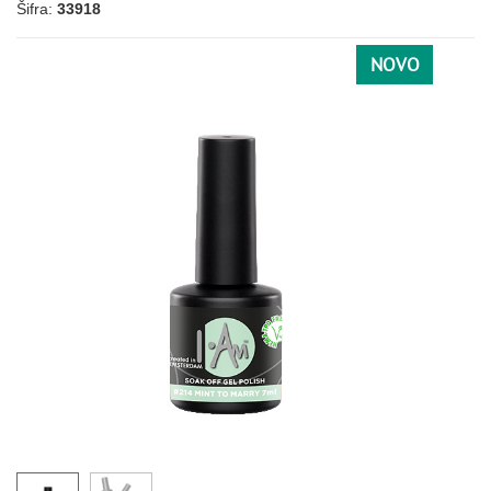
Šifra:
33918
ROZE
NOVO
171
016
021
039
002
003
042
007
025
032
034
074
076
079
087
088
089
090
119
135
138
211
173
SIVA