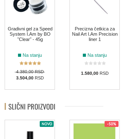
Gradivni gel za Speed
Precizna četkica za
System I.Am by BO
Nail Art I.Am Precision
"Clear" - 45g
liner 1
Na stanju
Na stanju
4.380,00 RSD
1.580,00
RSD
3.504,00
RSD
SLIČNI PROIZVODI
NOVO
-50%