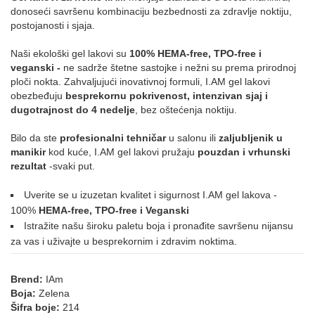
donoseći savršenu kombinaciju bezbednosti za zdravlje noktiju,
postojanosti i sjaja.
Naši ekološki gel lakovi su
100% HEMA-free, TPO-free i
veganski -
ne sadrže štetne sastojke i nežni su prema prirodnoj
ploči nokta. Zahvaljujući inovativnoj formuli, I.AM gel lakovi
obezbeđuju
besprekornu pokrivenost, intenzivan sjaj i
dugotrajnost do 4 nedelje
, bez oštećenja noktiju.
Bilo da ste
profesionalni tehničar
u salonu ili
zaljubljenik u
manikir
kod kuće, I.AM gel lakovi pružaju
pouzdan i vrhunski
rezultat
-svaki put.
Uverite se u izuzetan kvalitet i sigurnost I.AM gel lakova -
100%
HEMA-free, TPO-free i Veganski
Istražite našu široku paletu boja i pronađite savršenu nijansu
za vas i uživajte u besprekornim i zdravim noktima.
Brend:
IAm
Boja:
Zelena
Šifra boje:
214