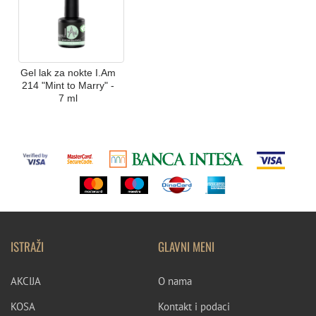
Gel lak za nokte I.Am
214 "Mint to Marry" -
7 ml
ISTRAŽI
GLAVNI MENI
AKCIJA
O nama
KOSA
Kontakt i podaci