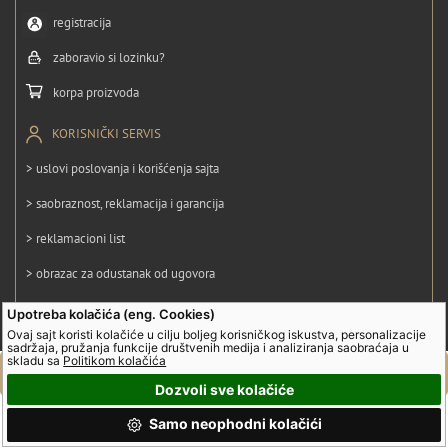
registracija
zaboravio si lozinku?
korpa proizvoda
KORISNIČKI SERVIS
> uslovi poslovanja i korišćenja sajta
> saobraznost, reklamacija i garancija
> reklamacioni list
> obrazac za odustanak od ugovora
> politika privatnosti
Upotreba kolačića (eng. Cookies)
Ovaj sajt koristi kolačiće u cilju boljeg korisničkog iskustva, personalizacije
> politika kolačića
sadržaja, pružanja funkcije društvenih medija i analiziranja saobraćaja u
skladu sa
Politikom kolačića
Dozvoli sve kolačiće
© UltraGroup. Sva prava su zadržana.
Samo neophodni kolačići