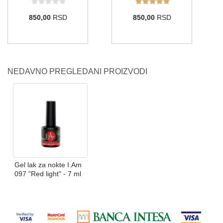
044
108
110
137
155
184
850,00
RSD
850,00
RSD
008
075
133
134
214
ZLATNA
NEDAVNO PREGLEDANI PROIZVODI
114
ŽUTA
Gel lak za nokte I.Am
006
122
132
213
097 "Red light" - 7 ml