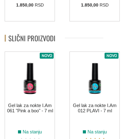
1.850,00
RSD
1.850,00
RSD
042
007
025
032
034
074
SLIČNI PROIZVODI
076
079
087
088
089
090
NOVO
NOVO
119
135
138
211
173
SIVA
Gel lak za nokte I.Am
Gel lak za nokte I.Am
061 "Pink a boo" - 7 ml
012 PLAVI - 7 ml
011
058
ZELENA
Na stanju
Na stanju