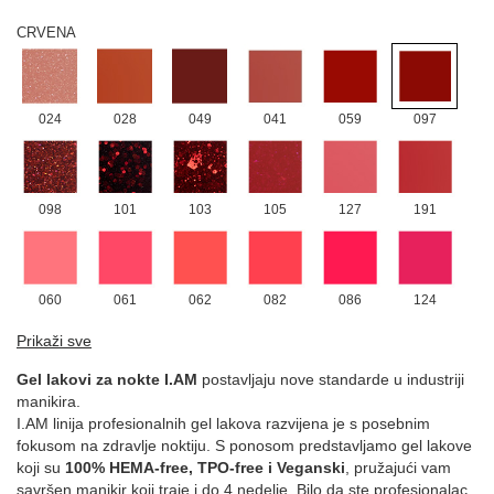
CRVENA
024
028
049
041
059
097
098
101
103
105
127
191
060
061
062
082
086
124
Prikaži sve
Gel lakovi za nokte I.AM
postavljaju nove standarde u industriji
172
manikira.
I.AM linija profesionalnih gel lakova razvijena je s posebnim
LJUBIČASTA
fokusom na zdravlje noktiju. S ponosom predstavljamo gel lakove
koji su
100% HEMA-free, TPO-free i Veganski
, pružajući vam
savršen manikir koji traje i do 4 nedelje. Bilo da ste profesionalac