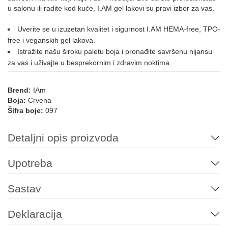
u salonu ili radite kod kuće, I.AM gel lakovi su pravi izbor za vas.
027
033
038
036
109
112
Uverite se u izuzetan kvalitet i sigurnost I.AM HEMA-free, TPO-
free i veganskih gel lakova.
Istražite našu široku paletu boja i pronađite savršenu nijansu
005
073
078
085
125
136
za vas i uživajte u besprekornim i zdravim noktima.
Brend:
IAm
170
Boja:
Crvena
Šifra boje:
097
NARANDŽASTA
Detaljni opis proizvoda
146
152
175
176
031
077
Upotreba
Sastav
091
092
093
123
212
Deklaracija
NUDE