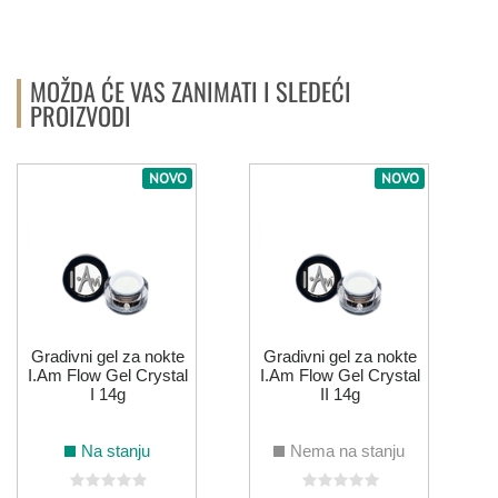
019
022
054
188
MOŽDA ĆE VAS ZANIMATI I SLEDEĆI
PLAVA
PROIZVODI
NOVO
NOVO
012
161
004
014
069
107
195
196
197
013
015
035
Gradivni gel za nokte
Gradivni gel za nokte
072
126
169
215
I.Am Flow Gel Crystal
I.Am Flow Gel Crystal
I 14g
II 14g
ROZE
Na stanju
Nema na stanju
171
016
021
039
002
003