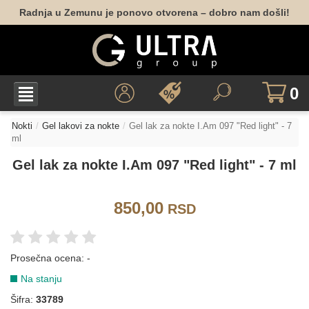
Radnja u Zemunu je ponovo otvorena – dobro nam došli!
0
Nokti
Gel lakovi za nokte
Gel lak za nokte I.Am 097 "Red light" - 7
ml
Gel lak za nokte I.Am 097 "Red light" - 7 ml
850,00
RSD
Prosečna ocena:
-
BELA
Na stanju
Šifra:
33789