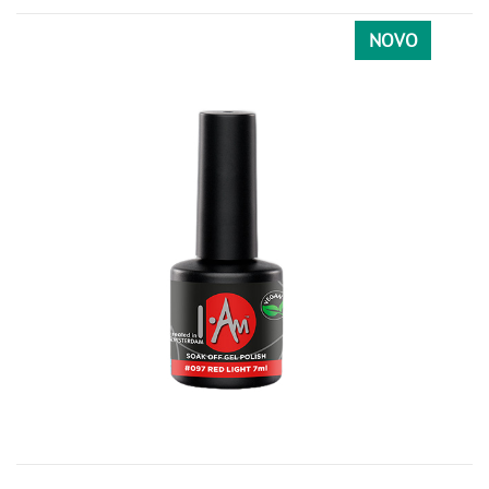
162
001
010
NOVO
BORDO
047
052
BRAON
040
050
053
151
165
174
177
178
CRNA
067
113
156