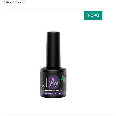
Šifra:
33771
CRNA
NOVO
067
113
156
CRVENA
024
028
049
041
059
097
098
101
103
105
127
191
060
061
062
082
086
124