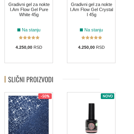
Gradivni gel za nokte
Gradivni gel za nokte
011
058
I.Am Flow Gel Pure
I.Am Flow Gel Crystal
White 45g
I 45g
ZELENA
Na stanju
Na stanju
044
108
110
137
155
184
4.250,00
RSD
4.250,00
RSD
008
075
133
134
214
ZLATNA
SLIČNI PROIZVODI
-50%
NOVO
114
ŽUTA
006
122
132
213