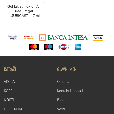
Gel lak za nokte I.Am
033 "Regal"
LJUBIČASTI - 7 ml
ISTRAŽI
GLAVNI MENI
AKCIJA
O nama
KOSA
Kontakt i podaci
NOKTI
Blog
DEPILACIJA
Vesti