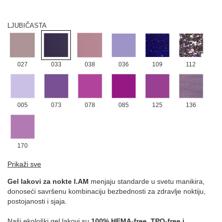
172
LJUBIČASTA
027
033
038
036
109
112
005
073
078
085
125
136
170
NARANDŽASTA
Prikaži sve
Gel lakovi za nokte I.AM
menjaju standarde u svetu manikira,
donoseći savršenu kombinaciju bezbednosti za zdravlje noktiju,
postojanosti i sjaja.
146
152
175
176
031
077
Naši ekološki gel lakovi su
100% HEMA-free, TPO-free i