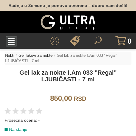
Radnja u Zemunu je ponovo otvorena – dobro nam došli!
BELA
162
001
010
0
BORDO
Nokti
Gel lakovi za nokte
Gel lak za nokte I.Am 033 "Regal"
LJUBIČASTI - 7 ml
Gel lak za nokte I.Am 033 "Regal"
047
052
LJUBIČASTI - 7 ml
BRAON
850,00
RSD
040
050
053
151
165
174
Prosečna ocena:
-
Na stanju
177
178