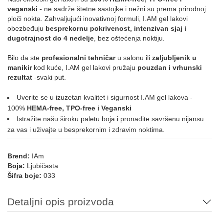
veganski -
ne sadrže štetne sastojke i nežni su prema prirodnoj
ploči nokta. Zahvaljujući inovativnoj formuli, I.AM gel lakovi
091
092
093
123
212
obezbeđuju
besprekornu pokrivenost, intenzivan sjaj i
dugotrajnost do 4 nedelje
, bez oštećenja noktiju.
NUDE
Bilo da ste
profesionalni tehničar
u salonu ili
zaljubljenik u
manikir
kod kuće, I.AM gel lakovi pružaju
pouzdan i vrhunski
rezultat
-svaki put.
019
022
054
188
PLAVA
Uverite se u izuzetan kvalitet i sigurnost I.AM gel lakova -
100%
HEMA-free, TPO-free i Veganski
Istražite našu široku paletu boja i pronađite savršenu nijansu
za vas i uživajte u besprekornim i zdravim noktima.
012
161
004
014
069
107
Brend:
IAm
Boja:
Ljubičasta
195
196
197
013
015
035
Šifra boje:
033
Detaljni opis proizvoda
072
126
169
215