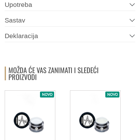
Upotreba
ROZE
Sastav
171
016
021
039
002
003
Deklaracija
042
007
025
032
034
074
MOŽDA ĆE VAS ZANIMATI I SLEDEĆI
PROIZVODI
076
079
087
088
089
090
NOVO
NOVO
119
135
138
211
173
SIVA