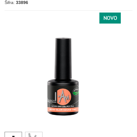
Šifra:
33896
098
101
103
105
127
191
NOVO
060
061
062
082
086
124
172
LJUBIČASTA
027
033
038
036
109
112
005
073
078
085
125
136