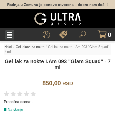
Radnja u Zemunu je ponovo otvorena – dobro nam došli!
040
050
053
151
165
174
0
177
178
Nokti
Gel lakovi za nokte
Gel lak za nokte I.Am 093 "Glam Squad" -
CRNA
7 ml
Gel lak za nokte I.Am 093 "Glam Squad" - 7
ml
067
113
156
CRVENA
850,00
RSD
024
028
049
041
059
097
Prosečna ocena:
-
Na stanju