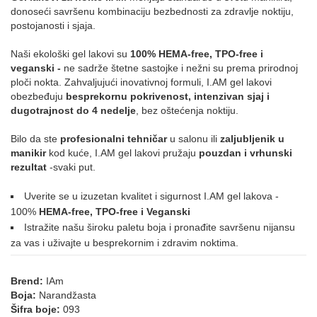
donoseći savršenu kombinaciju bezbednosti za zdravlje noktiju,
postojanosti i sjaja.
195
196
197
013
015
035
Naši ekološki gel lakovi su
100% HEMA-free, TPO-free i
veganski -
ne sadrže štetne sastojke i nežni su prema prirodnoj
ploči nokta. Zahvaljujući inovativnoj formuli, I.AM gel lakovi
obezbeđuju
besprekornu pokrivenost, intenzivan sjaj i
072
126
169
215
dugotrajnost do 4 nedelje
, bez oštećenja noktiju.
ROZE
Bilo da ste
profesionalni tehničar
u salonu ili
zaljubljenik u
manikir
kod kuće, I.AM gel lakovi pružaju
pouzdan i vrhunski
rezultat
-svaki put.
171
016
021
039
002
003
Uverite se u izuzetan kvalitet i sigurnost I.AM gel lakova -
100%
HEMA-free, TPO-free i Veganski
Istražite našu široku paletu boja i pronađite savršenu nijansu
za vas i uživajte u besprekornim i zdravim noktima.
042
007
025
032
034
074
Brend:
IAm
Boja:
Narandžasta
076
079
087
088
089
090
Šifra boje:
093