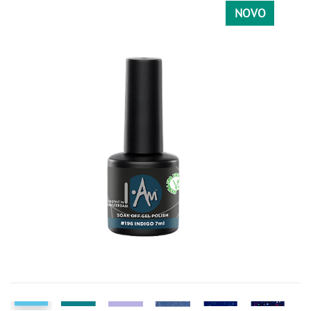
NOVO
170
NARANDŽASTA
146
152
175
176
031
077
091
092
093
123
212
NUDE
019
022
054
188
PLAVA