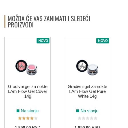
MOŽDA ĆE VAS ZANIMATI I SLEDEĆI
114
PROIZVODI
ŽUTA
NOVO
NOVO
006
122
132
213
Gradivni gel za nokte
Gradivni gel za nokte
I.Am Flow Gel Cover
I.Am Flow Gel Pure
14g
White 14g
Na stanju
Na stanju
1.850,00
RSD
1.850,00
RSD