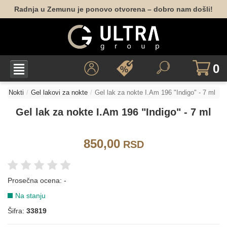
Radnja u Zemunu je ponovo otvorena – dobro nam došli!
098
101
103
105
127
191
060
061
062
082
086
124
0
Nokti
Gel lakovi za nokte
Gel lak za nokte I.Am 196 "Indigo" - 7 ml
172
Gel lak za nokte I.Am 196 "Indigo" - 7 ml
LJUBIČASTA
850,00
RSD
027
033
038
036
109
112
Prosečna ocena:
-
Na stanju
005
073
078
085
125
136
Šifra:
33819