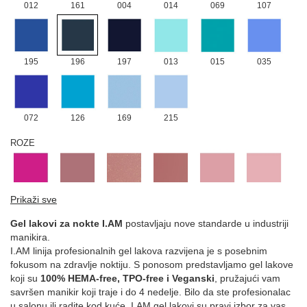
012
161
004
014
069
107
195
196
197
013
015
035
072
126
169
215
ROZE
171
016
021
039
002
003
Prikaži sve
Gel lakovi za nokte I.AM
postavljaju nove standarde u industriji
manikira.
I.AM linija profesionalnih gel lakova razvijena je s posebnim
042
007
025
032
034
074
fokusom na zdravlje noktiju. S ponosom predstavljamo gel lakove
koji su
100% HEMA-free, TPO-free i Veganski
, pružajući vam
savršen manikir koji traje i do 4 nedelje. Bilo da ste profesionalac
u salonu ili radite kod kuće, I.AM gel lakovi su pravi izbor za vas.