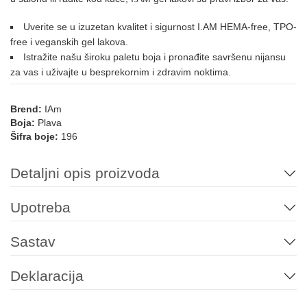
076
079
087
088
089
090
Uverite se u izuzetan kvalitet i sigurnost I.AM HEMA-free, TPO-
free i veganskih gel lakova.
Istražite našu široku paletu boja i pronađite savršenu nijansu
119
135
138
211
173
za vas i uživajte u besprekornim i zdravim noktima.
SIVA
Brend:
IAm
Boja:
Plava
Šifra boje:
196
011
058
ZELENA
Detaljni opis proizvoda
Upotreba
044
108
110
137
155
184
Sastav
008
075
133
134
214
Deklaracija
ZLATNA