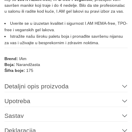
savršen manikir koji traje i do 4 nedelje. Bilo da ste profesionalac
u salonu ili radite kod kuće, I.AM gel lakovi su pravi izbor za vas.
195
196
197
013
015
035
Uverite se u izuzetan kvalitet i sigurnost I.AM HEMA-free, TPO-
free i veganskih gel lakova.
Istražite našu široku paletu boja i pronađite savršenu nijansu
za vas i uživajte u besprekornim i zdravim noktima.
072
126
169
215
ROZE
Brend:
IAm
Boja:
Narandžasta
Šifra boje:
175
171
016
021
039
002
003
Detaljni opis proizvoda
Upotreba
042
007
025
032
034
074
Sastav
076
079
087
088
089
090
Deklaracija