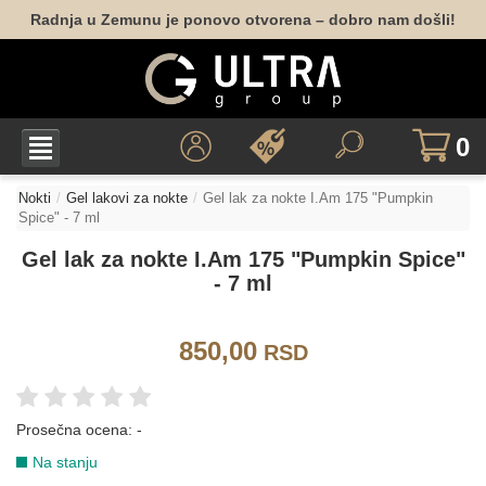
Radnja u Zemunu je ponovo otvorena – dobro nam došli!
040
050
053
151
165
174
0
177
178
Nokti
Gel lakovi za nokte
Gel lak za nokte I.Am 175 "Pumpkin
CRNA
Spice" - 7 ml
Gel lak za nokte I.Am 175 "Pumpkin Spice"
- 7 ml
067
113
156
CRVENA
850,00
RSD
024
028
049
041
059
097
Prosečna ocena:
-
Na stanju