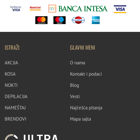
ISTRAŽI
GLAVNI MENI
AKCIJA
O nama
KOSA
Kontakt i podaci
NOKTI
Blog
DEPILACIJA
Vesti
NAMEŠTAJ
Najčešća pitanja
BRENDOVI
Mapa sajta