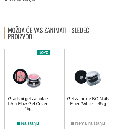
119
135
138
211
173
MOŽDA ĆE VAS ZANIMATI I SLEDEĆI
SIVA
PROIZVODI
NOVO
011
058
ZELENA
044
108
110
137
155
184
Gradivni gel za nokte
Gel za nokte BO Nails
I.Am Flow Gel Cover
Fiber "White" - 45 g
45g
008
075
133
134
214
ZLATNA
Na stanju
Nema na stanju