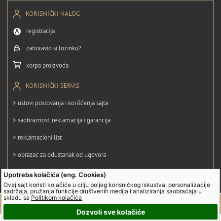
KORISNIČKI NALOG
registracija
zaboravio si lozinku?
korpa proizvoda
KORISNIČKI SERVIS
> uslovi poslovanja i korišćenja sajta
> saobraznost, reklamacija i garancija
> reklamacioni list
> obrazac za odustanak od ugovora
> politika privatnosti
Upotreba kolačića (eng. Cookies)
Ovaj sajt koristi kolačiće u cilju boljeg korisničkog iskustva, personalizacije
> politika kolačića
sadržaja, pružanja funkcije društvenih medija i analiziranja saobraćaja u
skladu sa
Politikom kolačića
Dozvoli sve kolačiće