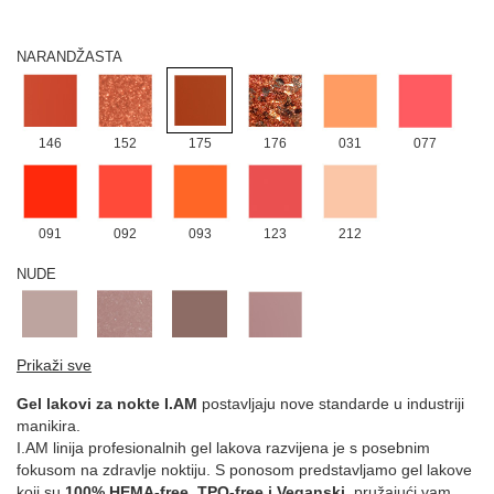
170
NARANDŽASTA
146
152
175
176
031
077
091
092
093
123
212
NUDE
019
022
054
188
Prikaži sve
PLAVA
Gel lakovi za nokte I.AM
postavljaju nove standarde u industriji
manikira.
I.AM linija profesionalnih gel lakova razvijena je s posebnim
fokusom na zdravlje noktiju. S ponosom predstavljamo gel lakove
012
161
004
014
069
107
koji su
100% HEMA-free, TPO-free i Veganski
, pružajući vam