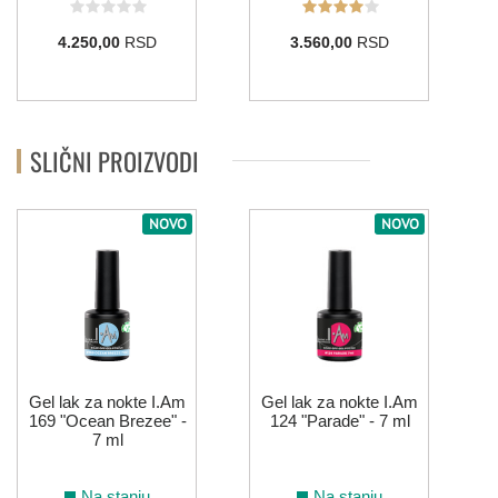
4.250,00
RSD
3.560,00
RSD
114
ŽUTA
SLIČNI PROIZVODI
006
122
132
213
NOVO
NOVO
Gel lak za nokte I.Am
Gel lak za nokte I.Am
169 "Ocean Brezee" -
124 "Parade" - 7 ml
7 ml
Na stanju
Na stanju