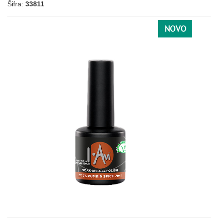
Šifra:
33811
098
101
103
105
127
191
NOVO
060
061
062
082
086
124
172
LJUBIČASTA
027
033
038
036
109
112
005
073
078
085
125
136