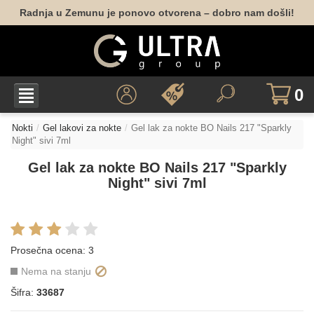
Radnja u Zemunu je ponovo otvorena – dobro nam došli!
0
Nokti
Gel lakovi za nokte
Gel lak za nokte BO Nails 217 "Sparkly
Night" sivi 7ml
Gel lak za nokte BO Nails 217 "Sparkly
Night" sivi 7ml
Prosečna ocena:
3
Nema na stanju
Šifra:
33687