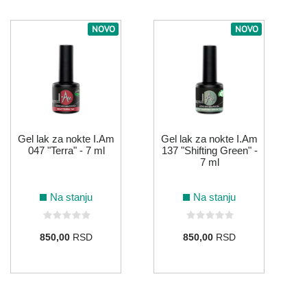
NOVO
NOVO
103
181
180
059
ŽUTA
185
Gel lak za nokte I.Am
Gel lak za nokte I.Am
047 "Terra" - 7 ml
137 "Shifting Green" -
7 ml
Na stanju
Na stanju
850,00
RSD
850,00
RSD