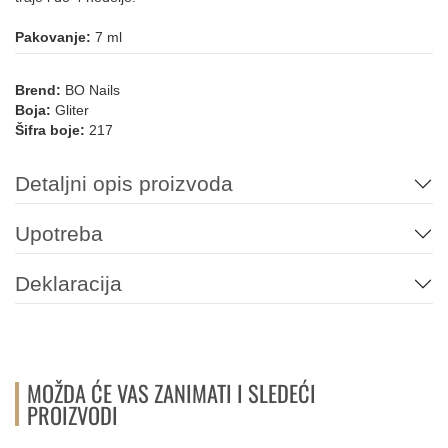
013
213
178
177
194
158
Pakovanje:
7 ml
Brend:
BO Nails
Boja:
Gliter
084
Šifra boje:
217
NARANDŽASTA
Detaljni opis proizvoda
182
109
110
111
112
Upotreba
PLAVA
Deklaracija
093
225
214
206
049
157
MOŽDA ĆE VAS ZANIMATI I SLEDEĆI
PROIZVODI
155
147
146
090
089
094