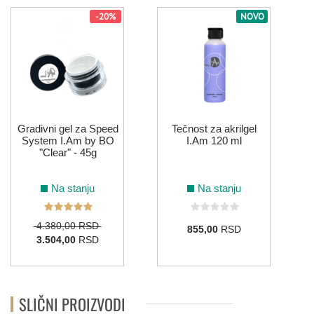
ROZE
-20%
NOVO
212
016
121
SIVA
Gradivni gel za Speed
Tečnost za akrilgel
System I.Am by BO
I.Am 120 ml
066
026
148
149
150
"Clear" - 45g
TIRKIZNA
Na stanju
Na stanju
4.380,00 RSD
064
099
095
855,00
RSD
3.504,00
RSD
ZELENA
SLIČNI PROIZVODI
154
216
008
215
179
104