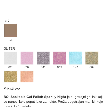
BEŽ
138
GLITER
028
039
041
043
144
067
134
131
Prikaži sve
LJUBIČASTA
BO. Soakable Gel Polish Sparkly Night
je dugotrajni gel lak koji
se nanosi lako poput laka za nokte. Pruža dugotrajan manikir koje
traje i do 4 nedelje.