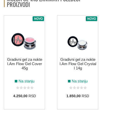
PROIZVODI
ROZE
NOVO
NOVO
212
016
121
SIVA
066
026
148
149
150
Gradivni gel za nokte
Gradivni gel za nokte
TIRKIZNA
I.Am Flow Gel Cover
I.Am Flow Gel Crystal
45g
I 14g
Na stanju
Na stanju
064
099
095
ZELENA
4.250,00
RSD
1.850,00
RSD
154
216
008
215
179
104