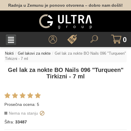
Radnja u Zemunu je ponovo otvorena – dobro nam došli!
0
Nokti
Gel lakovi za nokte
Gel lak za nokte BO Nails 096 "Turqueen"
Tirkizni - 7 ml
Gel lak za nokte BO Nails 096 "Turqueen"
Tirkizni - 7 ml
Prosečna ocena:
5
Nema na stanju
Šifra:
33487