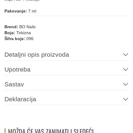
013
213
178
177
194
158
Pakovanje:
7 ml
Brend:
BO Nails
Boja:
Tirkizna
084
Šifra boje:
096
NARANDŽASTA
Detaljni opis proizvoda
182
109
110
111
112
Upotreba
PLAVA
Sastav
Deklaracija
093
225
214
206
049
157
155
147
146
090
089
094
MOŽDA ĆE VAS ZANIMATI I SLEDEĆI