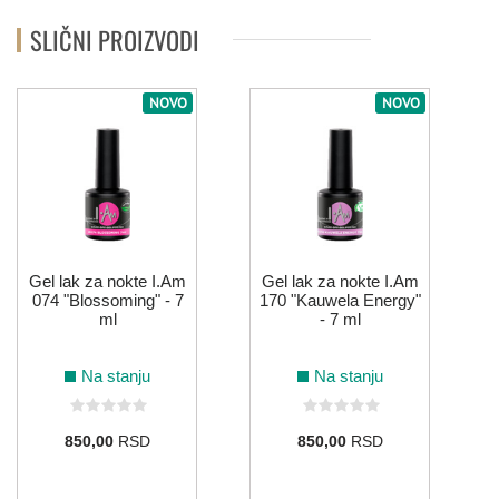
SLIČNI PROIZVODI
103
181
180
059
NOVO
NOVO
ŽUTA
185
Gel lak za nokte I.Am
Gel lak za nokte I.Am
074 "Blossoming" - 7
170 "Kauwela Energy"
ml
- 7 ml
Na stanju
Na stanju
850,00
RSD
850,00
RSD