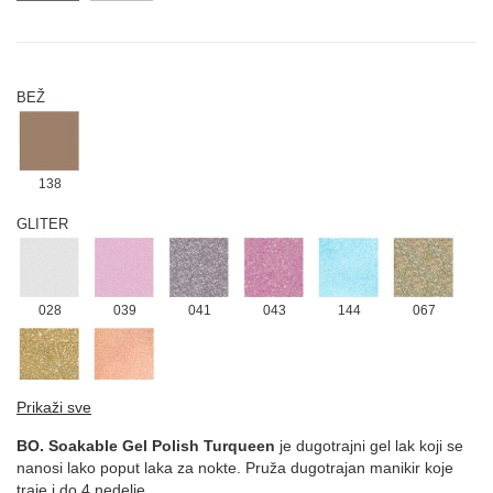
BEŽ
138
GLITER
028
039
041
043
144
067
134
131
Prikaži sve
LJUBIČASTA
BO. Soakable Gel Polish Turqueen
je dugotrajni gel lak koji se
nanosi lako poput laka za nokte. Pruža dugotrajan manikir koje
traje i do 4 nedelje.