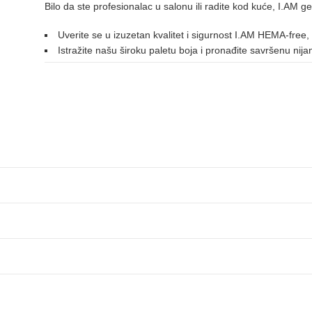
Bilo da ste profesionalac u salonu ili radite kod kuće, I.AM ge
127
191
060
061
062
082
Uverite se u izuzetan kvalitet i sigurnost I.AM HEMA-free,
LJUBIČASTA
Istražite našu široku paletu boja i pronađite savršenu nij
027
033
038
036
109
112
125
136
170
NARANDŽASTA
146
152
175
176
031
077
212