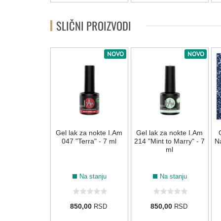
SLIČNI PROIZVODI
NOVO
NOVO
NOVO
 za nokte I.Am
Gel lak za nokte I.Am
Gel lak za nokte I.Am
ewing" - 7 ml
047 "Terra" - 7 ml
214 "Mint to Marry" - 7
Na
ml
Na stanju
Na stanju
Na stanju
0,00
850,00
850,00
RSD
RSD
RSD