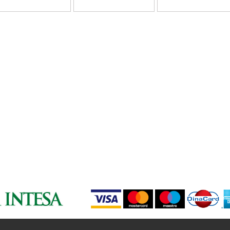
ZLATNA
114
ŽUTA
006
122
132
213