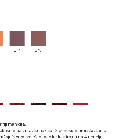
177
178
098
101
103
105
riji manikira.
m fokusom na zdravlje noktiju. S ponosom predstavljamo
pružajući vam savršen manikir koji traje i do 4 nedelje.