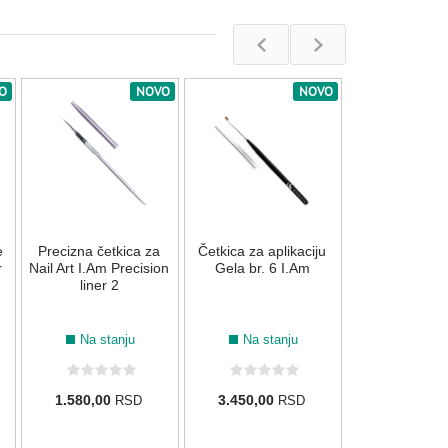
O
NOVO
NOVO
Gradivni gel s
nitima I.Am Fi
Warm Pink
195
196
197
013
Na stan
e
Precizna četkica za
Četkica za aplikaciju
2.270,00
R
r
Nail Art I.Am Precision
Gela br. 6 I.Am
liner 2
Na stanju
Na stanju
042
007
025
032
1.580,00
3.450,00
RSD
RSD