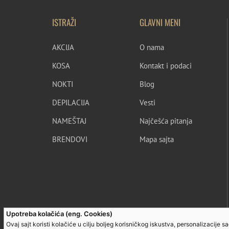
ISTRAŽI
GLAVNI MENI
AKCIJA
O nama
KOSA
Kontakt i podaci
NOKTI
Blog
DEPILACIJA
Vesti
NAMEŠTAJ
Najčešća pitanja
BRENDOVI
Mapa sajta
Upotreba kolačića (eng. Cookies)
Ovaj sajt koristi kolačiće u cilju boljeg korisničkog iskustva, personalizacije 