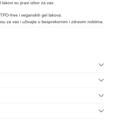
l lakovi su pravi izbor za vas.
086
124
172
 TPO-free i veganskih gel lakova.
ansu za vas i uživajte u besprekornim i zdravim noktima.
005
073
078
085
091
092
093
123