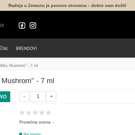
Radnja u Zemunu je ponovo otvorena – dobro nam došli!
18
TAJ
BRENDOVI
Milky Mushrom" - 7 ml
y Mushrom" - 7 ml
BELA
VO
162
001
010
Prosečna ocena:
-
BORDO
Na stanju