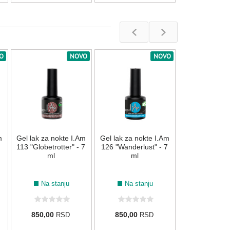
089
090
119
135
O
NOVO
NOVO
Gel lak za nok
069 "Eternal"
Na stan
m
Gel lak za nokte I.Am
Gel lak za nokte I.Am
850,00
R
113 "Globetrotter" - 7
126 "Wanderlust" - 7
ml
ml
008
075
133
134
Na stanju
Na stanju
850,00
850,00
RSD
RSD