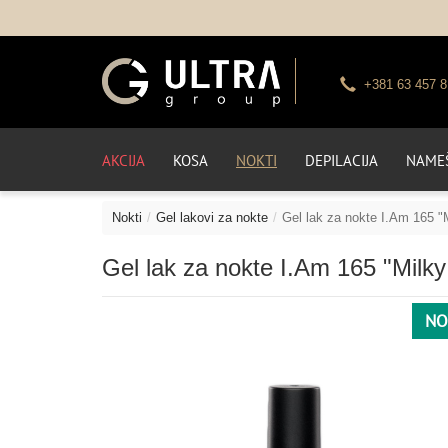
+381 63 457 8
AKCIJA
KOSA
NOKTI
DEPILACIJA
NAMEŠ
Nokti
Gel lakovi za nokte
Gel lak za nokte I.Am 165 "
Gel lak za nokte I.Am 165 "Milk
NO