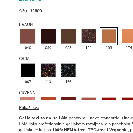
Šifra:
33809
047
052
BRAON
040
050
053
151
165
174
CRNA
067
113
156
CRVENA
Prikaži sve
024
028
049
041
059
097
Gel lakovi za nokte I.AM
postavljaju nove standarde u indust
I.AM linija profesionalnih gel lakova razvijena je s posebni
gel lakove koji su
100% HEMA-free, TPO-free i Veganski
, 