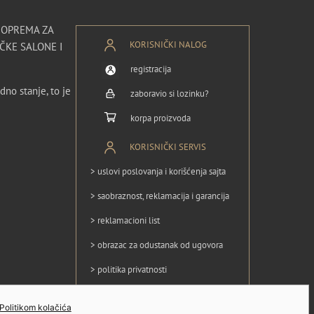
I OPREMA ZA
KORISNIČKI NALOG
ČKE SALONE I
registracija
dno stanje, to je
zaboravio si lozinku?
korpa proizvoda
KORISNIČKI SERVIS
> uslovi poslovanja i korišćenja sajta
> saobraznost, reklamacija i garancija
> reklamacioni list
> obrazac za odustanak od ugovora
> politika privatnosti
> politika kolačića
Politikom kolačića