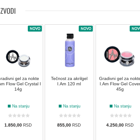
NUDE
IZVODI
019
022
054
188
NOVO
NOVO
NOV
PLAVA
012
161
004
014
069
107
radivni gel za nokte
Tečnost za akrilgel
Gradivni gel za nokt
Am Flow Gel Crystal I
I.Am 120 ml
I.Am Flow Gel Cove
015
035
072
126
169
215
14g
45g
ROZE
Na stanju
Na stanju
Na stanju
171
016
021
039
002
003
1.850,00
855,00
4.250,00
RSD
RSD
RSD