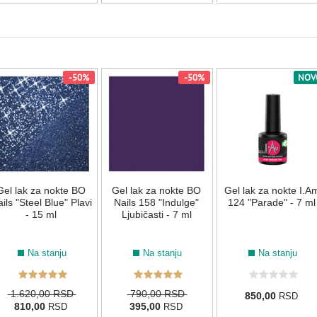
034
074
076
079
087
088
-50%
-50%
NOV
138
211
173
SIVA
011
058
ZELENA
Gel lak za nokte BO
Gel lak za nokte BO
Gel lak za nokte I.A
ils "Steel Blue" Plavi
Nails 158 "Indulge"
124 "Parade" - 7 ml
- 15 ml
Ljubičasti - 7 ml
044
108
110
137
155
184
Na stanju
Na stanju
Na stanju
1.620,00 RSD
790,00 RSD
850,00
RSD
214
810,00
395,00
RSD
RSD