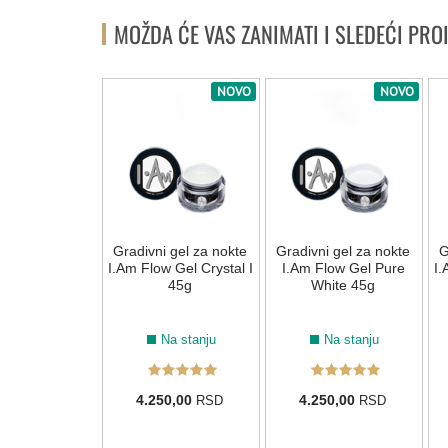
MOŽDA ĆE VAS ZANIMATI I SLEDEĆI PRO
-50%
NOVO
NOVO
 Nail Art BO
Gradivni gel za nokte
Gradivni gel za nokte
G
ider" beli - 10
I.Am Flow Gel Crystal I
I.Am Flow Gel Pure
I.
g
45g
White 45g
Na stanju
Na stanju
Na stanju
90,00 RSD
4.250,00
4.250,00
RSD
RSD
5,00
RSD