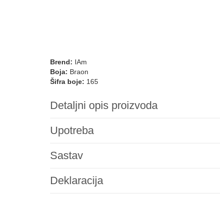
Brend:
IAm
Boja:
Braon
Šifra boje:
165
Detaljni opis proizvoda
Upotreba
Sastav
Deklaracija