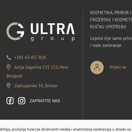
KOZMETIKA, PRIBOR 
FRIZERSKE I KOZMETI
KUĆNU UPOTREBU
Lepota nije samo priro
i naše zanimanje.
+381 63 457 818
Jurija Gagarina 151-153, Novi
Prijavi se
Beograd
Zadrugarska 34, Zemun
ZAPRATITE NAS
sadržaja, pružanja funkcije društvenih medija i analiziranja saobraćaja u skladu sa