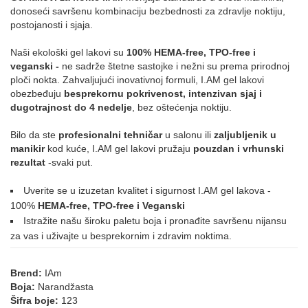
donoseći savršenu kombinaciju bezbednosti za zdravlje noktiju,
postojanosti i sjaja.
195
196
197
013
015
035
Naši ekološki gel lakovi su
100% HEMA-free, TPO-free i
veganski -
ne sadrže štetne sastojke i nežni su prema prirodnoj
ploči nokta. Zahvaljujući inovativnoj formuli, I.AM gel lakovi
obezbeđuju
besprekornu pokrivenost, intenzivan sjaj i
072
126
169
215
dugotrajnost do 4 nedelje
, bez oštećenja noktiju.
ROZE
Bilo da ste
profesionalni tehničar
u salonu ili
zaljubljenik u
manikir
kod kuće, I.AM gel lakovi pružaju
pouzdan i vrhunski
rezultat
-svaki put.
171
016
021
039
002
003
Uverite se u izuzetan kvalitet i sigurnost I.AM gel lakova -
100%
HEMA-free, TPO-free i Veganski
Istražite našu široku paletu boja i pronađite savršenu nijansu
za vas i uživajte u besprekornim i zdravim noktima.
042
007
025
032
034
074
Brend:
IAm
Boja:
Narandžasta
076
079
087
088
089
090
Šifra boje:
123