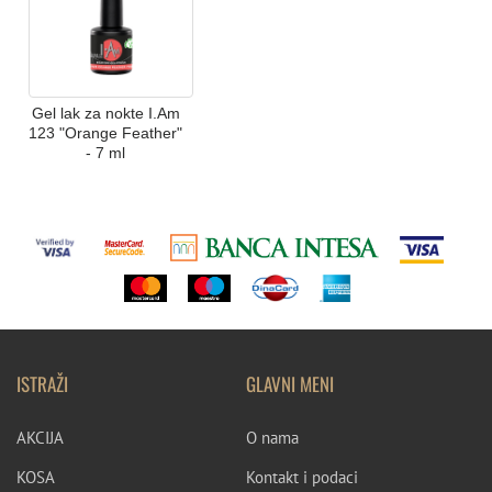
Gel lak za nokte I.Am
123 "Orange Feather"
- 7 ml
ISTRAŽI
GLAVNI MENI
AKCIJA
O nama
KOSA
Kontakt i podaci