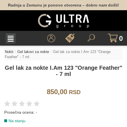
Radnja u Zemunu je ponovo otvorena – dobro nam došli!
040
050
053
151
165
174
0
177
178
Nokti
Gel lakovi za nokte
Gel lak za nokte I.Am 123 "Orange
CRNA
Feather" - 7 ml
Gel lak za nokte I.Am 123 "Orange Feather"
- 7 ml
067
113
156
CRVENA
850,00
RSD
024
028
049
041
059
097
Prosečna ocena:
-
Na stanju