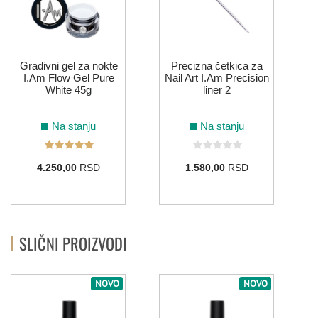
114
ŽUTA
Gradivni gel za nokte
Precizna četkica za
I.Am Flow Gel Pure
Nail Art I.Am Precision
White 45g
liner 2
006
122
132
213
Na stanju
Na stanju
4.250,00
RSD
1.580,00
RSD
SLIČNI PROIZVODI
NOVO
NOVO