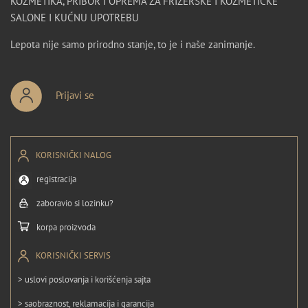
KOZMETIKA, PRIBOR I OPREMA ZA FRIZERSKE I KOZMETIČKE
SALONE I KUĆNU UPOTREBU
Lepota nije samo prirodno stanje, to je i naše zanimanje.
Prijavi se
KORISNIČKI NALOG
registracija
zaboravio si lozinku?
korpa proizvoda
KORISNIČKI SERVIS
> uslovi poslovanja i korišćenja sajta
> saobraznost, reklamacija i garancija