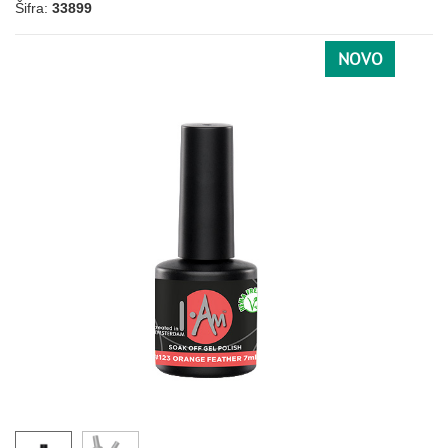
Šifra:
33899
098
101
103
105
127
191
NOVO
060
061
062
082
086
124
172
LJUBIČASTA
027
033
038
036
109
112
005
073
078
085
125
136