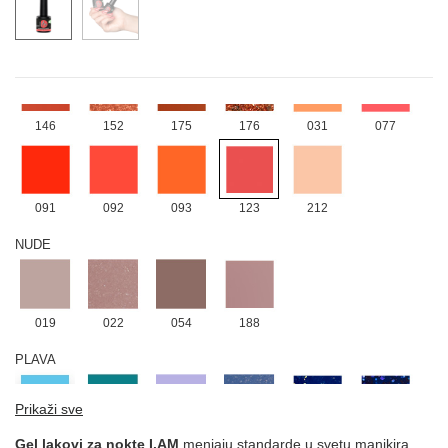
170
NARANDŽASTA
146
152
175
176
031
077
091
092
093
123
212
NUDE
019
022
054
188
PLAVA
Prikaži sve
012
161
004
014
069
107
Gel lakovi za nokte I.AM
menjaju standarde u svetu manikira,